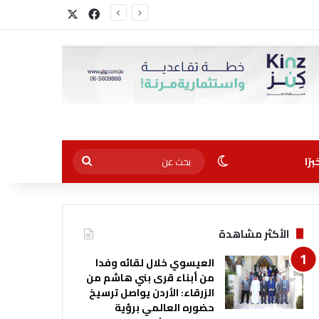
‫X
فيسبوك
الوضع المظلم
بحث
رًا
عن
الأكثر مشاهدة
العيسوي خلال لقائه وفدا
من أبناء قرى بني هاشم من
الزرقاء: الأردن يواصل ترسيخ
حضوره العالمي برؤية