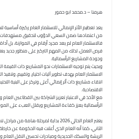
هرمنا – د.محمد ابو حمور
يعد تعظيم الأثر الإنمائي للاستثمار العام ركيزة أساسية 
من اعتمادها ضمن السعي الدؤوب لتحقيق مستهدفات رؤي
فالاستثمار العام لم يعد مجرد أرقام في الموازنة، بل أدا
فرص العمل، لذلك من المهم التركيز على منظور جديد يعت
وجودة المشاريع الرأسمالية.
وبحيث يتم توجيه الاستثمارات نحو المشاريع ذات القيمة ال
الاستثمار العام بهدف تطوير آليات اختيار، وتقييم، وتنف
انتقاء مشاريع ذات أثر إنمائي أعلى وتركز على البنية التحت
الاقتصادية.
مع الأخذ في الاعتبار تعزيز الشراكة بين القطاعين الع
الرأسمالية يعزز كفاءة المشاريع ويقلل العبء على المواز
يعتبر العام الحالي 2026 بداية لمرحلة ها
الثاني، كما أنه العام الذي أعلنت فيه الحكومة عن خارطة 
الريشة والسكك الحديدية ومبادرات تحسين النقل العام وغ