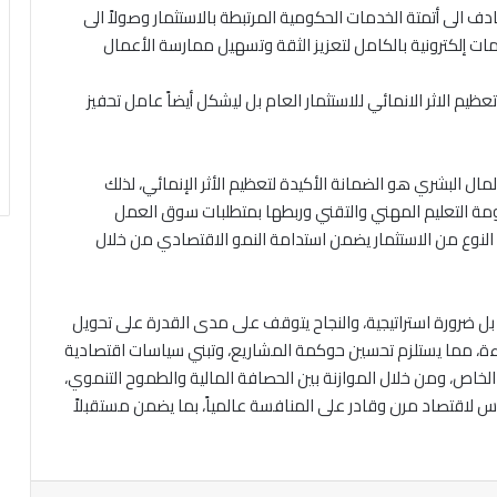
 الى أتمتة الخدمات الحكومية المرتبطة بالاستثمار وصولاً الى
ات إلكترونية بالكامل لتعزيز الثقة وتسهيل ممارسة الأعمال
الاثر الانمائي للاستثمار العام بل ليشكل أيضاً عامل تحفيز
ال البشري هو الضمانة الأكيدة لتعظيم الأثر الإنمائي، لذلك
ظومة التعليم المهني والتقني وربطها بمتطلبات سوق العمل
النوع من الاستثمار يضمن استدامة النمو الاقتصادي من خلال
اً بل ضرورة استراتيجية، والنجاح يتوقف على مدى القدرة على تحويل
كفاءة، مما يستلزم تحسين حوكمة المشاريع، وتبني سياسات اقتصادية
الخاص، ومن خلال الموازنة بين الحصافة المالية والطموح التنموي،
س لاقتصاد مرن وقادر على المنافسة عالمياً، بما يضمن مستقبلاً