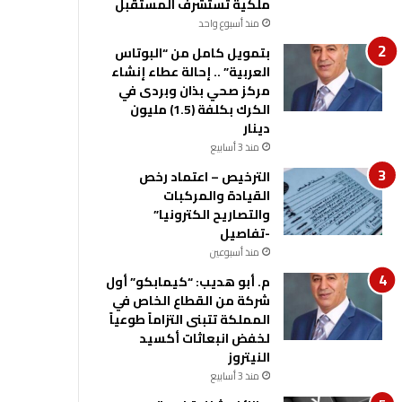
ملكية تستشرف المستقبل
منذ أسبوع واحد
بتمويل كامل من “البوتاس
العربية” .. إحالة عطاء إنشاء
مركز صحي بذان وبردى في
الكرك بكلفة (1.5) مليون
دينار
منذ 3 أسابيع
الترخيص – اعتماد رخص
القيادة والمركبات
والتصاريح الكترونيا”
-تفاصيل
منذ أسبوعين
م. أبو هديب: “كيمابكو” أول
شركة من القطاع الخاص في
المملكة تتبنى التزاماً طوعياً
لخفض انبعاثات أكسيد
النيتروز
منذ 3 أسابيع