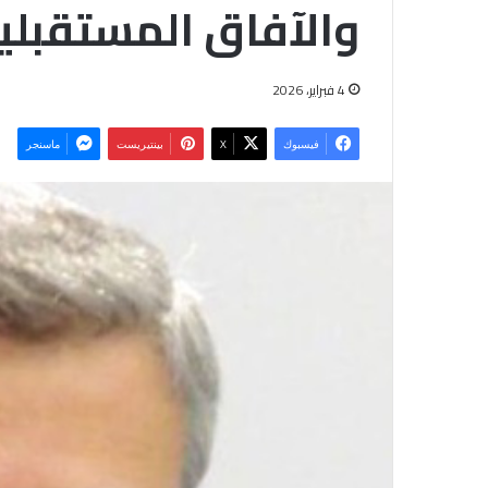
والآفاق المستقبلي
4 فبراير، 2026
فيسبوك
‫X
بينتيريست
ماسنجر