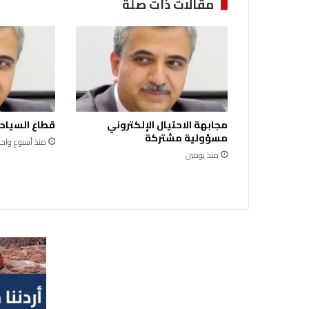
مقالات ذات صلة
ة
…
ت
ش
ي
ي
ع
م
مجابهة الاحتيال الإلكتروني
قطاع السياحة
ه
مسؤولية مشتركة
ي
منذ أسبوع واحد
منذ يومين
ب
ل
د
و
ل
ة
أ
ح
م
د
ع