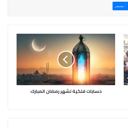
ماسنجر
ح
س
ا
ب
ا
ت
ف
ل
ك
حسابات فلكية لشهر رمضان المبارك
ي
ة
ل
ش
ه
ر
ر