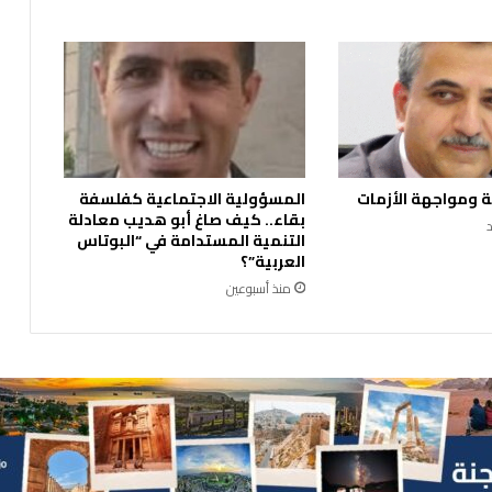
م
ض
ا
ن
ا
ل
م
ب
 ومواجهة الأزمات
المسؤولية الاجتماعية كفلسفة
ا
بقاء.. كيف صاغ أبو هديب معادلة
ر
التنمية المستدامة في “البوتاس
ك
العربية”؟
منذ أسبوعين