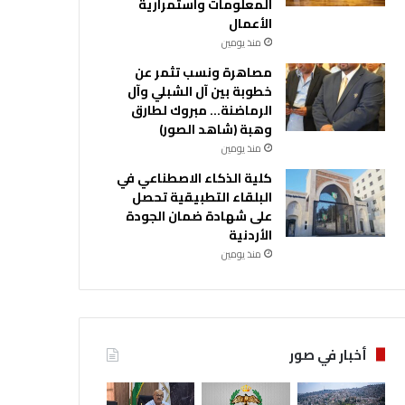
المعلومات واستمرارية
الأعمال
منذ يومين
مصاهرة ونسب تثمر عن
خطوبة بين آل الشبلي وآل
الرماضنة… مبروك لطارق
وهبة (شاهد الصور)
منذ يومين
كلية الذكاء الاصطناعي في
البلقاء التطبيقية تحصل
على شهادة ضمان الجودة
الأردنية
منذ يومين
أخبار في صور