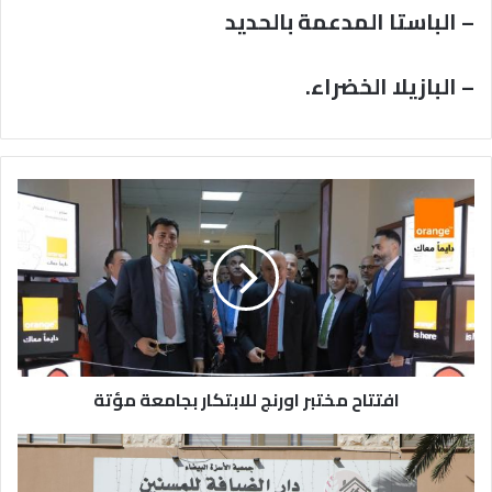
– الباستا المدعمة بالحديد
– البازيلا الخضراء.
افتتاح
مختبر
اورنج
للابتكار
بجامعة
مؤتة
افتتاح مختبر اورنج للابتكار بجامعة مؤتة
بنك
الإسكان
يدعم