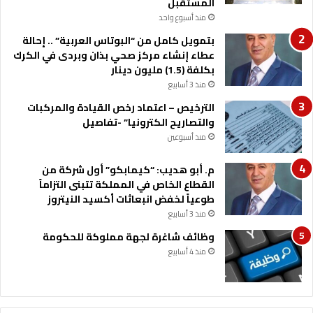
المستقبل
منذ أسبوع واحد
بتمويل كامل من “البوتاس العربية” .. إحالة
عطاء إنشاء مركز صحي بذان وبردى في الكرك
بكلفة (1.5) مليون دينار
منذ 3 أسابيع
الترخيص – اعتماد رخص القيادة والمركبات
والتصاريح الكترونيا” -تفاصيل
منذ أسبوعين
م. أبو هديب: “كيمابكو” أول شركة من
القطاع الخاص في المملكة تتبنى التزاماً
طوعياً لخفض انبعاثات أكسيد النيتروز
منذ 3 أسابيع
وظائف شاغرة لجهة مملوكة للحكومة
منذ 4 أسابيع