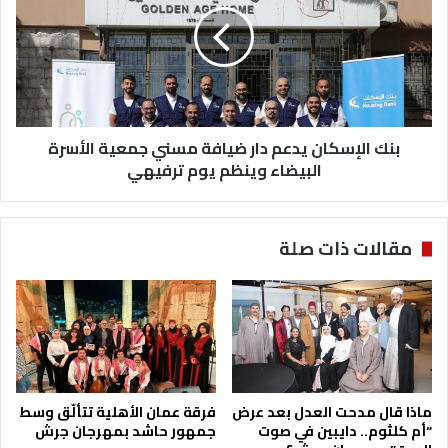
دار
ضيافة
مسني
جمعية
الأسرة
البيضاء
وينظم
بنك الإسكان يدعم دار ضيافة مسني جمعية الأسرة
يوم
البيضاء وينظم يوم ترفيهي
ترفيهي
مقالات ذات صلة
ماذا قال مدحت العدل بعد عرض
فرقة عمان الأهلية تتألّق وسط
“أم كلثوم.. دايبين في صوت
جمهور حاشد بمهرجان جرش