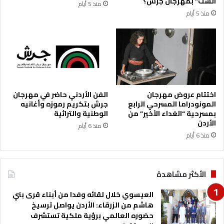
الست” بمهرجان جرش؟
منذ 5 أيام
منذ 5 أيام
اختتام عروض مهرجان
الفن الأردني حاضر في مهرجان
المونودراما المسرحي الرابع
جرش بتكريم رموزه وأغانيه
بمسرحية “الغداء الأخير” من
الوطنية والتراثية
الأردن
منذ 6 أيام
منذ 6 أيام
الأكثر مشاهدة
العيسوي خلال لقائه وفدا من أبناء قرى بني
هاشم من الزرقاء: الأردن يواصل ترسيخ
حضوره العالمي برؤية ملكية تستشرف