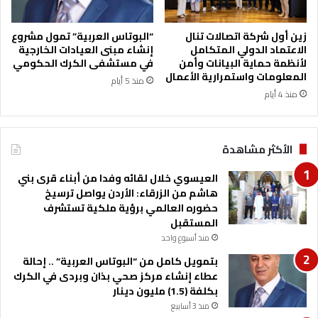
زين أول شركة اتصالات تنال
“البوتاس العربية” تمول مشروع
الاعتماد الدولي المتكامل
إنشاء مبنى العيادات الخارجية
لأنظمة حماية البيانات وأمن
في مستشفى الكرك الحكومي
المعلومات واستمرارية الأعمال
منذ 5 أيام
منذ 4 أيام
الأكثر مشاهدة
العيسوي خلال لقائه وفدا من أبناء قرى بني
هاشم من الزرقاء: الأردن يواصل ترسيخ
حضوره العالمي برؤية ملكية تستشرف
المستقبل
منذ أسبوع واحد
بتمويل كامل من “البوتاس العربية” .. إحالة
عطاء إنشاء مركز صحي بذان وبردى في الكرك
بكلفة (1.5) مليون دينار
منذ 3 أسابيع