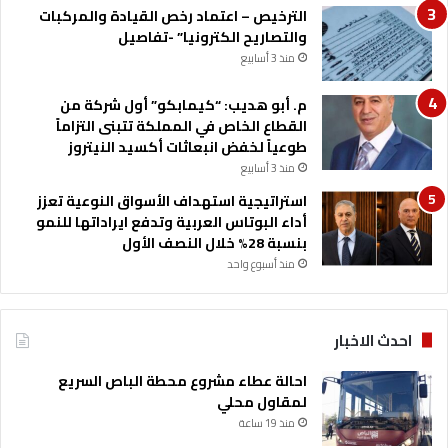
الترخيص – اعتماد رخص القيادة والمركبات
والتصاريح الكترونيا” -تفاصيل
منذ 3 أسابيع
م. أبو هديب: “كيمابكو” أول شركة من
القطاع الخاص في المملكة تتبنى التزاماً
طوعياً لخفض انبعاثات أكسيد النيتروز
منذ 3 أسابيع
استراتيجية استهداف الأسواق النوعية تعزز
أداء البوتاس العربية وتدفع ايراداتها للنمو
بنسبة 28% خلال النصف الأول
منذ أسبوع واحد
احدث الاخبار
احالة عطاء مشروع محطة الباص السريع
لمقاول محلي
منذ 19 ساعة