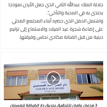
جلالة الملك عبدالله الثاني الذي جعل الأردن نموذجا
يحتذى به في المحبة والتآخي”.
واشتمل الحفل الذي حضره أبناء المجتمع المحلي
على إضاءة شجرة عيد الميلاد والاستماع إلى ترانيم
دينية من قبل الفنانة مكادي نحاس وفرقتها.
3
مدعين
عامين
للتحقيق
بحريق
دار
الضيافة
للمسنين
3 مدعين عامين للتحقيق بحريق دار الضيافة للمسنين