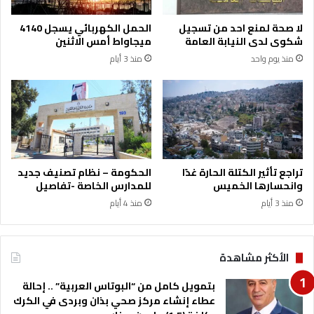
لا صحة لمنع احد من تسجيل
الحمل الكهربائي يسجل 4140
شكوى لدى النيابة العامة
ميجاواط أمس الاثنين
منذ يوم واحد
منذ 3 أيام
تراجع تأثير الكتلة الحارة غدًا
الحكومة – نظام تصنيف جديد
وانحسارها الخميس
للمدارس الخاصة -تفاصيل
منذ 3 أيام
منذ 4 أيام
الأكثر مشاهدة
بتمويل كامل من “البوتاس العربية” .. إحالة
عطاء إنشاء مركز صحي بذان وبردى في الكرك