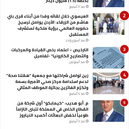
بكلفة (1.5) مليون دينار
منذ 3 أسابيع
العيسوي خلال لقائه وفدا من أبناء قرى بني
هاشم من الزرقاء: الأردن يواصل ترسيخ
حضوره العالمي برؤية ملكية تستشرف
المستقبل
منذ أسبوع واحد
الترخيص – اعتماد رخص القيادة والمركبات
والتصاريح الكترونيا” -تفاصيل
منذ أسبوعين
زين تواصل شراكتها مع جمعية “همّتنا صحة”
لدعم استدامة مركز صحي الأميرة بسمة
وتكرّم الفائزين بجائزة الموظف المثالي
منذ 4 أسابيع
م. أبو هديب: “كيمابكو” أول شركة من
القطاع الخاص في المملكة تتبنى التزاماً
طوعياً لخفض انبعاثات أكسيد النيتروز
منذ 3 أسابيع