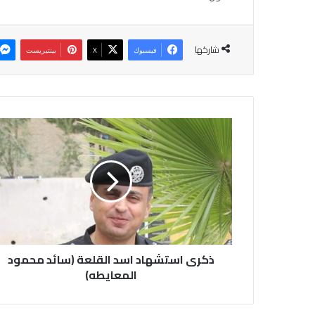
شاركها
فيسبوك
‫X
بينتيريست
ذكرى
استشهاد
اسد
القلعة
(سائد
محمود
المعايطه)
ذكرى استشهاد اسد القلعة (سائد محمود
المعايطه)