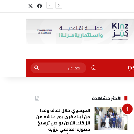
‫X
فيسبوك
الوضع المظلم
بحث
رًا
عن
الأكثر مشاهدة
العيسوي خلال لقائه وفدا
من أبناء قرى بني هاشم من
الزرقاء: الأردن يواصل ترسيخ
حضوره العالمي برؤية