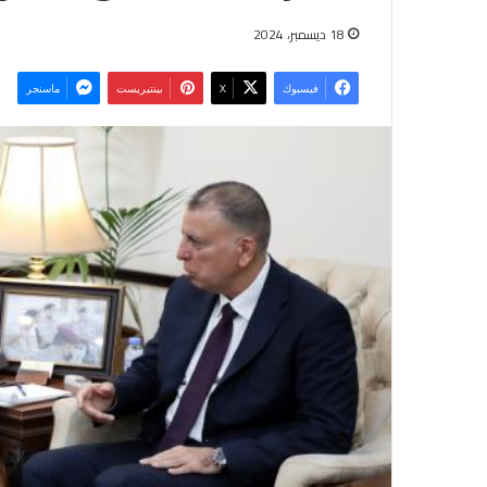
18 ديسمبر، 2024
فيسبوك
‫X
بينتيريست
ماسنجر