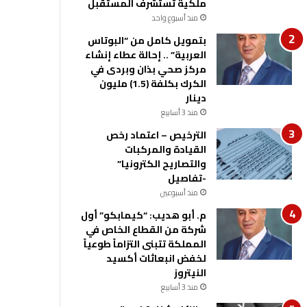
ملكية تستشرف المستقبل
منذ أسبوع واحد
بتمويل كامل من “البوتاس
العربية” .. إحالة عطاء إنشاء
مركز صحي بذان وبردى في
الكرك بكلفة (1.5) مليون
دينار
منذ 3 أسابيع
الترخيص – اعتماد رخص
القيادة والمركبات
والتصاريح الكترونيا”
-تفاصيل
منذ أسبوعين
م. أبو هديب: “كيمابكو” أول
شركة من القطاع الخاص في
المملكة تتبنى التزاماً طوعياً
لخفض انبعاثات أكسيد
النيتروز
منذ 3 أسابيع