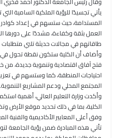
وقال رئيس الجامعة الدكتور أحمد فخري الع
يأتي تجسيدًا للرؤية الملكية السامية التي 
المستدامة، حيث ستسهم في إعداد كوادر 
العمل بثقة وكفاءة، مشددًا على دورها ال
طاقاتهم في مجالات حديثة تلبي متطلبات ا
وأضاف أن الكلية ستكون نقطة تحول في د
فتح آفاق اقتصادية وتنموية جديدة، من 
احتياجات المنطقة، كما وستسهم في تعزيز بيئ
المجتمع المحلي ودعم المشاريع التنموية.
وأكدت وزارة التعليم العالي، أهمية استكمال
الكلية، بما في ذلك تحديد موقع الأرض وت
وفق أعلى المعايير الأكاديمية والفنية الم
تأتي هذه المبادرة ضمن رؤية الجامعة لت
محافظات المملكة، بما يدعم جهود التنمية