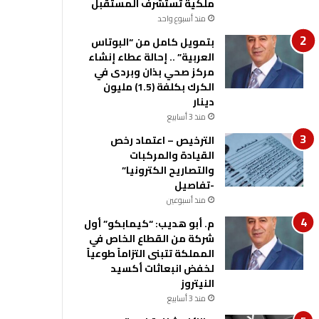
ملكية تستشرف المستقبل
منذ أسبوع واحد
بتمويل كامل من “البوتاس
العربية” .. إحالة عطاء إنشاء
مركز صحي بذان وبردى في
الكرك بكلفة (1.5) مليون
دينار
منذ 3 أسابيع
الترخيص – اعتماد رخص
القيادة والمركبات
والتصاريح الكترونيا”
-تفاصيل
منذ أسبوعين
م. أبو هديب: “كيمابكو” أول
شركة من القطاع الخاص في
المملكة تتبنى التزاماً طوعياً
لخفض انبعاثات أكسيد
النيتروز
منذ 3 أسابيع