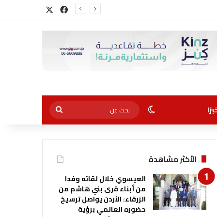
‫X
فيسبوك
الوضع المظلم
بحث
رًا
عن
الأكثر مشاهدة
العيسوي خلال لقائه وفدا
من أبناء قرى بني هاشم من
الزرقاء: الأردن يواصل ترسيخ
حضوره العالمي برؤية