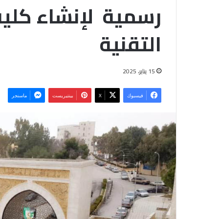
رسمية لإنشاء كلية 
التقنية
15 يناير، 2025
فيسبوك
‫X
بينتيريست
ماسنجر