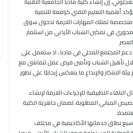
جلوني، إن إنشاء كلية مادبا الجامعية التقنية
تؤكد أهمية التعليم التقني كرافعة للتنمية
متخصصة تمتلك المهارات اللازمة لدخول سوق
محوري في تمكين الشباب الأردني من استثمار
لعصر.
عم المجتمع المحلي في مادبا ، اذ ستعمل على
خلال تأهيل الشباب وتأمين فرص عمل تتماشى مع
ة الابتكار والإبداع ما ينعكس إيجابيًا على تطور
 البلقاء التطبيقية للإجراءات اللازمة لإنشاء
خصيص المباني المطلوبة، لضمان جاهزية الكلية
عتمدة.
وسيع نطاق خدماتها الأكاديمية في مختلف
 الوطنية المستدامة ويوفر للشباب الأردني فرصا