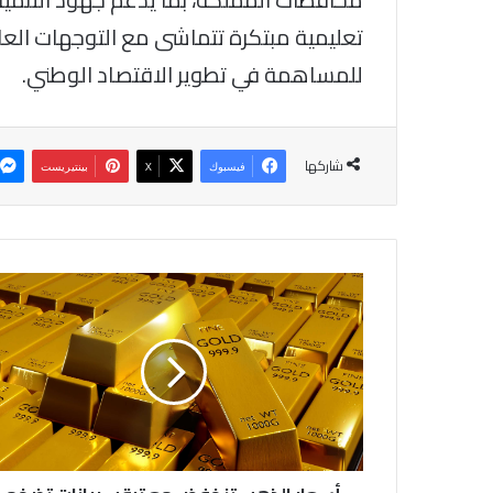
تعليمية مبتكرة تتماشى مع التوجهات العال
للمساهمة في تطوير الاقتصاد الوطني.
شاركها
فيسبوك
‫X
بينتيريست
أسعار
الذهب
تنخفض
مع
ترقب
بيانات
تضخم
أميركية