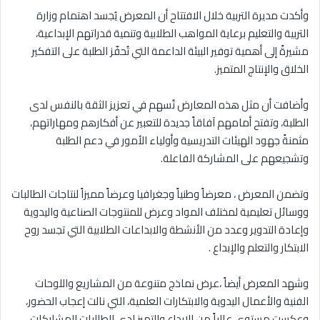
وأكدت مديرة التربية خلال الافتتاح أن المعرض يُجسد اهتمام وزارة
التربية والتعليم برعاية المواهب الطلابية وتنمية قدراتهم الإبداعية،
مشيرةً إلى أهمية توفير البيئة الداعمة التي تُحفّز الطلبة على التفكير
الخلاق والإنتاج المتميز.
وأضافت أن مثل هذه المعارض تُسهم في تعزيز الثقة بالنفس لدى
الطلبة، وتفتح أمامهم آفاقاً جديدة للتعبير عن أفكارهم ومهاراتهم،
مثمنةً جهود الهيئات التدريسية وأولياء الأمور في دعم الطلبة
وتشجيعهم على المشاركة الفاعلة.
وتضمن المعرض ، معرضاً وطنياً وجغرافيا وعرضاً مميزاً لنتاجات الطالبات
ووسائل تعليمية لمختلف المواد وعرض للمنتوجات الصناعية واليدوية
وإعادة التدوير وعدد من الأنشطة والابداعات الطلابية التي تجسد روح
الابتكار والتعلم والإبداع .
وشهد المعرض أيضاً ،عرض نماذج متنوعة من المشاريع واللوحات
الفنية والأعمال اليدوية والابتكارات العلمية، التي نالت إعجاب الحضور،
وعكست مستوى عالياً من الإبداع والتميز لدى الطالبات المشاركات.