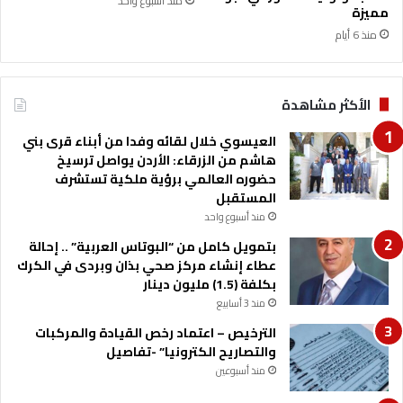
منذ أسبوع واحد
ف
ي
مميزة
ي
ة
منذ 6 أيام
ل
ا
ا
ل
ت
و
الأكثر مشاهدة
ط
ن
العيسوي خلال لقائه وفدا من أبناء قرى بني
ي
هاشم من الزرقاء: الأردن يواصل ترسيخ
ة
حضوره العالمي برؤية ملكية تستشرف
ا
المستقبل
ل
منذ أسبوع واحد
أ
ر
بتمويل كامل من “البوتاس العربية” .. إحالة
د
عطاء إنشاء مركز صحي بذان وبردى في الكرك
ن
بكلفة (1.5) مليون دينار
ي
منذ 3 أسابيع
ة
الترخيص – اعتماد رخص القيادة والمركبات
والتصاريح الكترونيا” -تفاصيل
منذ أسبوعين