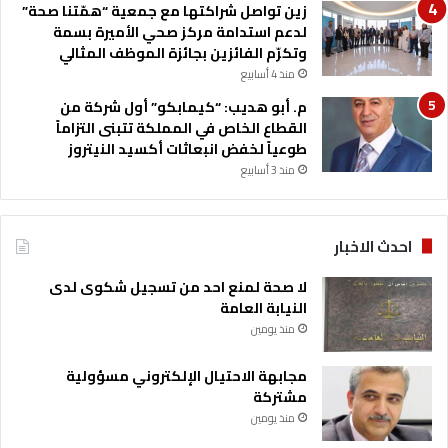
زين تواصل شراكتها مع جمعية “همّتنا صحة”
لدعم استدامة مركز صحي الأميرة بسمة
وتكرّم الفائزين بجائزة الموظف المثالي
منذ 4 أسابيع
م. أبو هديب: “كيمابكو” أول شركة من
القطاع الخاص في المملكة تتبنى التزاماً
طوعياً لخفض انبعاثات أكسيد النيتروز
منذ 3 أسابيع
احدث الاخبار
لا صحة لمنع احد من تسجيل شكوى لدى
النيابة العامة
منذ يومين
مجابهة الاحتيال الإلكتروني مسؤولية
مشتركة
منذ يومين