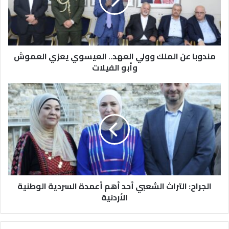
ب
ا
ع
ن
ا
مندوبا عن الملك وولي العهد.. العيسوي يعزي العموش
ل
م
وأبو الفيلات
ل
ك
ا
و
ل
و
ج
ل
ر
ي
ا
ا
ح
ل
:
ع
ا
ه
ل
د
الجراح: التراث الشعبي أحد أهم أعمدة السردية الوطنية
ت
.
ر
الأردنية
.
ا
ا
ث
ل
ا