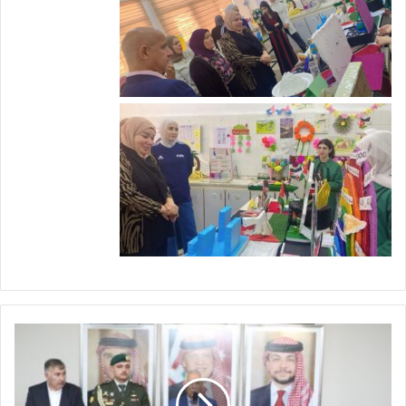
م
ن
د
و