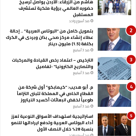
هاشم من الزرقاء: الأردن يواصل ترسيخ
حضوره العالمي برؤية ملكية تستشرف
المستقبل
منذ أسبوع واحد
بتمويل كامل من “البوتاس العربية” .. إحالة
عطاء إنشاء مركز صحي بذان وبردى في الكرك
بكلفة (1.5) مليون دينار
منذ 3 أسابيع
الترخيص – اعتماد رخص القيادة والمركبات
والتصاريح الكترونيا” -تفاصيل
منذ 3 أسابيع
م. أبو هديب: “كيمابكو” أول شركة من
القطاع الخاص في المملكة تتبنى التزاماً
طوعياً لخفض انبعاثات أكسيد النيتروز
منذ 3 أسابيع
استراتيجية استهداف الأسواق النوعية تعزز
أداء البوتاس العربية وتدفع ايراداتها للنمو
بنسبة 28% خلال النصف الأول
منذ أسبوع واحد