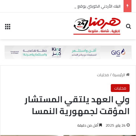
البنك الأردني الكويتي يوقع اتفاقية تعاون مع الشركة الأردنية لضمان القروض للانضمام إلى برنامج “الضمان من أجل التوظيف”
بحث عن
الق
الرئيسية
/
محليات
محليات
ولي العهد يلتقي المستشار
المؤقت لجمهورية النمسا
24 يناير، 2025
أقل من دقيقة