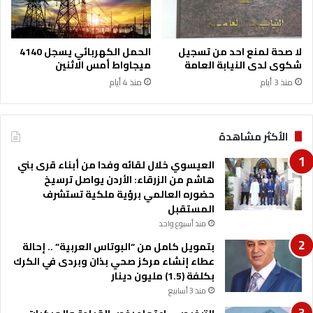
لا صحة لمنع احد من تسجيل
الحمل الكهربائي يسجل 4140
شكوى لدى النيابة العامة
ميجاواط أمس الاثنين
منذ 3 أيام
منذ 4 أيام
الأكثر مشاهدة
العيسوي خلال لقائه وفدا من أبناء قرى بني
هاشم من الزرقاء: الأردن يواصل ترسيخ
حضوره العالمي برؤية ملكية تستشرف
المستقبل
منذ أسبوع واحد
بتمويل كامل من “البوتاس العربية” .. إحالة
عطاء إنشاء مركز صحي بذان وبردى في الكرك
بكلفة (1.5) مليون دينار
منذ 3 أسابيع