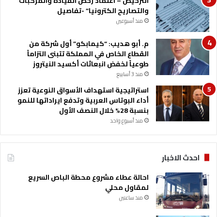
الترخيص – اعتماد رخص القيادة والمركبات
والتصاريح الكترونيا” -تفاصيل
منذ أسبوعين
م. أبو هديب: “كيمابكو” أول شركة من
القطاع الخاص في المملكة تتبنى التزاماً
طوعياً لخفض انبعاثات أكسيد النيتروز
منذ 3 أسابيع
استراتيجية استهداف الأسواق النوعية تعزز
أداء البوتاس العربية وتدفع ايراداتها للنمو
بنسبة 28% خلال النصف الأول
منذ أسبوع واحد
احدث الاخبار
احالة عطاء مشروع محطة الباص السريع
لمقاول محلي
منذ ساعتين