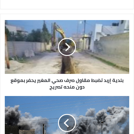
بلدية
إربد
تضبط
مقاول
صرف
صحي
المغير
يحفر
بموقع
دون
بلدية إربد تضبط مقاول صرف صحي المغير يحفر بموقع
منحه
دون منحه تصريح
تصريح
شهيدان
جراء
استهداف
مسيرة
للاحتلال
جنوب