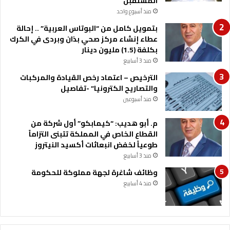
المستقبل
منذ أسبوع واحد
بتمويل كامل من “البوتاس العربية” .. إحالة
عطاء إنشاء مركز صحي بذان وبردى في الكرك
بكلفة (1.5) مليون دينار
منذ 3 أسابيع
الترخيص – اعتماد رخص القيادة والمركبات
والتصاريح الكترونيا” -تفاصيل
منذ أسبوعين
م. أبو هديب: “كيمابكو” أول شركة من
القطاع الخاص في المملكة تتبنى التزاماً
طوعياً لخفض انبعاثات أكسيد النيتروز
منذ 3 أسابيع
وظائف شاغرة لجهة مملوكة للحكومة
منذ 4 أسابيع