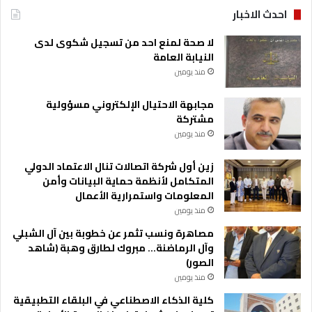
احدث الاخبار
لا صحة لمنع احد من تسجيل شكوى لدى
النيابة العامة
منذ يومين
مجابهة الاحتيال الإلكتروني مسؤولية
مشتركة
منذ يومين
زين أول شركة اتصالات تنال الاعتماد الدولي
المتكامل لأنظمة حماية البيانات وأمن
المعلومات واستمرارية الأعمال
منذ يومين
مصاهرة ونسب تثمر عن خطوبة بين آل الشبلي
وآل الرماضنة… مبروك لطارق وهبة (شاهد
الصور)
منذ يومين
كلية الذكاء الاصطناعي في البلقاء التطبيقية