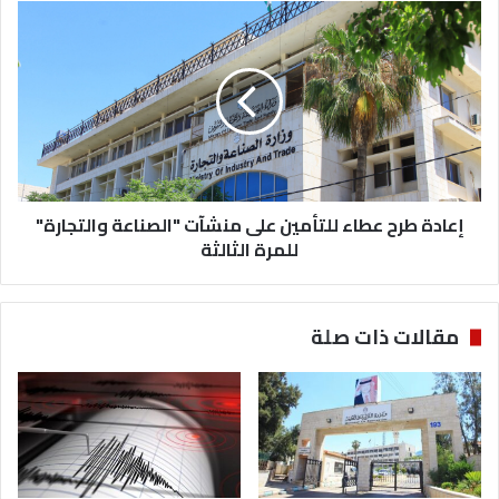
إعادة
طرح
عطاء
للتأمين
على
منشآت
"الصناعة
والتجارة"
للمرة
الثالثة
إعادة طرح عطاء للتأمين على منشآت "الصناعة والتجارة"
للمرة الثالثة
مقالات ذات صلة