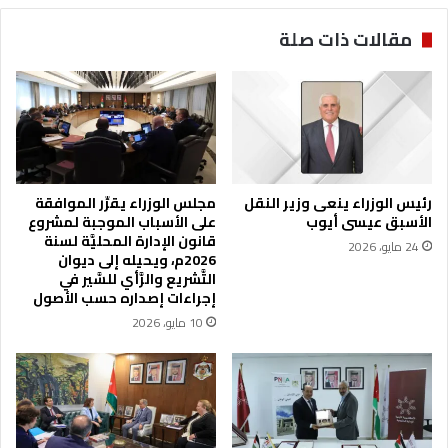
ك
ا
ت
مقالات ذات صلة
ل
ر
ق
و
ا
ن
ن
ي
و
ة
ن
"
ي
ت
ة
ح
رئيس الوزراء ينعى وزير النقل
مجلس الوزراء يقرِّر الموافقة
ب
ذ
الأسبق عيسى أيوب
على الأسباب الموجبة لمشروع
م
ر
قانون الإدارة المحليَّة لسنة
24 مايو، 2026
ن
م
2026م، ويحيله إلى ديوان
ع
ن
التَّشريع والرَّأي للسَّير في
ن
ا
إجراءات إصداره حسب الأصول
ش
ل
10 مايو، 2026
ر
ن
أ
ش
و
ر
ب
ل
ث
ل
أ
ج