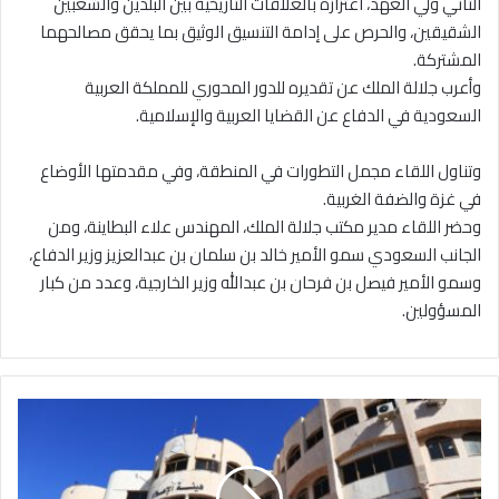
الثاني ولي العهد، اعتزازه بالعلاقات التاريخية بين البلدين والشعبين
الشقيقين، والحرص على إدامة التنسيق الوثيق بما يحقق مصالحهما
المشتركة.
وأعرب جلالة الملك عن تقديره للدور المحوري للمملكة العربية
السعودية في الدفاع عن القضايا العربية والإسلامية.
وتناول اللقاء مجمل التطورات في المنطقة، وفي مقدمتها الأوضاع
في غزة والضفة الغربية.
وحضر اللقاء مدير مكتب جلالة الملك، المهندس علاء البطاينة، ومن
الجانب السعودي سمو الأمير خالد بن سلمان بن عبدالعزيز وزير الدفاع،
وسمو الأمير فيصل بن فرحان بن عبدالله وزير الخارجية، وعدد من كبار
المسؤولين.
ه
ي
ئ
ة