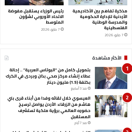
و
م
إ
ع
مذكرة تفاهم بين الأكاديمية
رئيس الوزراء يستقبل مفوضة
ع
الأردنية للإدارة الحكومية
الاتحاد الأوروبي لشؤون
ي
والمدرسة الوطنية
المتوسط
ا
ا
الفلسطينية
د
ت
7 مايو، 2026
ة
7 مايو، 2026
ا
ن
ل
ش
م
ر
ح
الأكثر مشاهدة
و
ظ
ب
و
بتمويل كامل من “البوتاس العربية” .. إحالة
ث
ر
عطاء إنشاء مركز صحي بذان وبردى في الكرك
أ
ة
بكلفة (1.5) مليون دينار
و
و
منذ 3 أسابيع
ا
م
ل
ن
العيسوي خلال لقائه وفدا من أبناء قرى بني
ت
ه
هاشم من الزرقاء: الأردن يواصل ترسيخ
ع
ا
حضوره العالمي برؤية ملكية تستشرف
ا
م
المستقبل
م
ا
منذ 7 أيام
ل
ي