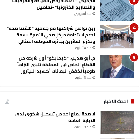
الترخيص – اعتماد رخص القيادة والمركبات
م
س
والتصاريح الكترونيا” -تفاصيل
ع
م
منذ أسبوعين
م
ى
ا
ب
ي
زين تواصل شراكتها مع جمعية “همّتنا صحة”
ج
س
لدعم استدامة مركز صحي الأميرة بسمة
م
م
وتكرّم الفائزين بجائزة الموظف المثالي
ا
ى
ع
منذ 4 أسابيع
ب
ة
م. أبو هديب: “كيمابكو” أول شركة من
ج
ا
القطاع الخاص في المملكة تتبنى التزاماً
م
ل
طوعياً لخفض انبعاثات أكسيد النيتروز
ا
إ
منذ 3 أسابيع
ع
خ
ة
و
ا
ا
ل
ن
احدث الاخبار
إ
ا
خ
ل
لا صحة لمنع احد من تسجيل شكوى لدى
و
م
النيابة العامة
ا
س
منذ 9 ساعات
ن
ل
ا