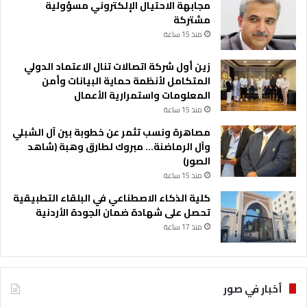
م
مجابهة الاحتيال الإلكتروني مسؤولية
ل
ي
مشتركة
م
ن
منذ 15 ساعة
س
ل
زين أول شركة اتصالات تنال الاعتماد الدولي
م
المتكامل لأنظمة حماية البيانات وأمن
ي
المعلومات واستمرارية الأعمال
ن
منذ 15 ساعة
ا
ل
مصاهرة ونسب تثمر عن خطوبة بين آل الشبلي
م
وآل الرماضنة… مبروك لطارق وهبة (شاهد
ن
الصور)
ح
منذ 15 ساعة
ل
كلية الذكاء الاصطناعي في البلقاء التطبيقية
ة
تحصل على شهادة ضمان الجودة الأردنية
منذ 17 ساعة
أخبار في صور