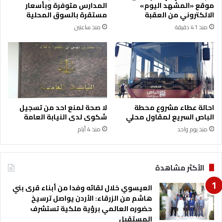
موقع «المشهد اليوم»
المدارس متوفرة وبأسعار
ي
ا
الالكتروني من العقبة
مستقرة بالسوق المحلية
ا
ا
منذ 41 دقيقة
منذ ساعتين
د
ل
ع
ب
ل
ص
ا
ر
و
ج
ي
ر
ب
ا
و
ء
احالة عطاء مشروع محطة
لا صحة لمنع احد من تسجيل
ف
ح
الباص السريع لمقاول محلي
شكوى لدى النيابة العامة
ا
ر
منذ يوم واحد
منذ 4 أيام
ة
ب
ن
ا
ج
ل
ل
الأكثر مشاهدة
إ
ه
ب
العيسوي خلال لقائه وفدا من أبناء قرى بني
ا
هاشم من الزرقاء: الأردن يواصل ترسيخ
د
حضوره العالمي برؤية ملكية تستشرف
ة
المستقبل