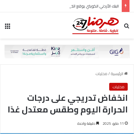
البنك الأردني الكويتي يوقع اتفاقية تعاون مع الشركة الأردنية لضمان القروض للانضمام إلى برنامج “الضمان من أجل التوظيف”
بحث عن
الق
الرئيسية
/
محليات
محليات
انخفاض تدريجي على درجات
الحرارة اليوم وطقس معتدل غدًا
11 مايو، 2025
دقيقة واحدة