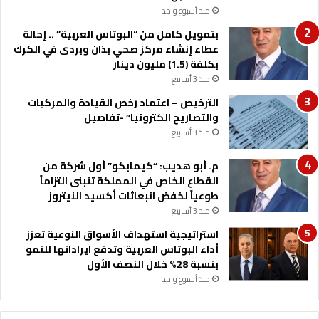
منذ أسبوع واحد
بتمويل كامل من “البوتاس العربية” .. إحالة
عطاء إنشاء مركز صحي بذان وبردى في الكرك
بكلفة (1.5) مليون دينار
منذ 3 أسابيع
الترخيص – اعتماد رخص القيادة والمركبات
والتصاريح الكترونيا” -تفاصيل
منذ 3 أسابيع
م. أبو هديب: “كيمابكو” أول شركة من
القطاع الخاص في المملكة تتبنى التزاماً
طوعياً لخفض انبعاثات أكسيد النيتروز
منذ 3 أسابيع
استراتيجية استهداف الأسواق النوعية تعزز
أداء البوتاس العربية وتدفع ايراداتها للنمو
بنسبة 28% خلال النصف الأول
منذ أسبوع واحد