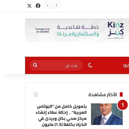
‫X
فيسبوك
الوضع المظلم
بحث
رًا
عن
الأكثر مشاهدة
بتمويل كامل من “البوتاس
العربية” .. إحالة عطاء إنشاء
مركز صحي بذان وبردى في
الكرك بكلفة (1.5) مليون