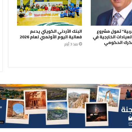
ا
ر
2
1
ب
ربية” تمول مشروع
البنك الأردني الكويتي يدعم
ا
لعيادات الخارجية في
فعالية اليوم الأولمبي لعام 2026
ل
رك الحكومي
منذ 3 أيام
س
و
ق
ا
ل
م
ح
ل
ي
ة