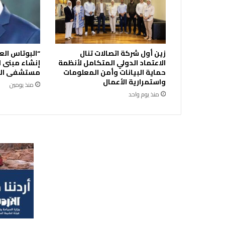
ن
د
ا
ل
ى
زين أول شركة اتصالات تنال
“البوتاس الع
ق
الاعتماد الدولي المتكامل لأنظمة
إنشاء مبنى ا
ل
حماية البيانات وأمن المعلومات
مستشفى الك
ب
واستمرارية الأعمال
منذ يومين
ك
منذ يوم واحد
و
و
ط
ن
ب
أ
ك
م
ل
ه
ي
س
ت