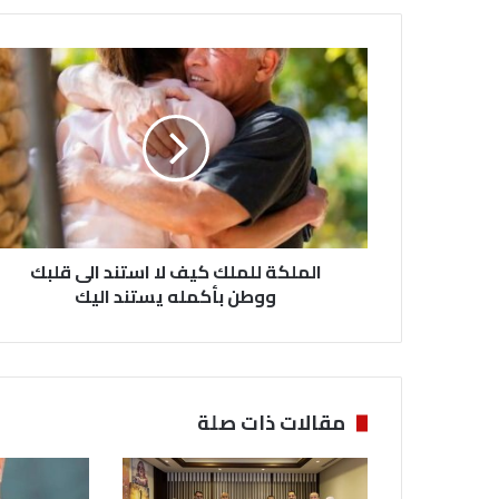
ا
ل
م
ل
ك
ة
ل
ل
م
الملكة للملك كيف لا استند الى قلبك
ل
ك
ووطن بأكمله يستند اليك
ك
ي
ف
ل
ا
مقالات ذات صلة
ا
س
ت