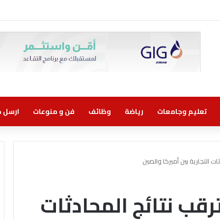
وني مسؤولية مشتركة
تعليم وجامعات
رياضة
وظائف
فن و منوعات
ارسل خب
ت التجارية بين أميركا والصين
قب نتائج المحادثات