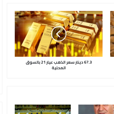
6
7
.
3
د
ي
ن
ا
ر
67.3 دينار سعر الذهب عيار 21 بالسوق
س
ع
المحلية
ر
ا
ل
ذ
ه
ب
ع
ي