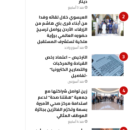
دينار
منذ 3 أسابيع
العيسوي خلال لقائه وفدا
من أبناء قرى بني هاشم من
الزرقاء: الأردن يواصل ترسيخ
حضوره العالمي برؤية
ملكية تستشرف المستقبل
منذ أسبوع واحد
الترخيص – اعتماد رخص
القيادة والمركبات
والتصاريح الكترونيا”
-تفاصيل
منذ أسبوعين
زين تواصل شراكتها مع
جمعية “همّتنا صحة” لدعم
استدامة مركز صحي الأميرة
بسمة وتكرّم الفائزين بجائزة
الموظف المثالي
منذ 4 أسابيع