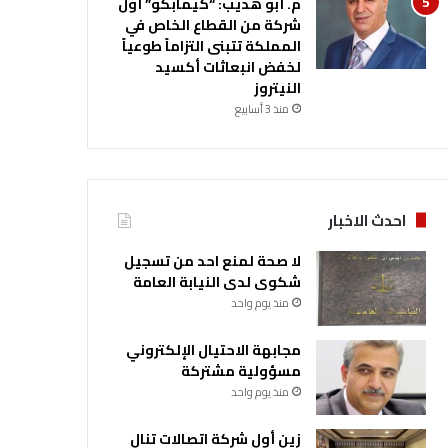
م. أبو هديب: “كيمابكو” أول
شركة من القطاع الخاص في
المملكة تتبنى التزاماً طوعياً
لخفض انبعاثات أكسيد
النيتروز
منذ 3 أسابيع
احدث الاخبار
لا صحة لمنع احد من تسجيل
شكوى لدى النيابة العامة
منذ يوم واحد
مجابهة الاحتيال الإلكتروني
مسؤولية مشتركة
منذ يوم واحد
زين أول شركة اتصالات تنال