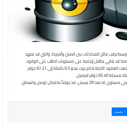
 وسط ترقب نتائج المحادثات بين الصين وأميركا، والتي قد تمهد
 مما قد يلقي بظلال إيجابية على مستويات الطلب على الوقود.
وعلى صعيد التداولات أوردتها شبكة (سي إن بي سي)، ارتفعت العقود الآجلة لخام برنت بنحو 0.3 بالمئة إلى 67.22 دولار
وكان برنت، قد ارتفع أمس الإثنين إلى 67.19 دولار، وهو أعلى مستوى له منذ 28 نيسان، مدعوماً باحتمال توصل واشنطن
ماسنجر