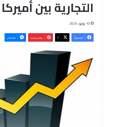
التجارية بين أميركا
10 يونيو، 2025
فيسبوك
‫X
بينتيريست
ماسنجر