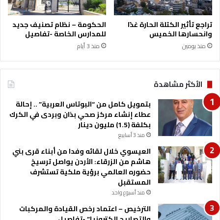
ج
س
تراجع تأثير الكتلة الحارة غدًا
الحكومة – نظام تصنيف جديد
م
وانحسارها الخميس
للمدارس الخاصة -تفاصيل
غ
منذ يومين
منذ 3 أيام
ر
ي
ب
الأكثر مشاهدة
بتمويل كامل من “البوتاس العربية” .. إحالة
عطاء إنشاء مركز صحي بذان وبردى في الكرك
بكلفة (1.5) مليون دينار
منذ 3 أسابيع
العيسوي خلال لقائه وفدا من أبناء قرى بني
هاشم من الزرقاء: الأردن يواصل ترسيخ
حضوره العالمي برؤية ملكية تستشرف
المستقبل
منذ أسبوع واحد
الترخيص – اعتماد رخص القيادة والمركبات
والتصاريح الكترونيا” -تفاصيل