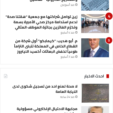
منذ أسبوعين
زين تواصل شراكتها مع جمعية “همّتنا صحة”
لدعم استدامة مركز صحي الأميرة بسمة
وتكرّم الفائزين بجائزة الموظف المثالي
منذ 4 أسابيع
م. أبو هديب: “كيمابكو” أول شركة من
القطاع الخاص في المملكة تتبنى التزاماً
طوعياً لخفض انبعاثات أكسيد النيتروز
منذ 3 أسابيع
احدث الاخبار
لا صحة لمنع احد من تسجيل شكوى لدى
النيابة العامة
منذ 24 ساعة
مجابهة الاحتيال الإلكتروني مسؤولية