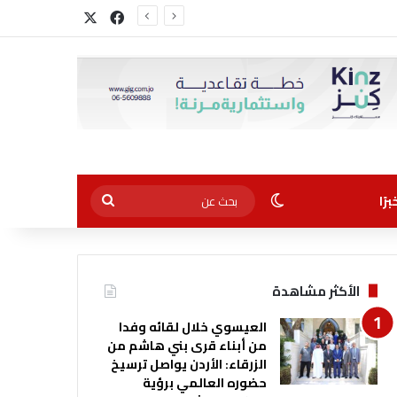
‫X
فيسبوك
الوضع المظلم
بحث
رًا
عن
الأكثر مشاهدة
العيسوي خلال لقائه وفدا
من أبناء قرى بني هاشم من
الزرقاء: الأردن يواصل ترسيخ
حضوره العالمي برؤية