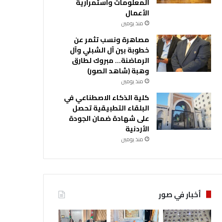
المعلومات واستمرارية
الأعمال
منذ يومين
مصاهرة ونسب تثمر عن
خطوبة بين آل الشبلي وآل
الرماضنة… مبروك لطارق
وهبة (شاهد الصور)
منذ يومين
كلية الذكاء الاصطناعي في
البلقاء التطبيقية تحصل
على شهادة ضمان الجودة
الأردنية
منذ يومين
أخبار في صور