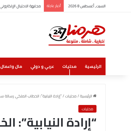
السبت, أغسطس 8 2026
أخبار عاجلة
مجابهة الاحتيال الإلكترو
الرئيسية
محليات
عربي و دولي
مال واعمال
الرئيسية
/
محليات
/
“إرادة النيابية”: الخطاب الملكي رسالة س
محليات
“إرادة النيابية”: ا