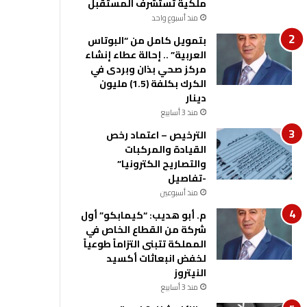
ملكية تستشرف المستقبل
منذ أسبوع واحد
بتمويل كامل من “البوتاس
العربية” .. إحالة عطاء إنشاء
مركز صحي بذان وبردى في
الكرك بكلفة (1.5) مليون
دينار
منذ 3 أسابيع
الترخيص – اعتماد رخص
القيادة والمركبات
والتصاريح الكترونيا”
-تفاصيل
منذ أسبوعين
م. أبو هديب: “كيمابكو” أول
شركة من القطاع الخاص في
المملكة تتبنى التزاماً طوعياً
لخفض انبعاثات أكسيد
النيتروز
منذ 3 أسابيع