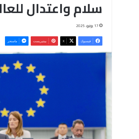
سلام واعتدال للعال
17 يونيو، 2025
فيسبوك
‫X
بينتيريست
ماسنجر