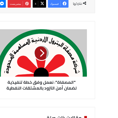
شاركها
فيسبوك
‫X
بينتيريست
"
ا
ل
م
ص
ف
ا
ة
"
"المصفاة": نعمل وفق خطة تنفيذية
:
ن
لضمان أمن التزود بالمشتقات النفطية
ع
م
ل
و
ف
مقالات ذات صلة