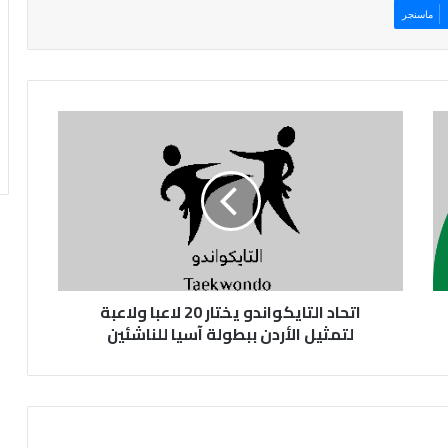
ماسنجر
ا
ت
ح
ا
د
ا
ل
ت
ا
اتحاد التايكواندو يختار 20 لاعبا ولاعبة
ي
ك
لتمثيل الأردن ببطولة آسيا للناشئين
و
ا
ن
د
و