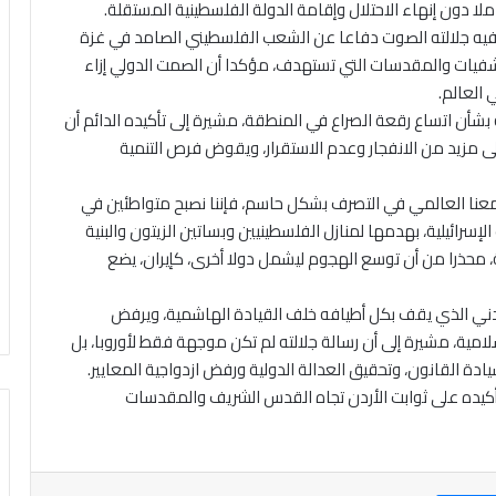
ملا دون إنهاء الاحتلال وإقامة الدولة الفلسطينية المستقلة.
ع فيه جلالته الصوت دفاعا عن الشعب الفلسطيني الصامد في غزة
تشفيات والمقدسات التي تستهدف، مؤكدا أن الصمت الدولي إزاء
 العالم.
 بشأن اتساع رقعة الصراع في المنطقة، مشيرة إلى تأكيده الدائم أن
ى مزيد من الانفجار وعدم الاستقرار، ويقوض فرص التنمية
تمعنا العالمي في التصرف بشكل حاسم، فإننا نصبح متواطئين في
إسرائيلية، بهدمها لمنازل الفلسطينيين وبساتين الزيتون والبنية
ية، محذرا من أن توسع الهجوم ليشمل دولا أخرى، كإيران، يضع
دني الذي يقف بكل أطيافه خلف القيادة الهاشمية، ويرفض
سلامية، مشيرة إلى أن رسالة جلالته لم تكن موجهة فقط لأوروبا، بل
ادة القانون، وتحقيق العدالة الدولية ورفض ازدواجية المعايير.
أكيده على ثوابت الأردن تجاه القدس الشريف والمقدسات