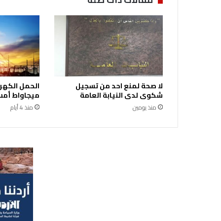
ق
خ
ط
ة
ت
ن
ف
ي
لا صحة لمنع احد من تسجيل
ذ
شكوى لدى النيابة العامة
ميجاواط أمس 
ي
منذ يومين
منذ 4 أيام
ة
ل
ض
م
ا
ن
أ
م
ن
ا
ل