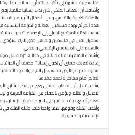
الفلسطينية، مشيرة إلى تأكيد جلالته أن لا سلام عادلا وشا
وأضافت أن الخطاب الملكي كان نداء إنسانيا عالميا، رف
والضفة الغربية والقدس، وعن الأطفال الأبرياء، والمس
هذه الجرائم يهدد مستقبل العدالة والكرامة الإنسانية في
ودعت الكتلة المجتمع الدولي إلى الإصغاء لتحذيرات جلالته
استمرار القتل في فلسطين وتجاهل جذور النزاع سيؤدي إل
والسلام على المستويين الإقليمي والدولي.
وأشادت الكتلة بما قاله جلالته في خطابه: “إذا فشل مج
إعادة تعريف معنى أن تكون إنسانا”، مضيفا أن الجرافات ال
التحتية، لا تهدم الأرض فحسب، بل القيم والحدود الأخلاق
العالم أمام مخاطر لا تحمد عقباها.
وشددت على أن الخطاب الملكي يعبر عن نبض الشارع الأر
الاحتلال والظلم، ويؤمن بالدفاع عن الكرامة العربية والإ
للعالم أجمع، حيث دعا فيها إلى احترام حقوق الإنسان، وسي
وأكدت الكتلة وقوفها صفا واحدا خلف جلالة الملك في ت
الإسلامية والمسيحية.