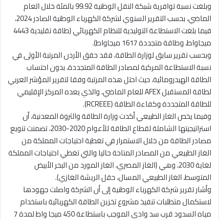
وبلغت نسبة توافرية شبكة النقل الوطنية 99.92 بالمئة خلال العام
الماضي، بحسب التقرير السنوي لشركة الكهرباء الوطنية الصادر 2024،
فيما بلغت الاستطاعة التوليدية للنظام الكهربائي (طاقة تقليدية 4443
ميجاواط، وطاقة متجددة 1617 ميجاواط).
وبحسب تقرير سابق لوزارة الطاقة، فقد حقق الأردن المرتبة الأولى في
نسبة الاستطاعة المركبة لمصادر الطاقة المتجددة، بدون احتساب
الطاقة الهيدرومائية، حيث احتل هذه المرتبة وفقا لتقرير المؤشر العربي
لطاقة المستقبل AFEX للعام الماضي، والذي يعده المركز الإقليمي
للطاقة المتجددة وكفاءة الطاقة (RCREEE).
وفيما يخص الغاز الطبيعي أكدت وزارة الطاقة والثروة المعدنية، أن
استراتيجيتها الشاملة لقطاع الطاقة للأعوام 2020-2030، تضمنت تنويع
مصادر الطاقة من خلال الاستمرار في تغطية احتياجات المملكة من
الغاز الطبيعي من المصادر المتاحة حاليا والتي تغطي احتياجات المملكة
لغاية 2030، وهي (الغاز المصري، الغاز المورد من البحر الأبيض
المتوسط، الغاز الطبيعي المسال، حقل الريشة الغازي).
وأشار تقرير شركة الكهرباء الوطنية إلى أن الشركة واصلت جهودها
لاستكمال متطلبات تنفيذ مشروع تخزين الطاقة الكهربائية باستخدام
مياه السدود قرب سد وادي الموجب باستطاعة 450 ميجا واط لمدة 7