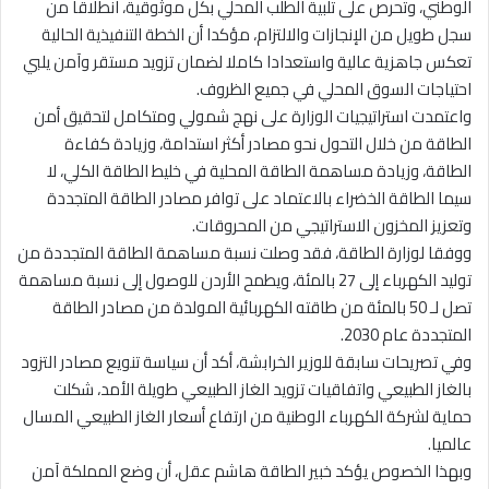
الوطني، وتحرص على تلبية الطلب المحلي بكل موثوقية، انطلاقا من
سجل طويل من الإنجازات والالتزام، مؤكدا أن الخطة التنفيذية الحالية
تعكس جاهزية عالية واستعدادا كاملا لضمان تزويد مستقر وآمن يلبي
احتياجات السوق المحلي في جميع الظروف.
واعتمدت استراتيجيات الوزارة على نهج شمولي ومتكامل لتحقيق أمن
الطاقة من خلال التحول نحو مصادر أكثر استدامة، وزيادة كفاءة
الطاقة، وزيادة مساهمة الطاقة المحلية في خليط الطاقة الكلي، لا
سيما الطاقة الخضراء بالاعتماد على توافر مصادر الطاقة المتجددة
وتعزيز المخزون الاستراتيجي من المحروقات.
ووفقا لوزارة الطاقة، فقد وصلت نسبة مساهمة الطاقة المتجددة من
توليد الكهرباء إلى 27 بالمئة، ويطمح الأردن للوصول إلى نسبة مساهمة
تصل لـ 50 بالمئة من طاقته الكهربائية المولدة من مصادر الطاقة
المتجددة عام 2030.
وفي تصريحات سابقة للوزير الخرابشة، أكد أن سياسة تنويع مصادر التزود
بالغاز الطبيعي واتفاقيات تزويد الغاز الطبيعي طويلة الأمد، شكلت
حماية لشركة الكهرباء الوطنية من ارتفاع أسعار الغاز الطبيعي المسال
عالميا.
وبهذا الخصوص يؤكد خبير الطاقة هاشم عقل، أن وضع المملكة آمن