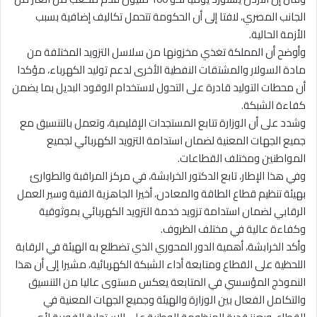
الجانب المصري، لافتا إلى أن الحكومة تتحمل تكاليف إضافية بسبب
الأزمة الحالية.
وأوضح أن المملكة تغذي مخزونها من سلاسل التزويد المختلفة من
مادة السولار والمشتقات النفطية الأخرى لدعم توليد الكهرباء، مؤكدا
أن محطات التوليد قادرة على التحول لاستخدام الوقود البديل بما يضمن
كفاءة الشبكة.
وشدد على أن الوزارة تتابع المستجدات الإقليمية، وتعمل بالتنسيق مع
جميع الجهات المعنية لضمان استدامة التزويد الكهربائي لجميع
المواطنين ومختلف القطاعات.
وفي هذا الإطار، تابع الدكتور الخرابشة، في مركز المراقبة والطوارئ
بهيئة تنظيم قطاع الطاقة والمعادن، أخيرا الجاهزية الفنية وسير العمل
الرقابي لضمان استدامة تزويد خدمة التزويد الكهربائي بموثوقية
وكفاءة عالية في مختلف الظروف.
وأكد الخرابشة، أهمية الدور المحوري الذي تضطلع به الهيئة في الرقابة
اللحظية على القطاع ومتابعة أداء الشبكة الكهربائية، مشيرا إلى أن هذا
النموذج المؤسسي في المتابعة يعكس مستوى عاليا من التنسيق
والتكامل الفعال بين الوزارة والهيئة وجميع الجهات المعنية في