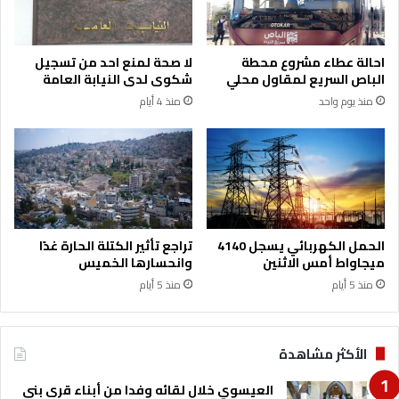
ا
ا
ت
ل
ا
م
احالة عطاء مشروع محطة
لا صحة لمنع احد من تسجيل
ل
ن
الباص السريع لمقاول محلي
شكوى لدى النيابة العامة
إ
ا
منذ يوم واحد
منذ 4 أيام
ق
ج
ل
م
ي
و
م
ا
ي
ل
ة
ت
ع
د
الحمل الكهربائي يسجل 4140
تراجع تأثير الكتلة الحارة غدًا
ي
ميجاواط أمس الاثنين
وانحسارها الخميس
ن
منذ 5 أيام
منذ 5 أيام
ت
ت
ض
م
الأكثر مشاهدة
ن
ح
العيسوي خلال لقائه وفدا من أبناء قرى بني