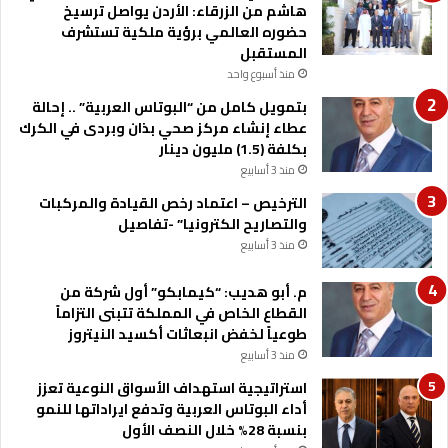
و
هاشم من الزرقاء: الأردن يواصل ترسيخ
ا
حضوره العالمي برؤية ملكية تستشرف
ف
المستقبل
ز
منذ أسبوع واحد
م
بتمويل كامل من “البوتاس العربية” .. إحالة
ا
عطاء إنشاء مركز صحي بذان وبردى في الكرك
د
بكلفة (1.5) مليون دينار
ي
منذ 3 أسابيع
ة
ل
الترخيص – اعتماد رخص القيادة والمركبات
ل
والتصاريح الكترونيا” -تفاصيل
ع
منذ 3 أسابيع
ا
م
م. أبو هديب: “كيمابكو” أول شركة من
ل
القطاع الخاص في المملكة تتبنى التزاماً
ي
طوعياً لخفض انبعاثات أكسيد النيتروز
ن
منذ 3 أسابيع
ب
ا
استراتيجية استهداف الأسواق النوعية تعزز
ل
أداء البوتاس العربية وتدفع ايراداتها للنمو
ب
بنسبة 28% خلال النصف الأول