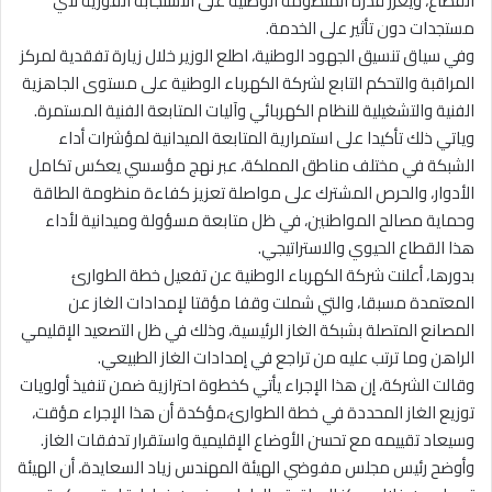
القطاع، ويعزز قدرة المنظومة الوطنية على الاستجابة الفورية لأي
مستجدات دون تأثير على الخدمة.
وفي سياق تنسيق الجهود الوطنية، اطلع الوزير خلال زيارة تفقدية لمركز
المراقبة والتحكم التابع لشركة الكهرباء الوطنية على مستوى الجاهزية
الفنية والتشغيلية للنظام الكهربائي وآليات المتابعة الفنية المستمرة.
وياتي ذلك تأكيدا على استمرارية المتابعة الميدانية لمؤشرات أداء
الشبكة في مختلف مناطق المملكة، عبر نهج مؤسسي يعكس تكامل
الأدوار، والحرص المشترك على مواصلة تعزيز كفاءة منظومة الطاقة
وحماية مصالح المواطنين، في ظل متابعة مسؤولة وميدانية لأداء
هذا القطاع الحيوي والاستراتيجي.
بدورها، أعلنت شركة الكهرباء الوطنية عن تفعيل خطة الطوارئ
المعتمدة مسبقا، والتي شملت وقفا مؤقتا لإمدادات الغاز عن
المصانع المتصلة بشبكة الغاز الرئيسية، وذلك في ظل التصعيد الإقليمي
الراهن وما ترتب عليه من تراجع في إمدادات الغاز الطبيعي.
وقالت الشركة، إن هذا الإجراء يأتي كخطوة احترازية ضمن تنفيذ أولويات
توزيع الغاز المحددة في خطة الطوارئ،مؤكدة أن هذا الإجراء مؤقت،
وسيعاد تقييمه مع تحسن الأوضاع الإقليمية واستقرار تدفقات الغاز.
وأوضح رئيس مجلس مفوضي الهيئة المهندس زياد السعايدة، أن الهيئة