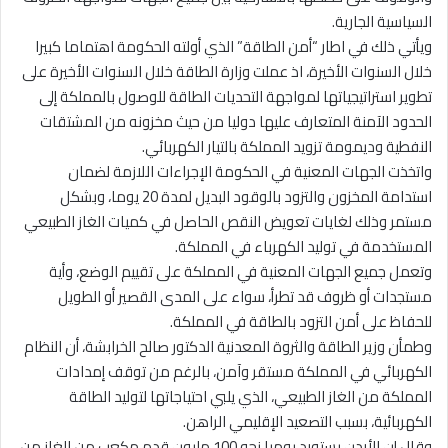
السياسية الجارية.
ويأتي ذلك في اطار “أمن الطاقة” الذي أولته الحكومة اهتماما كبيرا
خلال السنوات الأخيرة، اذ عملت وزارة الطاقة خلال السنوات الأخيرة على
تطوير استراتيجياتها لمواجهة التحديات الطاقة للوصول بالمملكة إلى
الحدود الآمنة المتعارف عليها دوليا من حيث مخزونه من المشتقات
النفطية وديمومة تزويد المملكة بالتيار الكهربائي.
واتخذت الجهات المعنية في الحكومة الإجراءات اللازمة لضمان
استدامة المخزون والتزود بالوقود البديل لمدة 20 يوما، وبشكل
مستمر وذلك لغايات تعويض النقص الحاصل في كميات الغاز الطبيعي
المستخدمة في توليد الكهرباء في المملكة.
وتعمل جميع الجهات المعنية في المملكة على تقييم الوضع، وأية
مستجدات أو ظروف قد تطرأ، سواء على المدى القصير أو الطويل
للحفاظ على أمن التزود بالطاقة في المملكة.
وطمأن وزير الطاقة والثروة المعدنية الدكتور صالح الخرابشة، أن النظام
الكهربائي في المملكة مستقر وآمن، بالرغم من توقف إمدادات
المملكة من الغاز الطبيعي، الذي يلبي احتياجاتها لتوليد الطاقة
الكهربائية، بسبب التصعيد الإقليمي الراهن.
وقال إن الأردن يستورد يوميا نحو 100 مليون قدم مكعب من الغاز من