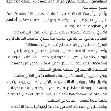
استراتيجيتها الشاملة لضمان أمن التزود بالمشتقات النفطية ومواجهة
جميع الاحتمالات.
وأشار إلى أن هذه الخطة تضمن استمرارية العمليات التشغيلية بكفاءة
عالية في جميع مرافق الشركة، بما يعزز دور المصفاة كمكون أساسي
في منظومة الطاقة الوطنية.
وأوضح أن الخطة التنفيذية تتضمن تنظيم آليات العمل في مصفاة
الزرقاء ومرافق الشركة في العقبة، بما يضمن الجاهزية الكاملة لتزويد
السوق المحلي دون انقطاع، حتى في الظروف الاستثنائية.
وأكد أن المصفاة تحتفظ بمخزون تشغيلي كاف في موقعها في
الزرقاء، إضافة إلى الكميات المخزنة لدى محطات الشركات التسويقية،
ويتم تحديث هذه الكميات بشكل يومي لضمان تدفق آمن ومستقر
للمشتقات النفطية إلى مختلف مناطق المملكة.
وبين الحياري، أن الشركة تدير كميات استراتيجية من البنزين بصنفيه،
والديزل، والكاز، ووقود الطائرات، والغاز البترولي المسال، وزيت الوقود،
والإسفلت، ويتم الاحتفاظ بها في مرافق الشركة في العقبة وخزانات
المصفاة، ولا يستخدم هذا المخزون إلا عند الحاجة القصوى، ما يجعله
داعما حيويا لاستقرار الطاقة في المملكة.
وشدد على أن المصفاة تضع في مقدمة أولوياتها خدمة الاقتصاد