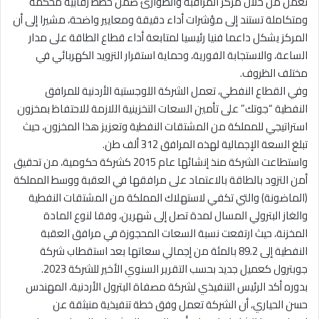
تعمل من خلال مركز المراقبة والطوارئ ضمن خطط رقابية محكمة
ومتكاملة تستند إلى مؤشرات أداء دقيقة ومعايير واضحة، مشيرا إلى أن
المركز يشكل داعما فنيا رئيسيا لمتابعة أداء قطاع الطاقة على مدار
الساعة، والاستجابة الفورية، وحماية استقرار التزويد الكهربائي في
مختلف الظروف.
وفي القطاع النفطي، تعمل الشركة اللوجستية الأردنية للمرافق
النفطية “جوتك” على تأمين السعات التخزينية اللازمة للاحتفاظ بمخزون
استراتيجي للمملكة من المشتقات النفطية وتعزيز هذا المخزون، حيث
تبلغ السعة الإجمالية لهذه المرافق 312 ألف طن.
واستطاعت الشركة منذ إنشائها عام 2015 كشركة حكومية، من تحقيق
أمن التزود بالطاقة بالاعتماد على مرافقها في العقبة ووسط المملكة
(الماضونة) والتي تكفي لاستهلاك المملكة من المشتقات النفطية
والغاز البترولي المسال لمدة تصل إلى شهرين، وفقا لنوع المادة
المخزنة، حيث ارتفعت نسبة السعات المحجوزة في مرافق العقبة
النفطية إلى 89.2 بالمئة من إجمالي سعاتها بعد استقطاب شركة
جوبترول كعميل جديد بحسب التقرير السنوي الأخير للشركة 2023.
بدوره أكد الرئيس التنفيذي لشركة مصفاة البترول الأردنية، المهندس
حسن الحياري، أن الشركة تعمل وفق خطة تنفيذية منبثقة عن