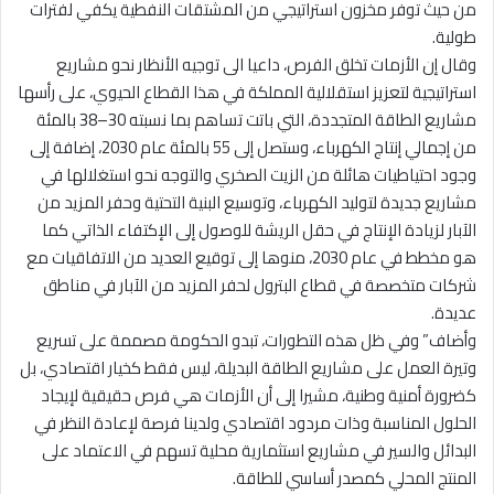
من حيث توفر مخزون استراتيجي من المشتقات النفطية يكفي لفترات
طولية.
وقال إن الأزمات تخلق الفرص، داعيا الى توجيه الأنظار نحو مشاريع
استراتيجية لتعزيز استقلالية المملكة في هذا القطاع الحيوي، على رأسها
مشاريع الطاقة المتجددة، التي باتت تساهم بما نسبته 30–38 بالمئة
من إجمالي إنتاج الكهرباء، وستصل إلى 55 بالمئة عام 2030، إضافة إلى
وجود احتياطيات هائلة من الزيت الصخري والتوجه نحو استغلالها في
مشاريع جديدة لتوليد الكهرباء، وتوسيع البنية التحتية وحفر المزيد من
الآبار لزيادة الإنتاج في حقل الريشة للوصول إلى الإكتفاء الذاتي كما
هو مخطط في عام 2030، منوها إلى توقيع العديد من الاتفاقيات مع
شركات متخصصة في قطاع البترول لحفر المزيد من الآبار في مناطق
عديدة.
وأضاف” وفي ظل هذه التطورات، تبدو الحكومة مصممة على تسريع
وتيرة العمل على مشاريع الطاقة البديلة، ليس فقط كخيار اقتصادي، بل
كضرورة أمنية وطنية، مشيرا إلى أن الأزمات هي فرص حقيقية لإيجاد
الحلول المناسبة وذات مردود اقتصادي ولدينا فرصة لإعادة النظر في
البدائل والسير في مشاريع استثمارية محلية تسهم في الاعتماد على
المنتج المحلي كمصدر أساسي للطاقة.