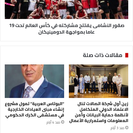
ة
ل
ب
ن
م
ش
ص
‏صقور النشامى يفتتح مشاركته في كأس العالم تحت 19
ا
ا
م
عاما بمواجهة الدومينيكان
ف
ى
ا
ي
ل
ف
مقالات ذات صلة
د
ت
و
ت
ل
ح
ا
م
ل
ش
م
ا
ت
ر
ق
ك
زين أول شركة اتصالات تنال
“البوتاس العربية” تمول مشروع
د
ت
الاعتماد الدولي المتكامل
إنشاء مبنى العيادات الخارجية
م
ه
لأنظمة حماية البيانات وأمن
في مستشفى الكرك الحكومي
ة
ف
المعلومات واستمرارية الأعمال
منذ 4 أيام
ب
ي
منذ 3 أيام
ا
ك