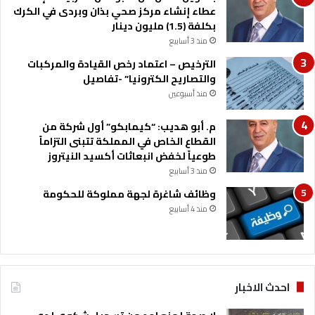
ز
ج
عطاء إنشاء مركز صحي بذان وبردى في الكرك
م
ه
بكلفة (1.5) مليون دينار
ا
ة
منذ 3 أسابيع
ل
ا
ط
الترخيص – اعتماد رخص القيادة والمركبات
ل
ب
والتصاريح الكترونيا” -تفاصيل
د
ي
و
منذ أسبوعين
ة
م
ي
م. أبو هديب: “كيمابكو” أول شركة من
ن
القطاع الخاص في المملكة تتبنى التزاماً
ي
طوعياً لخفض انبعاثات أكسيد النيتروز
ك
منذ 3 أسابيع
ا
وظائف شاغرة لجهة مملوكة للحكومة
ن
منذ 4 أسابيع
احدث الاخبار