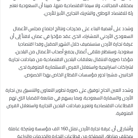
بمختلف المجالات، ولا سيما الاقتصادية منها، مبينا أن السعودية تعتبر
رئة للاقتصاد الوطني والشريك التجاري الأبرز للأردن.
وشدد على أهمية البناء على مخرجات ونتائج اجتماع مجلس الأعمال
السعودي الأردني المشترك، الذي عقد مؤخرا في عمان، لافتاً إلى أن
غرفة تجارة الأردن ستستضيف خلال الشهر المقبل وفدا اقتصاديا
سعوديا، وستنظم ملتقى أعمال يجمع أصحاب الأعمال من البلدين،
مؤكدا ضرورة الانتقال بعلاقات البلدين الاقتصادية من مبادلات تجارية
لشراكات استراتيجية واستغلال الفرص الاستثمارية المتوفرة لدى
الجانبين، مشيرا لدور مؤسسات القطاع الخاص بهذا الخصوص.
وشدد العين الحاج توفيق على ضرورة تطوير التعاون والتنسيق بين تجارة
الأردن والسفارة السعودية، وبما يسهم في متابعة القضايا التي تهم
القطاعات الاقتصادية وتعزيز مبادلات البلدين التجارية واستغلال الفرص
المتوفرة.
وأشار إلى أن غرفة تجارة الأردن تمثل 160 الف مؤسسة وشركة عاملة
بمختلف مناطق المملكة من قطاعات التجارة والخدمات والزراعة