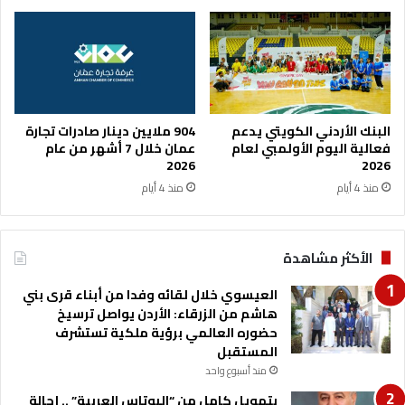
ل
أ
ص
س
ن
ا
ا
ل
ع
ع
ا
ا
ت
ل
البنك الأردني الكويتي يدعم
904 ملايين دينار صادرات تجارة
ا
م
فعالية اليوم الأولمبي لعام
عمان خلال 7 أشهر من عام
ل
ت
2026
2026
ع
ح
منذ 4 أيام
منذ 4 أيام
ل
ت
ا
1
ج
9
الأكثر مشاهدة
ي
ع
ة
ا
العيسوي خلال لقائه وفدا من أبناء قرى بني
و
م
هاشم من الزرقاء: الأردن يواصل ترسيخ
ا
ا
حضوره العالمي برؤية ملكية تستشرف
ل
ب
المستقبل
ل
م
و
منذ أسبوع واحد
و
ا
ا
بتمويل كامل من “البوتاس العربية” .. إحالة