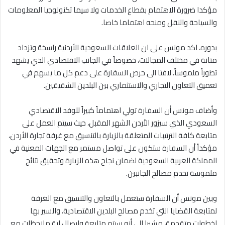
مؤكدا ضرورة الاهتمام بقطاع الخدمات ولا سيما تكنولوجيا المعلومات
والسياحة والنقل ومنحه اهتماما خاصا.
بدوره، اكد مونس على ان العلاقات السعودية الأردنية راسخة وتزداد
متانة في مختلف المجالات، خصوصاً في الجانب الاقتصادي الذي يشهد
تطوراً ملموساً، لافتا الى حرص السفارة على دعم كل ما يسهم في
تعميق التعاون التجاري والاستثماري بين البلدين الشقيقين.
وأضاف مونس أن السفارة تولي اهتماماً كبيراً للوفد الاقتصادي
السعودي الذي سيزور الأردن الشهر المقبل، حيث سيتم العمل على
متابعة كافة الترتيبات المتعلقة بالزيارة بالتنسيق مع غرفة تجارة الأردن،
مؤكداً أن السفارة ستكون على تواصل مستمر مع الجهات المعنية في
المملكة العربية السعودية لضمان نجاح هذه الزيارة وتحقيق نتائج
ملموسة تخدم مصالح الجانبين.
وبين مونس أن السفارة ستعمل بالتعاون والتنسيق مع الغرفة
لمتابعة القضايا التي تخدم مصالح البلدين الاقتصادية، والسير بها
لخطوات متقدمة، مشيرا الى أنه سيتم متابعة وايصال اية ملاحظات مع