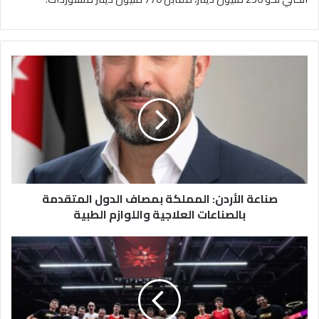
ص
ن
ا
ع
ة
ا
ل
أ
ر
صناعة الأردن: المملكة بمصاف الدول المتقدمة
د
ن
بالصناعات العلاجية واللوازم الطبية
:
ا
ل
ص
م
ق
م
و
ل
ر
ك
ا