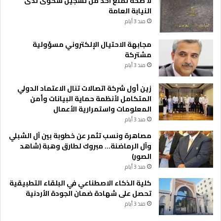
لا صحة لمنع احد من تسجيل شكوى لدى
النيابة العامة
منذ 3 أيام
مجابهة الاحتيال الإلكتروني مسؤولية
مشتركة
منذ 3 أيام
زين أول شركة اتصالات تنال الاعتماد الدولي
المتكامل لأنظمة حماية البيانات وأمن
المعلومات واستمرارية الأعمال
منذ 3 أيام
مصاهرة ونسب تثمر عن خطوبة بين آل الشبلي
وآل الرماضنة… مبروك لطارق وهبة (شاهد
الصور)
منذ 3 أيام
كلية الذكاء الاصطناعي في البلقاء التطبيقية
تحصل على شهادة ضمان الجودة الأردنية
منذ 3 أيام