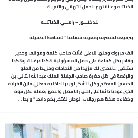
الختاتنه وعائلاتهم باجمل التهاني والتبريك
للدكتـــور – رامـــي الختاتنــه
بترفيعه لمتصرف وتعينة مساعدا” لمحافظ الطفيلة
الف مبروك ومنها للاعلى فأنت صاحب كلمة وموقف وجدير
وقادر بكل كفاءة على حمل المسؤولية هكذا عرفناك وهكذا
ستبقى …نتمنى لك مزيدا من النجاحات ومزيدا من العلو
والرفعة في ظل حضرة صاحب الجلالة الملك عبد الله الثاني بن
الحسين المعظم وكل الشكر لوزير الداخلية معالي مازن الفرايه
الذي عودنا دائما على اختيار الافضل والتميز بعمله بكل قوه
وكفاءه هكذا هم رجالات الوطن نفتخر بكم دائما” وابدا …
ا
ل