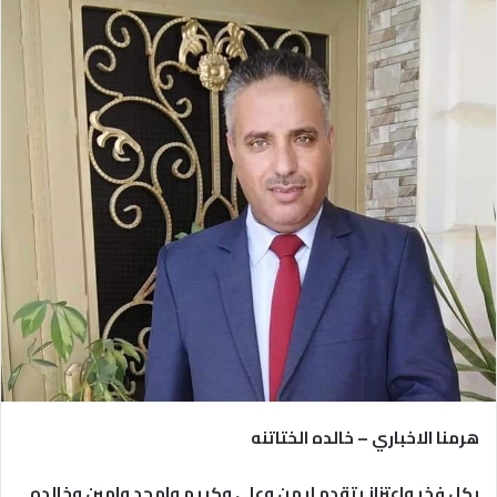
هرمنا الاخباري – خالده الختاتنه
بكل فخر واعتزاز يتقدم ايمن وعلي وكريم وامجد وامين وخالده