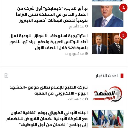
م. أبو هديب: “كيمابكو” أول شركة من
القطاع الخاص في المملكة تتبنى التزاماً
طوعياً لخفض انبعاثات أكسيد النيتروز
منذ 3 أسابيع
استراتيجية استهداف الأسواق النوعية تعزز
أداء البوتاس العربية وتدفع ايراداتها للنمو
بنسبة 28% خلال النصف الأول
منذ أسبوع واحد
احدث الاخبار
شركة الخليج للإعلام تطلق موقع «المشهد
اليوم» الالكتروني من العقبة
منذ 6 ساعات
البنك الأردني الكويتي يوقع اتفاقية تعاون
مع الشركة الأردنية لضمان القروض للانضمام
إلى برنامج “الضمان من أجل التوظيف”