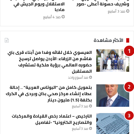
وشريف حسونة أعطى -صور
الاستقلال ويوم الجيش في
و
مادبا
غ
منذ 3 أسابيع
دً
منذ 4 أسابيع
ا
الأكثر مشاهدة
العيسوي خلال لقائه وفدا من أبناء قرى بني
هاشم من الزرقاء: الأردن يواصل ترسيخ
حضوره العالمي برؤية ملكية تستشرف
المستقبل
منذ أسبوع واحد
بتمويل كامل من “البوتاس العربية” .. إحالة
عطاء إنشاء مركز صحي بذان وبردى في الكرك
بكلفة (1.5) مليون دينار
منذ 3 أسابيع
الترخيص – اعتماد رخص القيادة والمركبات
والتصاريح الكترونيا” -تفاصيل
منذ 3 أسابيع