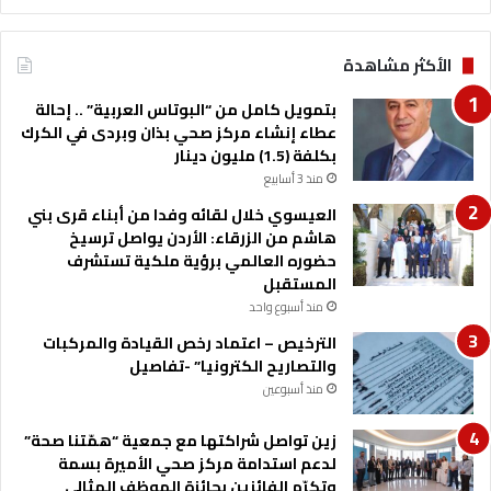
ف
س
ة
ب
الأكثر مشاهدة
م
ة
ل
ت
بتمويل كامل من “البوتاس العربية” .. إحالة
ي
خ
عطاء إنشاء مركز صحي بذان وبردى في الكرك
و
ر
بكلفة (1.5) مليون دينار
ن
ج
د
منذ 3 أسابيع
ه
ي
ا
العيسوي خلال لقائه وفدا من أبناء قرى بني
ن
ب
هاشم من الزرقاء: الأردن يواصل ترسيخ
ا
ت
حضوره العالمي برؤية ملكية تستشرف
ر
ق
المستقبل
خ
د
منذ أسبوع واحد
ل
ي
ا
الترخيص – اعتماد رخص القيادة والمركبات
ر
ل
والتصاريح الكترونيا” -تفاصيل
م
أ
م
منذ أسبوعين
ي
ت
ا
ا
زين تواصل شراكتها مع جمعية “همّتنا صحة”
ر
ز
لدعم استدامة مركز صحي الأميرة بسمة
ا
وتكرّم الفائزين بجائزة الموظف المثالي