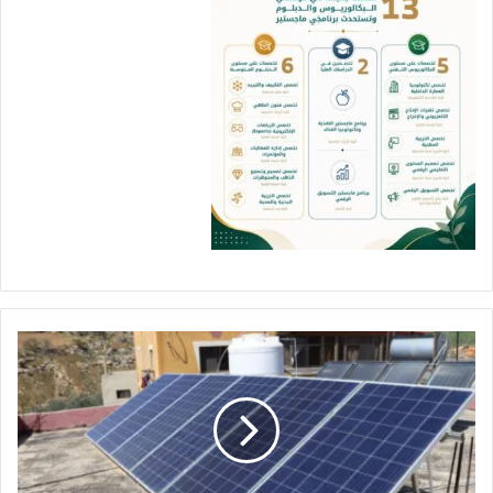
و
ز
ا
ر
ة
ا
ل