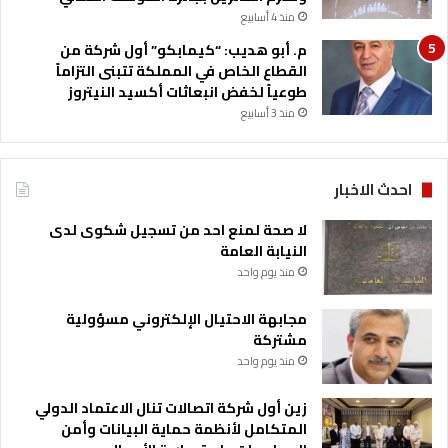
ل
منذ 4 أسابيع
م
م. أبو هديب: “كيمابكو” أول شركة من
ا
القطاع الخاص في المملكة تتبنى التزاماً
ض
طوعياً لخفض انبعاثات أكسيد النيتروز
ي
منذ 3 أسابيع
احدث الاخبار
لا صحة لمنع احد من تسجيل شكوى لدى
النيابة العامة
منذ يوم واحد
مجابهة الاحتيال الإلكتروني مسؤولية
مشتركة
منذ يوم واحد
زين أول شركة اتصالات تنال الاعتماد الدولي
المتكامل لأنظمة حماية البيانات وأمن