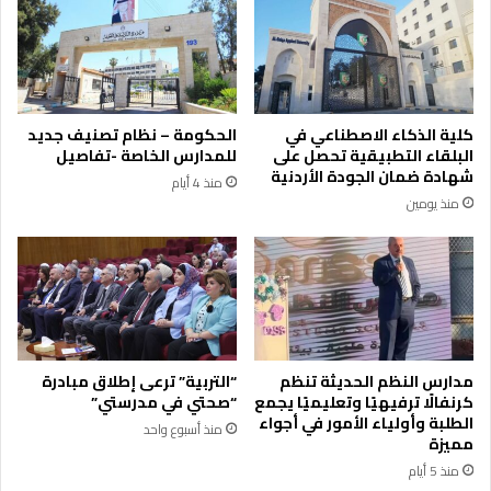
و
و
ق
ر
ع
ة
ا
م
و
ي
م
ل
كلية الذكاء الاصطناعي في
الحكومة – نظام تصنيف جديد
ن
ا
البلقاء التطبيقية تحصل على
للمدارس الخاصة -تفاصيل
ز
ء
شهادة ضمان الجودة الأردنية
منذ 4 أيام
ل
ب
منذ يومين
ا
ه
ب
ي
ا
ج
ل
ع
ك
ب
ه
ي
ر
د
ب
ا
مدارس النظم الحديثة تنظم
“التربية” ترعى إطلاق مبادرة
ا
ت
كرنفالًا ترفيهيًا وتعليميًا يجمع
“صحتي في مدرستي”
ء
ب
الطلبة وأولياء الأمور في أجواء
منذ أسبوع واحد
ب
م
مميزة
ك
ن
منذ 5 أيام
ل
ا