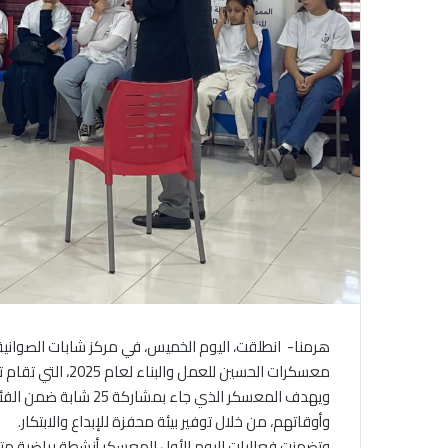
هرمنا- انطلقت، اليوم الخميس، في مركز شابات الصواني
معسكرات الحسين للعمل والبناء لعام 2025، التي تقام تحت شعار “عمّان عاصمة الشباب العربي 2025”.
وأوقاتهم، من خلال توفير بيئة محفزة للإبداع والابتكار.
وتضمنت فعاليات اليوم الأول للمعسكر أنشطة رياضية متن