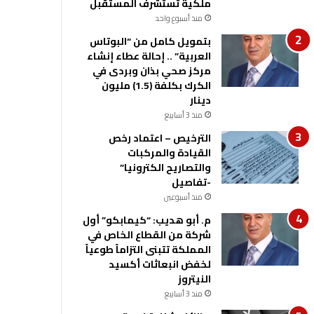
ملكية تستشرف المستقبل
منذ أسبوع واحد
بتمويل كامل من “البوتاس
العربية” .. إحالة عطاء إنشاء
مركز صحي بذان وبردى في
الكرك بكلفة (1.5) مليون
دينار
منذ 3 أسابيع
الترخيص – اعتماد رخص
القيادة والمركبات
والتصاريح الكترونيا”
-تفاصيل
منذ أسبوعين
م. أبو هديب: “كيمابكو” أول
شركة من القطاع الخاص في
المملكة تتبنى التزاماً طوعياً
لخفض انبعاثات أكسيد
النيتروز
منذ 3 أسابيع