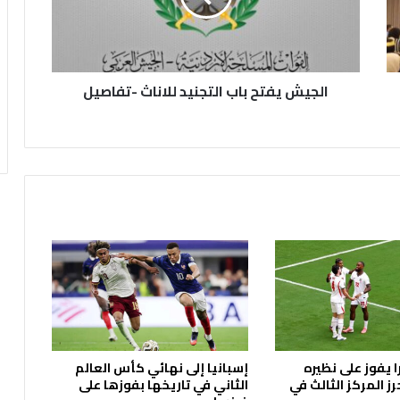
ي
ف
ت
ح
الجيش يفتح باب التجنيد للاناث -تفاصيل
ب
ا
ب
ا
ل
ت
ج
ن
ي
د
ل
ل
ا
ن
ا
ا يفوز على نظيره
إسبانيا إلى نهائي كأس العالم
ث
ز المركز الثالث في
الثاني في تاريخها بفوزها على
-