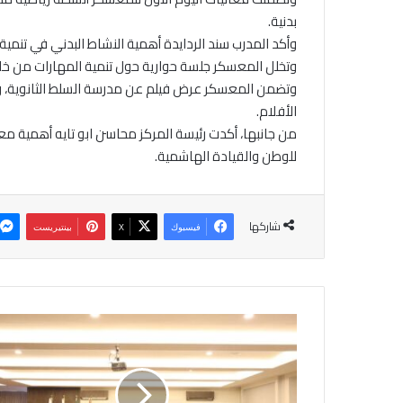
بدنية.
وأكد المدرب سند الردايدة أهمية النشاط البدني في تنمي
وتخلل المعسكر جلسة حوارية حول تنمية المهارات من خلال 
وتضمن المعسكر عرض فيلم عن مدرسة السلط الثانوية، وذ
الأفلام.
من جانبها، أكدت رئيسة المركز محاسن ابو تايه أهمية معس
للوطن والقيادة الهاشمية.
شاركها
فيسبوك
‫X
بينتيريست
ا
ل
و
ف
و