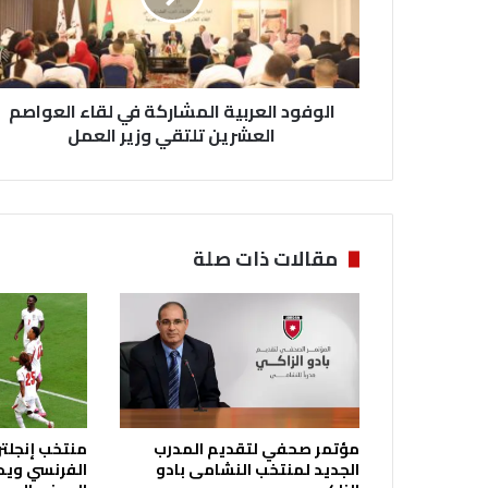
د
ا
ل
ع
الوفود العربية المشاركة في لقاء العواصم
ر
ب
العشرين تلتقي وزير العمل
ي
ة
ا
ل
م
مقالات ذات صلة
ش
ا
ر
ك
ة
ف
ي
ل
مؤتمر صحفي لتقديم المدرب
منتخب إنجلتر
ق
الجديد لمنتخب النشامى بادو
الفرنسي ويحر
ا