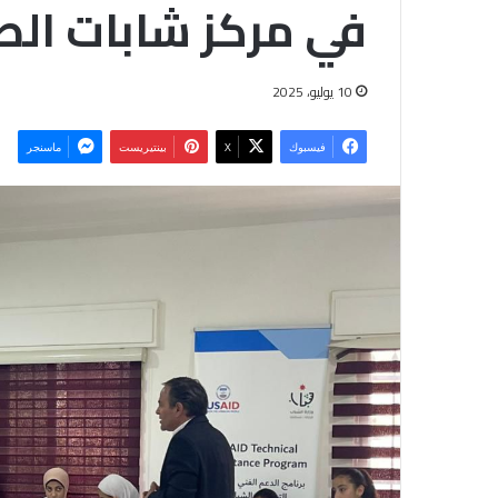
في مركز شابات الص
10 يوليو، 2025
فيسبوك
‫X
بينتيريست
ماسنجر