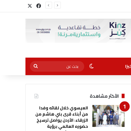
‫X
فيسبوك
الوضع المظلم
بحث
رًا
عن
الأكثر مشاهدة
العيسوي خلال لقائه وفدا
من أبناء قرى بني هاشم من
الزرقاء: الأردن يواصل ترسيخ
حضوره العالمي برؤية