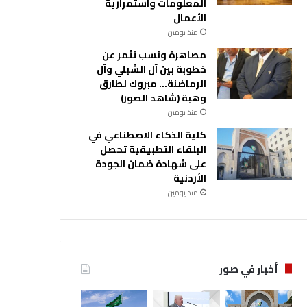
المعلومات واستمرارية
الأعمال
منذ يومين
مصاهرة ونسب تثمر عن
خطوبة بين آل الشبلي وآل
الرماضنة… مبروك لطارق
وهبة (شاهد الصور)
منذ يومين
كلية الذكاء الاصطناعي في
البلقاء التطبيقية تحصل
على شهادة ضمان الجودة
الأردنية
منذ يومين
أخبار في صور