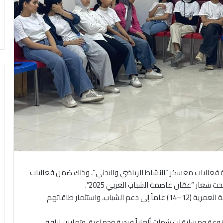
ة فعاليات معسكر “النشاط الرياضي والبدني”، وذلك ضمن فعاليات
ويهدف المعسكر الذي جاء بمشاركة 25 شابة ضمن الفئة العمرية (12–14) عاماً إلى دعم الشباب، واستثمار طاقاتهم
وعة ومسابقات شملت ألعاباً فردية وجماعية، وتمارين لياقة