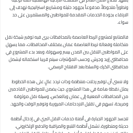
وتطوراً ملحوظاً، مدفوعاً بجهود حثيثة ومشاريع استراتيجية تهدف إلى
الارتقاء بجودة الخدمات المقدمة للمواطنين والمستثمرين على حد
سواء.
فالمتابع لمشروع الربط العاصمة بالمحافظات يرى فيه توفير شبكة نقل
متكاملة وفعالة تربط العاصمة عمان بمختلف المحافظات، مما يسهل
على المواطنين التنقل بين المدن بيسر وسهولة، وبعد بدء المشروع في
محافظتي إربد وجرش، وحسب المؤشرات سيتم قريبا استكماله ليشمل
محافظتي الكرك والسلط بعد الافتتاح الرسمي.
ولا ننسى أن توفير رحلات منتظمة وذات تردد عالٍ على هذه الخطوط
يمثل نقطة هامة في هذا المشروع، حيث يضمن للمواطنين القادمين
من المحافظات المعنية إلى عمان وبالعكس، وسيلة نقل موثوقة
ومريحة، تسهم في تقليل الازدحامات المرورية وتوفير الوقت والجهد.
تتجسد الجهود الجبارة في أتمتة خدمات النقل البري في إدخال أنظمة
حديثة ومتطورة، تشمل أنظمة التتبع والمراقبة والدفع الإلكتروني،