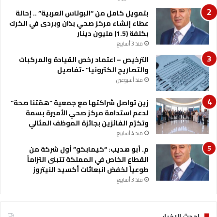
ن
بتمويل كامل من “البوتاس العربية” .. إحالة
عطاء إنشاء مركز صحي بذان وبردى في الكرك
بكلفة (1.5) مليون دينار
منذ 3 أسابيع
الترخيص – اعتماد رخص القيادة والمركبات
والتصاريح الكترونيا” -تفاصيل
منذ أسبوعين
زين تواصل شراكتها مع جمعية “همّتنا صحة”
لدعم استدامة مركز صحي الأميرة بسمة
وتكرّم الفائزين بجائزة الموظف المثالي
منذ 4 أسابيع
م. أبو هديب: “كيمابكو” أول شركة من
القطاع الخاص في المملكة تتبنى التزاماً
طوعياً لخفض انبعاثات أكسيد النيتروز
منذ 3 أسابيع
احدث الاخبار