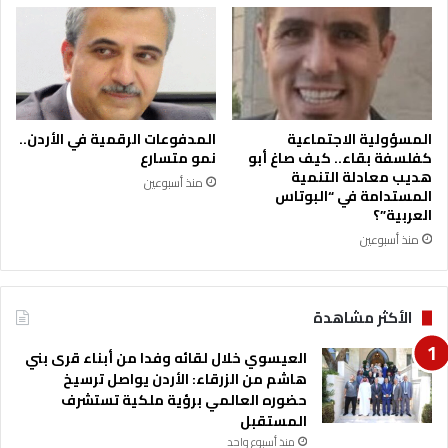
و
ا
ف
ل
ا
ك
ة
ر
ا
ي
ل
م
ن
(
المسؤولية الاجتماعية
المدفوعات الرقمية في الأردن..
ا
أ
كفلسفة بقاء.. كيف صاغ أبو
نمو متسارع
ئ
م
هديب معادلة التنمية
منذ أسبوعين
ب
م
المستدامة في “البوتاس
ا
العربية”؟
ح
ل
م
منذ أسبوعين
أ
د
س
)
ب
الأكثر مشاهدة
ق
ا
العيسوي خلال لقائه وفدا من أبناء قرى بني
ل
هاشم من الزرقاء: الأردن يواصل ترسيخ
ش
حضوره العالمي برؤية ملكية تستشرف
ه
المستقبل
و
ا
منذ أسبوع واحد