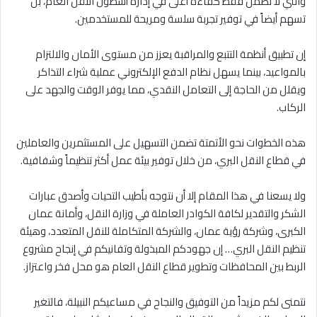
والتي لا تضمن فقط كفاءة أعلى في إدارة أسطول النقل العام، بل
تسهم أيضاً في توفير تجربة سلسة ومريحة للمستخدمين.
إن تطبيق أنظمة التتبع والمراقبة يعزز من مستوى الأمان والالتزام
بالمواعيد، بينما يسهل نظام الدفع الإلكتروني عملية شراء التذاكر
ويقلل من الحاجة إلى التعامل النقدي، مما يوفر الوقت والجهد على
الركاب.
هذه الخطوات نحو الأتمتة تضمن التسهيل على المستثمرين والعاملين
في قطاع النقل البري، من خلال توفير بيئة عمل أكثر تنظيماً وشفافية.
ولا يسعنا في هذا المقام إلا أن نتوجه بأطيب التحيات وأصدق عبارات
الشكر والتقدير لكافة الكوادر العاملة في وزارة النقل، وأمانة عمان
الكبرى، وشركة رؤية عمان، والشركة المتكاملة للنقل المتعدد، وهيئة
تنظيم النقل البري… إن جهودكم المبذولة وتفانيكم في إنجاح مشروع
الربط بين المحافظات وتطوير قطاع النقل العام هو محل فخر واعتزاز.
نتمنى لكم مزيداً من التوفيق والنجاح في مساعيكم النبيلة، فالتغير