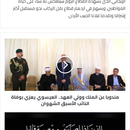
الإيجابي الذي يشهده القطاع اليوم سينعكس بلا شك على حياة
المواطنين، ويسهم في ازدهار قطاع نقل الركاب، نحو مستقبل أكثر
إشراقا وتقدما لبلدنا الحبيب الأردن
م
ن
د
و
ب
ا
ع
ن
ا
مندوبا عن الملك وولي العهد.. العيسوي يعزي بوفاة
ل
م
النائب الأسبق الشهوان
ل
ك
ا
و
ل
و
ع