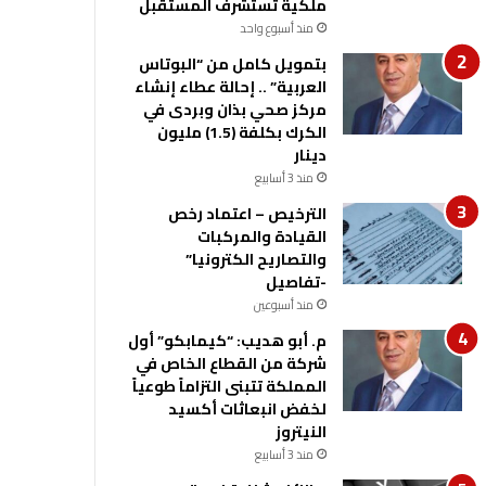
ملكية تستشرف المستقبل
منذ أسبوع واحد
بتمويل كامل من “البوتاس
العربية” .. إحالة عطاء إنشاء
مركز صحي بذان وبردى في
الكرك بكلفة (1.5) مليون
دينار
منذ 3 أسابيع
الترخيص – اعتماد رخص
القيادة والمركبات
والتصاريح الكترونيا”
-تفاصيل
منذ أسبوعين
م. أبو هديب: “كيمابكو” أول
شركة من القطاع الخاص في
المملكة تتبنى التزاماً طوعياً
لخفض انبعاثات أكسيد
النيتروز
منذ 3 أسابيع