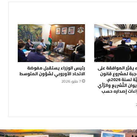
أ
ك
ا
د
ي
م
ي
ة
ا
ل
يقرِّر الموافقة على
رئيس الوزراء يستقبل مفوضة
أ
جبة لمشروع قانون
الاتحاد الأوروبي لشؤون المتوسط
ر
الإدارة المحليَّة لسنة 2026م،
د
7 مايو، 2026
ان التَّشريع والرَّأي
ن
جراءات إصداره حسب
ي
ة
ل
ل
إ
د
ا