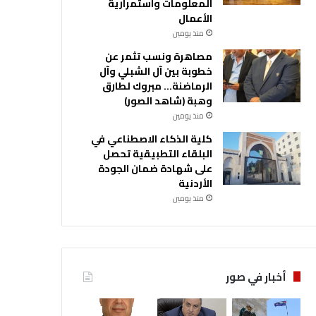
المعلومات واستمرارية
الأعمال
منذ يومين
مصاهرة ونسب تثمر عن
خطوبة بين آل الشبلي وآل
الرماضنة… مبروك لطارق
وهبة (شاهد الصور)
منذ يومين
كلية الذكاء الاصطناعي في
البلقاء التطبيقية تحصل
على شهادة ضمان الجودة
الأردنية
منذ يومين
أخبار في صور