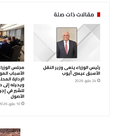
ب
ل
مقالات ذات صلة
م
ف
و
ض
ة
ا
ل
ا
رئيس الوزراء ينعى وزير النقل
مجلس الوزراء 
ت
الأسبق عيسى أيوب
الأسباب المو
ح
ا
24 مايو، 2026
ويحيله إلى ديو
د
للسَّير في إ
ا
الأصول
ل
10 مايو، 2026
أ
و
ر
و
ب