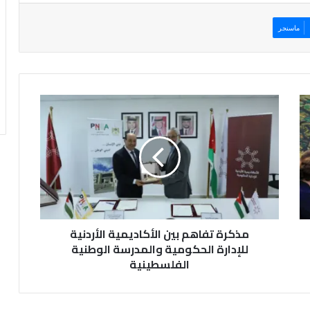
ماسنجر
م
ذ
ك
ر
ة
ت
ف
ا
ه
مذكرة تفاهم بين الأكاديمية الأردنية
م
ب
للإدارة الحكومية والمدرسة الوطنية
ي
الفلسطينية
ن
ا
ل