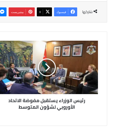
شاركها
فيسبوك
‫X
بينتيريست
ر
ئ
ي
س
ا
ل
و
ز
ر
رئيس الوزراء يستقبل مفوضة الاتحاد
ا
ء
الأوروبي لشؤون المتوسط
ي
س
ت
ق