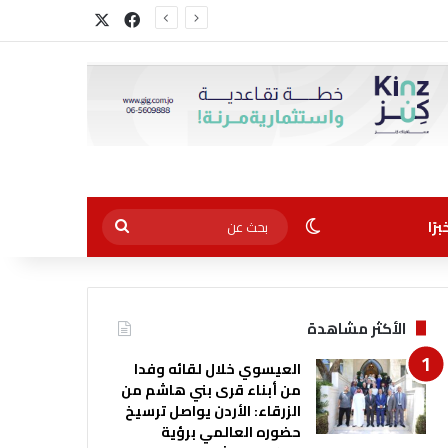
‫X
فيسبوك
الوضع المظلم
بحث
رًا
عن
الأكثر مشاهدة
العيسوي خلال لقائه وفدا
من أبناء قرى بني هاشم من
الزرقاء: الأردن يواصل ترسيخ
حضوره العالمي برؤية