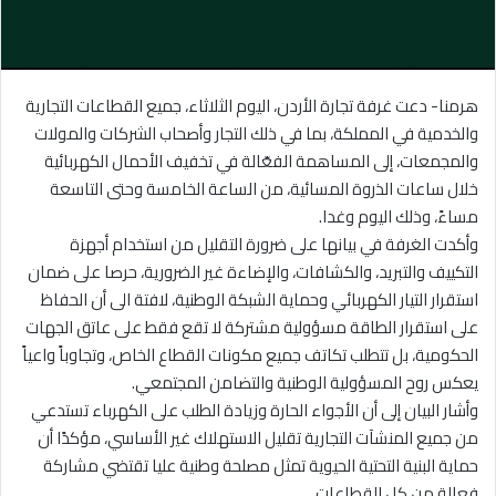
هرمنا- دعت غرفة تجارة الأردن، اليوم الثلاثاء، جميع القطاعات التجارية
والخدمية في المملكة، بما في ذلك التجار وأصحاب الشركات والمولات
والمجمعات، إلى المساهمة الفعّالة في تخفيف الأحمال الكهربائية
خلال ساعات الذروة المسائية، من الساعة الخامسة وحتى التاسعة
مساءً، وذلك اليوم وغدا.
وأكدت الغرفة في بيانها على ضرورة التقليل من استخدام أجهزة
التكييف والتبريد، والكشافات، والإضاءة غير الضرورية، حرصا على ضمان
استقرار التيار الكهربائي وحماية الشبكة الوطنية، لافتة الى أن الحفاظ
على استقرار الطاقة مسؤولية مشتركة لا تقع فقط على عاتق الجهات
الحكومية، بل تتطلب تكاتف جميع مكونات القطاع الخاص، وتجاوباً واعياً
يعكس روح المسؤولية الوطنية والتضامن المجتمعي.
وأشار البيان إلى أن الأجواء الحارة وزيادة الطلب على الكهرباء تستدعي
من جميع المنشآت التجارية تقليل الاستهلاك غير الأساسي، مؤكدًا أن
حماية البنية التحتية الحيوية تمثل مصلحة وطنية عليا تقتضي مشاركة
فعالة من كل القطاعات.