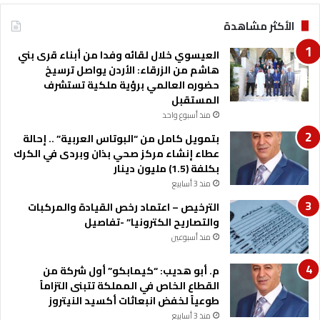
ا
الأكثر مشاهدة
ب
ا
العيسوي خلال لقائه وفدا من أبناء قرى بني
ت
هاشم من الزرقاء: الأردن يواصل ترسيخ
م
حضوره العالمي برؤية ملكية تستشرف
ا
المستقبل
ر
منذ أسبوع واحد
ك
ا
بتمويل كامل من “البوتاس العربية” .. إحالة
عطاء إنشاء مركز صحي بذان وبردى في الكرك
بكلفة (1.5) مليون دينار
منذ 3 أسابيع
الترخيص – اعتماد رخص القيادة والمركبات
والتصاريح الكترونيا” -تفاصيل
منذ أسبوعين
م. أبو هديب: “كيمابكو” أول شركة من
القطاع الخاص في المملكة تتبنى التزاماً
طوعياً لخفض انبعاثات أكسيد النيتروز
منذ 3 أسابيع