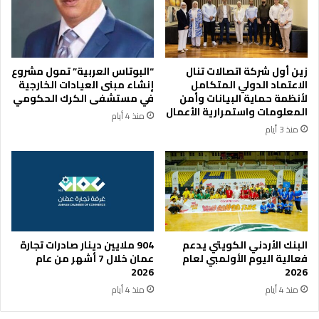
م
ا
ي
ل
ا
م
ه
ه
ا
ا
زين أول شركة اتصالات تنال
“البوتاس العربية” تمول مشروع
ب
ر
الاعتماد الدولي المتكامل
إنشاء مبنى العيادات الخارجية
ا
ا
لأنظمة حماية البيانات وأمن
في مستشفى الكرك الحكومي
ر
ت
المعلومات واستمرارية الأعمال
منذ 4 أيام
ط
ا
منذ 3 أيام
ب
ل
ق
ش
ة
خ
ف
ص
ح
ي
ل
ة
ف
ي
البنك الأردني الكويتي يدعم
904 ملايين دينار صادرات تجارة
م
فعالية اليوم الأولمبي لعام
عمان خلال 7 أشهر من عام
ر
2026
2026
ك
منذ 4 أيام
منذ 4 أيام
ز
ش