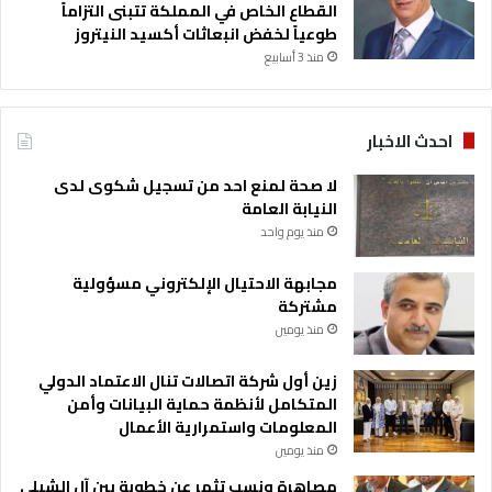
القطاع الخاص في المملكة تتبنى التزاماً
طوعياً لخفض انبعاثات أكسيد النيتروز
منذ 3 أسابيع
احدث الاخبار
لا صحة لمنع احد من تسجيل شكوى لدى
النيابة العامة
منذ يوم واحد
مجابهة الاحتيال الإلكتروني مسؤولية
مشتركة
منذ يومين
زين أول شركة اتصالات تنال الاعتماد الدولي
المتكامل لأنظمة حماية البيانات وأمن
المعلومات واستمرارية الأعمال
منذ يومين
مصاهرة ونسب تثمر عن خطوبة بين آل الشبلي