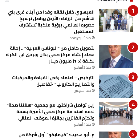
العيسوي خلال لقائه وفدا من أبناء قرى بني
هاشم من الزرقاء: الأردن يواصل ترسيخ
حضوره العالمي برؤية ملكية تستشرف
المستقبل
منذ أسبوع واحد
بتمويل كامل من “البوتاس العربية” .. إحالة
عطاء إنشاء مركز صحي بذان وبردى في الكرك
بكلفة (1.5) مليون دينار
منذ 3 أسابيع
الترخيص – اعتماد رخص القيادة والمركبات
والتصاريح الكترونيا” -تفاصيل
منذ أسبوعين
زين تواصل شراكتها مع جمعية “همّتنا صحة”
لدعم استدامة مركز صحي الأميرة بسمة
وتكرّم الفائزين بجائزة الموظف المثالي
منذ 4 أسابيع
م. أبو هديب: “كيمابكو” أول شركة من