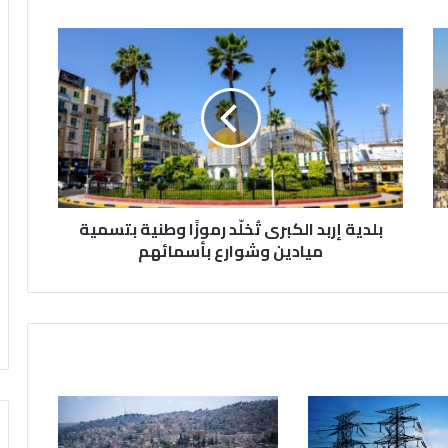
ب
ل
د
ي
ة
إ
ر
ب
د
بلدية إربد الكبرى تُخلّد رموزًا وطنية بتسمية
ا
ل
ميادين وشوارع بأسمائهم
ك
ب
ر
ى
تُ
خ
لّ
د
ر