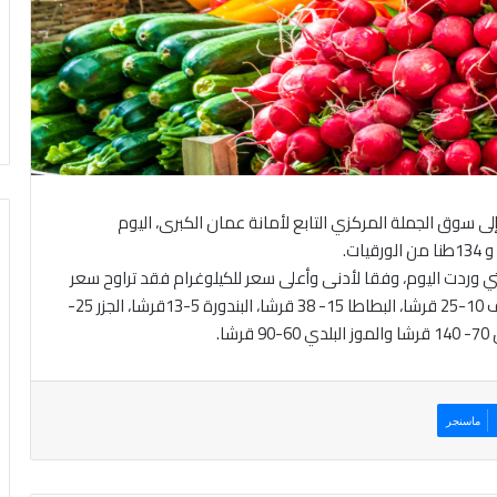
لى سوق الجملة المركزي التابع لأمانة عمان الكبرى، اليوم
 وردت اليوم، وفقا لأدنى وأعلى سعر للكيلوغرام فقد تراوح سعر
الباذنجان الأسود العجمي بين 10-25 قرشا، البصل الناشف 10-25 قرشا، البطاطا 15- 38 قرشا، البندورة 5-13قرشا، الجزر 25-
ماسنجر