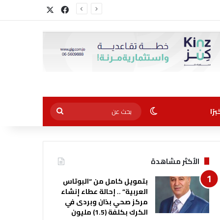
‫X
فيسبوك
الوضع المظلم
بحث
رًا
عن
الأكثر مشاهدة
بتمويل كامل من “البوتاس
العربية” .. إحالة عطاء إنشاء
مركز صحي بذان وبردى في
الكرك بكلفة (1.5) مليون