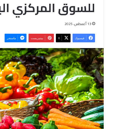
للسوق المركزي ال
13 أغسطس، 2025
فيسبوك
‫X
بينتيريست
ماسنجر