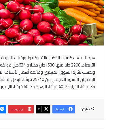
هرمنا- بلغت كميات الخضار والفواكه والورقيات الواردة إ
الأربعاء، 2298 طنا منها 1530طن خضار و 634طن فواكه و 134طنا من الورقيات.
وبحسب نشرة السوق المركزي وقائمة أسعار الأصناف التي
35 قرشا، الخيار 25-40 قرشا، الزهرة 35-60 قرشا، الليمون 70- 140 قرشا والموز البلدي 60-90 قرشا.
شاركها
فيسبوك
‫X
بينتيريست