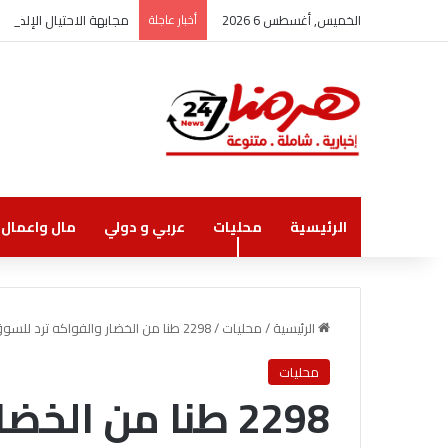
الخميس, أغسطس 6 2026
أخبار عاجلة
مجابهة الاحتيال الإلكت
الرئيسية
محليات
عربي و دولي
مال واعمال
الرئيسية
/
محليات
/
2298 طنا من الخضار والفواكه ترد للسوق المركزي اليوم
محليات
2298 طنا من الخ