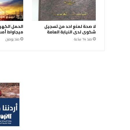
ا
ل
ج
م
لا صحة لمنع احد من تسجيل
ع
شكوى لدى النيابة العامة
ميجاواط أمس 
ة
منذ 14 ساعة
منذ يومين
و
ا
ن
ح
س
ا
ر
ه
ا
ا
ل
س
ب
ت