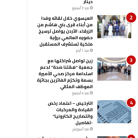
دينار
منذ 3 أسابيع
العيسوي خلال لقائه وفدا
من أبناء قرى بني هاشم من
الزرقاء: الأردن يواصل ترسيخ
حضوره العالمي برؤية
ملكية تستشرف المستقبل
منذ 7 أيام
زين تواصل شراكتها مع
جمعية “همّتنا صحة” لدعم
استدامة مركز صحي الأميرة
بسمة وتكرّم الفائزين بجائزة
الموظف المثالي
منذ 4 أسابيع
الترخيص – اعتماد رخص
القيادة والمركبات
والتصاريح الكترونيا”
-تفاصيل
منذ أسبوعين