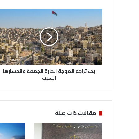
ب
د
ء
ت
ر
ا
ج
ع
ا
بدء تراجع الموجة الحارة الجمعة وانحسارها
ل
م
السبت
و
ج
ة
ا
ل
مقالات ذات صلة
ح
ا
ر
ة