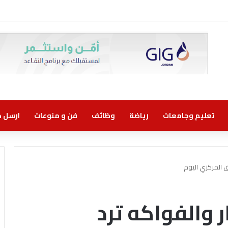
روني مسؤولية مشتركة
تعليم وجامعات
رياضة
وظائف
فن و منوعات
ارسل خب
ضار والفواكه ترد