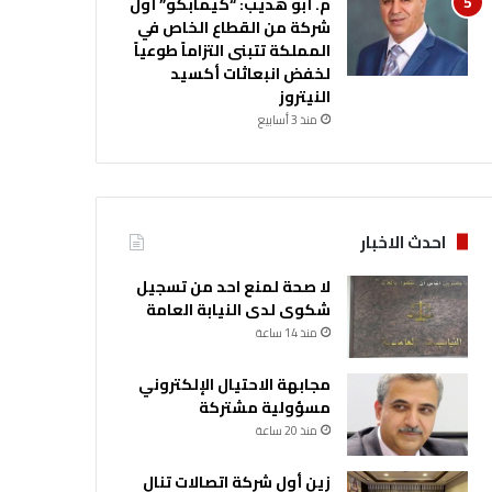
م. أبو هديب: “كيمابكو” أول
شركة من القطاع الخاص في
المملكة تتبنى التزاماً طوعياً
لخفض انبعاثات أكسيد
النيتروز
منذ 3 أسابيع
احدث الاخبار
لا صحة لمنع احد من تسجيل
شكوى لدى النيابة العامة
منذ 14 ساعة
مجابهة الاحتيال الإلكتروني
مسؤولية مشتركة
منذ 20 ساعة
زين أول شركة اتصالات تنال