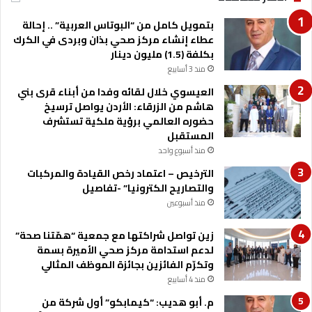
ن
بتمويل كامل من “البوتاس العربية” .. إحالة
ذ
عطاء إنشاء مركز صحي بذان وبردى في الكرك
ب
بكلفة (1.5) مليون دينار
د
منذ 3 أسابيع
ا
ي
العيسوي خلال لقائه وفدا من أبناء قرى بني
ة
هاشم من الزرقاء: الأردن يواصل ترسيخ
ا
حضوره العالمي برؤية ملكية تستشرف
ل
المستقبل
ع
منذ أسبوع واحد
ا
الترخيص – اعتماد رخص القيادة والمركبات
م
والتصاريح الكترونيا” -تفاصيل
منذ أسبوعين
زين تواصل شراكتها مع جمعية “همّتنا صحة”
لدعم استدامة مركز صحي الأميرة بسمة
وتكرّم الفائزين بجائزة الموظف المثالي
منذ 4 أسابيع
م. أبو هديب: “كيمابكو” أول شركة من