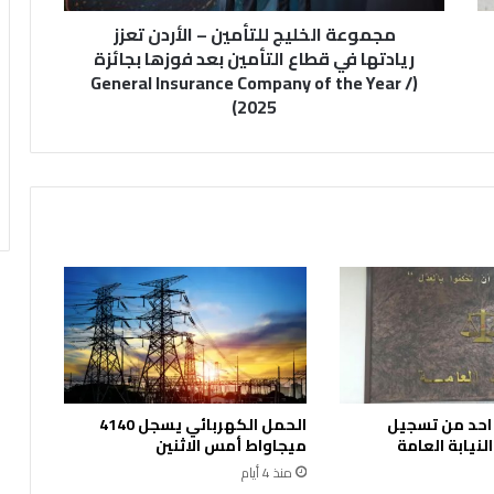
خ
مجموعة الخليج للتأمين – الأردن تعزز
ل
ي
ريادتها في قطاع التأمين بعد فوزها بجائزة
ج
(General Insurance Company of the Year /
ل
2025)
ل
ت
أ
م
ي
ن
–
ا
ل
أ
ر
د
ن
 احد من تسجيل
الحمل الكهربائي يسجل 4140
ت
نيابة العامة
ميجاواط أمس الاثنين
ع
ز
منذ 4 أيام