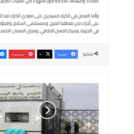
المحدد واستئناف الخدمة فور الانتهاء من عمليات التركيب
وأما الفصل في الكرك فسيجري على مغذي الكرك ابتداءً من
على أجزاء من منطقة المرج، ومستشفى السلام، والمؤسسة 
في الحوية، ومركز الحسن الثقافي، ومبنى الضمان الاجتما
شاركها
فيسبوك
‫X
بينتيريست
ا
ل
ا
ح
ت
ل
ا
ل