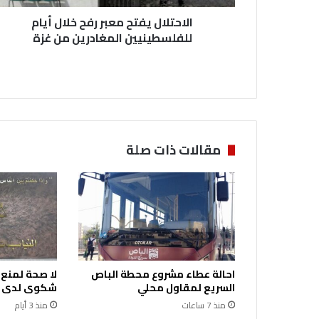
ي
الاحتلال يفتح معبر رفح خلال أيام
ف
ت
للفلسطينيين المغادرين من غزة
ح
م
ع
ب
ر
ر
ف
مقالات ذات صلة
ح
خ
ل
ا
ل
أ
ي
ا
احالة عطاء مشروع محطة الباص
لا صحة لمنع
م
السريع لمقاول محلي
شكوى لدى ال
ل
ل
منذ 7 ساعات
منذ 3 أيام