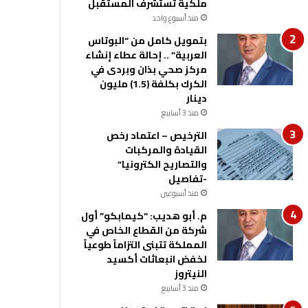
ملكية تستشرف المستقبل
منذ أسبوع واحد
بتمويل كامل من “البوتاس
العربية” .. إحالة عطاء إنشاء
مركز صحي بذان وبردى في
الكرك بكلفة (1.5) مليون
دينار
منذ 3 أسابيع
الترخيص – اعتماد رخص
القيادة والمركبات
والتصاريح الكترونيا”
-تفاصيل
منذ أسبوعين
م. أبو هديب: “كيمابكو” أول
شركة من القطاع الخاص في
المملكة تتبنى التزاماً طوعياً
لخفض انبعاثات أكسيد
النيتروز
منذ 3 أسابيع