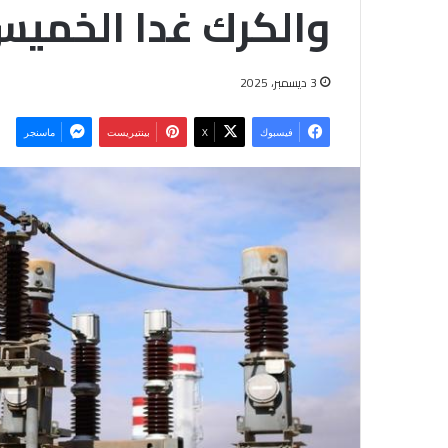
والكرك غدا الخمي
3 ديسمبر، 2025
فيسبوك
‫X
بينتيريست
ماسنجر