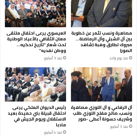
ق
ا
ا
ل
ل
ع
م
ه
ح
د
مصاهرة ونسب تثمر عن خطوبة
العيسوي يرعى احتفال ملتقى
ل
.
بين آل الشبلي وآل الرماضنة…
معان الثقافي بالأعياد الوطنية
ي
.
مبروك لطارق وهبة (شاهد
تحت شعار “تاريخ نحكيه…
ة
ا
الصور)
ووطن نفديه”
ل
منذ يوم واحد
منذ 3 أسابيع
ع
ي
س
و
ي
ي
ع
ز
آل الرفاعي و آل اللوزي مصاهرة
رئيس الديوان الملكي يرعى
ي
ونسب، صالح مفلح اللوزي طلب
احتفال قبيلة بني حميدة بعيد
ب
وشريف حسونة أعطى -صور
الاستقلال ويوم الجيش في
مادبا
و
منذ 3 أسابيع
ف
منذ 4 أسابيع