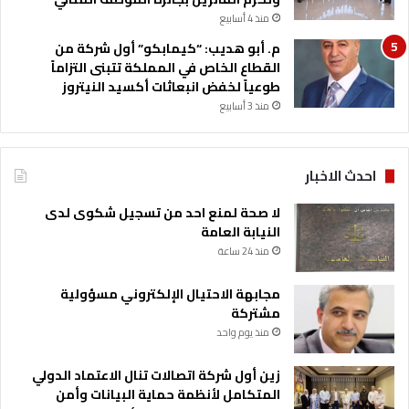
ن
منذ 4 أسابيع
م. أبو هديب: “كيمابكو” أول شركة من
القطاع الخاص في المملكة تتبنى التزاماً
طوعياً لخفض انبعاثات أكسيد النيتروز
منذ 3 أسابيع
احدث الاخبار
لا صحة لمنع احد من تسجيل شكوى لدى
النيابة العامة
منذ 24 ساعة
مجابهة الاحتيال الإلكتروني مسؤولية
مشتركة
منذ يوم واحد
زين أول شركة اتصالات تنال الاعتماد الدولي
المتكامل لأنظمة حماية البيانات وأمن