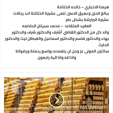
هرمنا الاخباري – خالده الختاتنة
ببالغ الحزن وعميق الاسى تنعى عشيرة الختاتنة احد رجالات
عشيرة البرارشة بشكل عام
العقيد المتقاعد – محمد سبيتان الحلالمه
والد كل من الدكتور القاضي أشرف والدكتور شرف والدكتور
بهاء والدكتور قاسم والدكتور اسماعيل والقبطان ليث والدكتور
الحارث
سائلين المولى عز وجل ان يتغمده بواسع رحمتة ورضوانة
وانا لله وانا الية راجعون
8
8
.
7
د
ي
ن