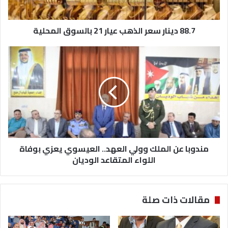
ا
ر
88.7 دينار سعر الذهب عيار 21 بالسوق المحلية
س
ع
ر
م
ا
ن
ل
د
ذ
و
ه
ب
ب
ا
ع
ع
ي
ن
ا
ا
ر
مندوبا عن الملك وولي العهد.. العيسوي يعزي بوفاة
ل
2
م
اللواء المتقاعد الوديان
1
ل
ب
ك
ا
و
مقالات ذات صلة
ل
و
س
ل
و
ي