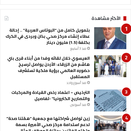
ا
ة
ا
الأكثر مشاهدة
ل
ل
بتمويل كامل من “البوتاس العربية” .. إحالة
و
عطاء إنشاء مركز صحي بذان وبردى في الكرك
ا
بكلفة (1.5) مليون دينار
ء
منذ 3 أسابيع
ا
ل
العيسوي خلال لقائه وفدا من أبناء قرى بني
م
هاشم من الزرقاء: الأردن يواصل ترسيخ
ت
حضوره العالمي برؤية ملكية تستشرف
ق
المستقبل
ا
منذ أسبوع واحد
ع
الترخيص – اعتماد رخص القيادة والمركبات
د
والتصاريح الكترونيا” -تفاصيل
ا
ل
منذ أسبوعين
و
د
زين تواصل شراكتها مع جمعية “همّتنا صحة”
ي
لدعم استدامة مركز صحي الأميرة بسمة
ا
وتكرّم الفائزين بجائزة الموظف المثالي