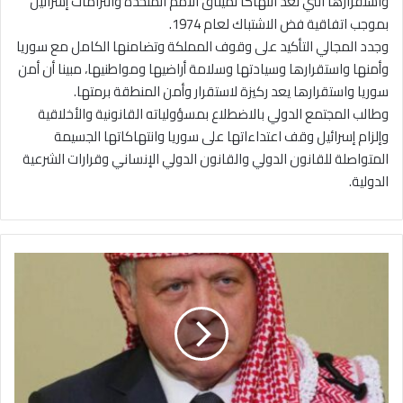
واستقرارها التي تعد انتهاكا لميثاق الأمم المتحدة والتزامات إسرائيل
بموجب اتفاقية فض الاشتباك لعام 1974.
وجدد المجالي التأكيد على وقوف المملكة وتضامنها الكامل مع سوريا
وأمنها واستقرارها وسيادتها وسلامة أراضيها ومواطنيها، مبينا أن أمن
سوريا واستقرارها يعد ركيزة لاستقرار وأمن المنطقة برمتها.
وطالب المجتمع الدولي بالاضطلاع بمسؤولياته القانونية والأخلاقية
وإلزام إسرائيل وقف اعتداءاتها على سوريا وانتهاكاتها الجسيمة
المتواصلة للقانون الدولي والقانون الدولي الإنساني وقرارات الشرعية
الدولية.
ا
ل
م
ل
ك
ل
أ
م