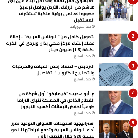
العيسوي خلال لقائه وفدا من أبناء قرى بني
ا
هاشم من الزرقاء: الأردن يواصل ترسيخ
م
حضوره العالمي برؤية ملكية تستشرف
ع
المستقبل
ة
منذ أسبوع واحد
ا
بتمويل كامل من “البوتاس العربية” .. إحالة
ل
عطاء إنشاء مركز صحي بذان وبردى في الكرك
أ
بكلفة (1.5) مليون دينار
ر
منذ 3 أسابيع
د
ن
الترخيص – اعتماد رخص القيادة والمركبات
ي
والتصاريح الكترونيا” -تفاصيل
ة
منذ 3 أسابيع
م. أبو هديب: “كيمابكو” أول شركة من
القطاع الخاص في المملكة تتبنى التزاماً
طوعياً لخفض انبعاثات أكسيد النيتروز
منذ 3 أسابيع
استراتيجية استهداف الأسواق النوعية تعزز
أداء البوتاس العربية وتدفع ايراداتها للنمو
بنسبة 28% خلال النصف الأول