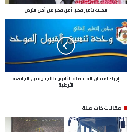
ي
الملك لأمير قطر: أمن قطر من أمن الأردن
ر
ق
ط
إ
ر
ج
:
ر
أ
ا
م
ء
ن
ا
ق
م
ط
ت
ر
ح
م
إجراء امتحان المفاضلة للثانوية الأجنبية في الجامعة
ا
ن
ن
الأردنية
أ
ا
م
ل
ن
م
مقالات ذات صلة
ا
ف
ل
ا
أ
ض
ر
ل