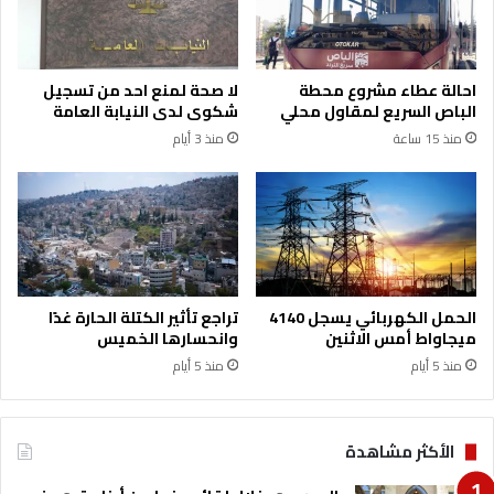
د
ة
ن
ل
ل
ث
احالة عطاء مشروع محطة
لا صحة لمنع احد من تسجيل
ا
الباص السريع لمقاول محلي
شكوى لدى النيابة العامة
ن
منذ 15 ساعة
منذ 3 أيام
و
ي
ة
ا
ل
أ
ج
ن
الحمل الكهربائي يسجل 4140
تراجع تأثير الكتلة الحارة غدًا
ب
ميجاواط أمس الاثنين
وانحسارها الخميس
ي
منذ 5 أيام
منذ 5 أيام
ة
ف
ي
ا
الأكثر مشاهدة
ل
ج