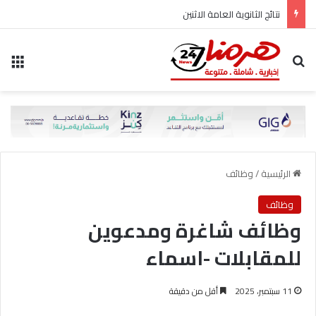
نتائج الثانوية العامة الاثنين
بحث عن
الق
الرئيسية
/
وظائف
وظائف
وظائف شاغرة ومدعوين
للمقابلات -اسماء
11 سبتمبر، 2025
أقل من دقيقة