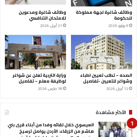
ا
ل
وظائف شاغرة لجهة مملوكة
وظائف شاغرة ومدعوين
ع
للحكومة
للامتحان التنافسي
ا
9 يوليو، 2026
21 أبريل، 2026
م
ة
ل
ل
ق
و
ا
ت
الصحه – تطلب تعيين اطباء
وزارة التربية تعلن عن شواغر
ا
وشواغر للتعيين -تفاصيل
لوظيفة معلم – تفاصيل
ل
12 أبريل، 2026
18 مارس، 2026
م
س
ل
ح
الأكثر مشاهدة
ة
ا
العيسوي خلال لقائه وفدا من أبناء قرى بني
ل
هاشم من الزرقاء: الأردن يواصل ترسيخ
ا