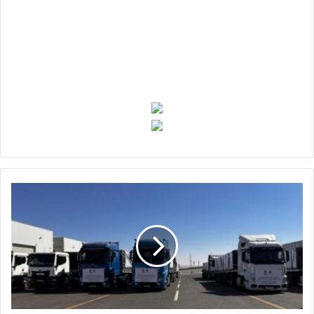
ا
ل
ا
ر
د
ن
ي
ر
س