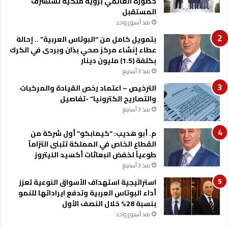
حضوره العالمي برؤية ملكية تستشرف
ر
المستقبل
د
منذ أسبوع واحد
ن
بتمويل كامل من “البوتاس العربية” .. إحالة
ي
عطاء إنشاء مركز صحي بذان وبردى في الكرك
ة
بكلفة (1.5) مليون دينار
منذ 3 أسابيع
الترخيص – اعتماد رخص القيادة والمركبات
والتصاريح الكترونيا” -تفاصيل
منذ 3 أسابيع
م. أبو هديب: “كيمابكو” أول شركة من
القطاع الخاص في المملكة تتبنى التزاماً
طوعياً لخفض انبعاثات أكسيد النيتروز
منذ 3 أسابيع
استراتيجية استهداف الأسواق النوعية تعزز
أداء البوتاس العربية وتدفع ايراداتها للنمو
بنسبة 28% خلال النصف الأول
منذ أسبوع واحد