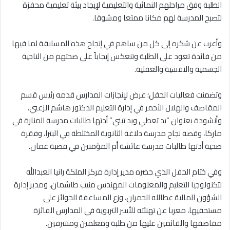
الطلبة وفق مراحلهم النمائية والتعليمية لإيجاد بيئة تعليمية محفزة
لتصبح المدرسة لهم مكانا ممتعا ومشوقا.
وأعرب عن شكره إلى كل من ساهم في إنجاح هذه المسابقة لما فيها
من فائدة تعود على الطلبة وتنعكس إيجاباً على صحتهم من الناحية
الجسمية والنفسية والعقلية.
وتضمنت فعاليات الحفل؛ عرض لإنجازات المدارس قدمه رئيس قسم
المقاصف والهلال الأحمر في إدارة التعليم الدكتور هاشم الزعبي،
وأنشودة بعنوان “يد تعطي ويد تبني” أدتها طالبات مدرسة المنارة في
ماركا، وقصة نجاح مدرسة دلاغة الثانوية المختلطة في البترا، وفقرة
صحية أدتها طالبات مدرسة عائشة أم المؤمنين في قصبة عمان.
وفي ختام الحفل الذي حضره مدير إدارة مركز الملكة رانيا العبدالله
لتكنولوجيا التعليم والمعلومات المهندس منيب طاشمان، ومدير إدارة
الشؤون المالية عطالله الحمران، وزع المساعفة الجوائز على
مستحقيها، معربا عن تهنئته للأسر التربوية في المدارس الفائزة
مقاصفها والقائمين عليها من طلبة ومعلمين ومشرفين.