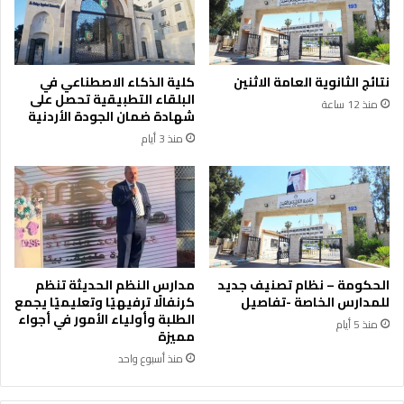
ا
ي
ن
ر
ط
ح
ل
ا
نتائج الثانوية العامة الاثنين
كلية الذكاء الاصطناعي في
ا
ب
البلقاء التطبيقية تحصل على
منذ 12 ساعة
ق
ا
شهادة ضمان الجودة الأردنية
ة
ل
منذ 3 أيام
ج
ط
د
ب
ي
ي
د
ع
ة
ة
ل
"
ع
ف
ل
ي
الحكومة – نظام تصنيف جديد
مدارس النظم الحديثة تنظم
ا
ب
للمدارس الخاصة -تفاصيل
كرنفالًا ترفيهيًا وتعليميًا يجمع
ق
ي
الطلبة وأولياء الأمور في أجواء
منذ 5 أيام
ا
مميزة
ر
ت
ي
منذ أسبوع واحد
ا
ن
ل