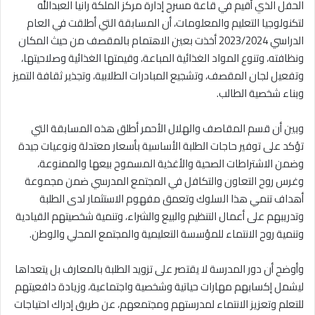
الحفل الذي أقيم في قاعة مسرح إدارة مركز الملكة رانيا العبدالله
لتكنولوجيا التعليم والمعلومات، أن المسابقة التي أطلقت في العام
الدراسي 2023/2024 أخذت بعين الاهتمام بالمقصف من حيث المكان
ونظافته، وتنوع المواد الغذائية المباعة، وقيمتها الغذائية وصلاحيتها،
وتفعيل لجان المقصف، وتشجيع المبادرات الطلابية، وتجذير ثقافة التميز
وبناء شخصية الطالب.
وبين أن قسم المقاصف والهلال الأحمر أطلق هذه المسابقة التي
تؤكد على توفير حاجات الطلبة الأساسية بأسعار معتدلة ونوعيات جيدة
وضمن الاشتراطات الصحية والأغذية المسموح بيعها والممنوعة،
وغرس روح التعاون والتكافل في المجتمع المدرسي ضمن مجموعة
أهداف تنمي هذا السلوك وتعمق مفهوم الاستثمار لدى الطلبة
وتدريبهم على أعمال التنظيم والبيع والشراء، وتنمية شخصيتهم القيادية
وتنمية روح الانتماء للمؤسسة التعليمية والمجتمع المحلي والوطن.
وأوضح أن دور المدرسة لا يقتصر على تزويد الطلبة بالمعارف بل يتعداها
ليشمل إكسابهم مهارات حياتية وشخصية واجتماعية، وزيادة دافعيتهم
للتعلم وتعزيز الانتماء لمدرستهم ومجتمعهم، عن طريق إدراك احتياجات