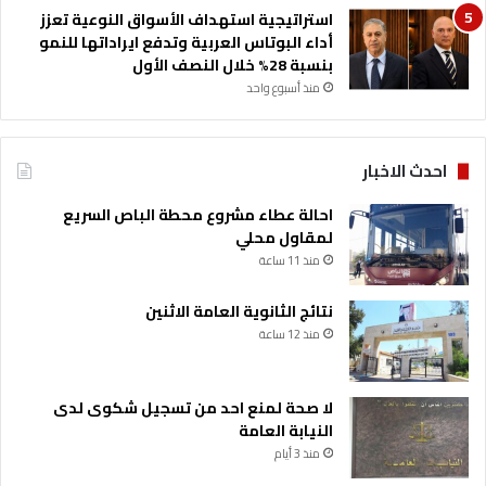
استراتيجية استهداف الأسواق النوعية تعزز
أداء البوتاس العربية وتدفع ايراداتها للنمو
بنسبة 28% خلال النصف الأول
منذ أسبوع واحد
احدث الاخبار
احالة عطاء مشروع محطة الباص السريع
لمقاول محلي
منذ 11 ساعة
نتائج الثانوية العامة الاثنين
منذ 12 ساعة
لا صحة لمنع احد من تسجيل شكوى لدى
النيابة العامة
منذ 3 أيام