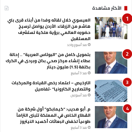
ب
الأكثر مشاهدة
ل
د
العيسوي خلال لقائه وفدا من أبناء قرى بني
ي
هاشم من الزرقاء: الأردن يواصل ترسيخ
ن
حضوره العالمي برؤية ملكية تستشرف
ا
المستقبل
ل
ا
منذ أسبوع واحد
ق
بتمويل كامل من “البوتاس العربية” .. إحالة
ت
عطاء إنشاء مركز صحي بذان وبردى في الكرك
ص
بكلفة (1.5) مليون دينار
ا
منذ 3 أسابيع
د
ي
الترخيص – اعتماد رخص القيادة والمركبات
ة
والتصاريح الكترونيا” -تفاصيل
منذ أسبوعين
م. أبو هديب: “كيمابكو” أول شركة من
القطاع الخاص في المملكة تتبنى التزاماً
طوعياً لخفض انبعاثات أكسيد النيتروز
منذ 3 أسابيع