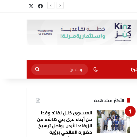
‫X
فيسبوك
الوضع المظلم
بحث
رًا
عن
الأكثر مشاهدة
العيسوي خلال لقائه وفدا
من أبناء قرى بني هاشم من
الزرقاء: الأردن يواصل ترسيخ
حضوره العالمي برؤية