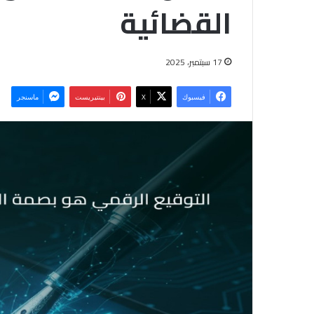
القضائية
17 سبتمبر، 2025
فيسبوك
‫X
بينتيريست
ماسنجر