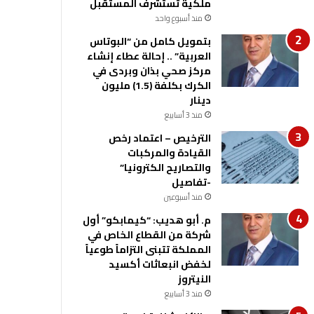
ملكية تستشرف المستقبل
منذ أسبوع واحد
بتمويل كامل من “البوتاس
العربية” .. إحالة عطاء إنشاء
مركز صحي بذان وبردى في
الكرك بكلفة (1.5) مليون
دينار
منذ 3 أسابيع
الترخيص – اعتماد رخص
القيادة والمركبات
والتصاريح الكترونيا”
-تفاصيل
منذ أسبوعين
م. أبو هديب: “كيمابكو” أول
شركة من القطاع الخاص في
المملكة تتبنى التزاماً طوعياً
لخفض انبعاثات أكسيد
النيتروز
منذ 3 أسابيع