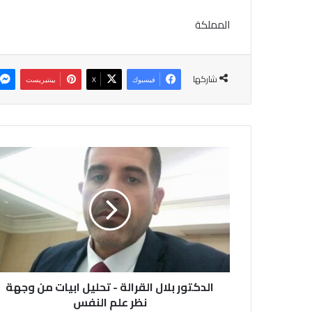
المملكة
شاركها
فيسبوك
‫X
بينتيريست
ا
ل
د
ك
ت
و
ر
ب
ل
الدكتور بلال القرالة - تحليل ابيات من وجهة
ا
ل
نظر علم النفس