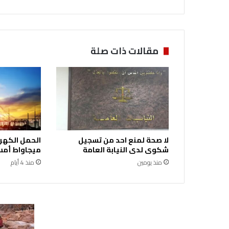
ا
ل
ق
ر
ا
مقالات ذات صلة
ل
ة
-
ت
ح
ل
ي
ل
لا صحة لمنع احد من تسجيل
ا
شكوى لدى النيابة العامة
ميجاواط أمس 
ب
منذ يومين
منذ 4 أيام
ي
ا
ت
م
ن
و
ج