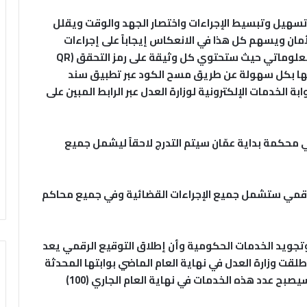
سهيل وتبسيط الإجراءات واختصار الجهد والوقت ويقلل
مان ويسهم كل هذا في الانعكاس إيجاباً على إجراءات
التقاضي، وضمن أعلى درجات الموثوقية والأمن المعلوماتي حيث ستحتوي كل وثيقة على رمز التحقق (QR
ق منها بكل سهولة عن طريق مسح الكود عبر تطبيق سند
 الخدمات الإلكترونية لوزارة العدل عبر الرابط المبين على
في محكمة بداية عمّان سيتم التدرج لاحقاً ليشمل جميع
الرقمي ستشمل جميع الإجراءات القضائية وفي جميع محاكم
وتجويد الخدمات الحكومية وأن إطلاق التوقيع الرقمي يعد
طلقت وزارة العدل في نهاية العام الماضي بوابتها المحدثة
للخدمات الإلكترونية بواقع (57) خدمة إلكترونية وسيصبح عدد هذه الخدمات في نهاية العام الجاري (100)