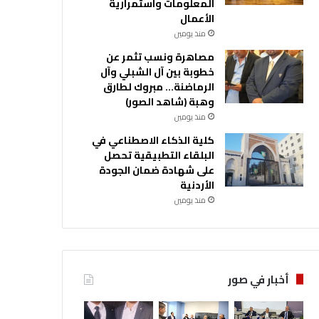
المعلومات واستمرارية
الأعمال
منذ يومين
مصاهرة ونسب تثمر عن
خطوبة بين آل الشبلي وآل
الرماضنة… مبروك لطارق
وهبة (شاهد الصور)
منذ يومين
كلية الذكاء الاصطناعي في
البلقاء التطبيقية تحصل
على شهادة ضمان الجودة
الأردنية
منذ يومين
أخبار في صور