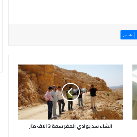
ماسنجر
ا
ن
ش
ا
ء
س
د
ب
و
انشاء سد بوادي المقر سعة 3 الاف متر
ا
د