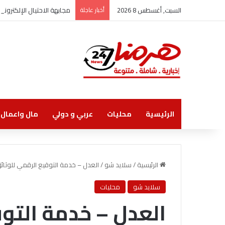
السبت, أغسطس 8 2026
أخبار عاجلة
مجابهة الاحتيال الإلكترو
الرئيسية
محليات
عربي و دولي
مال واعمال
الرئيسية
/
سلايد شو
/
العدل – خدمة التوقيع الرقمي للوثائق
سلايد شو
محليات
العدل – خدمة التو