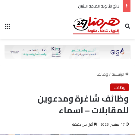
نتائج الثانوية العامة الاثنين
بحث عن
الق
الرئيسية
/
وظائف
وظائف
وظائف شاغرة ومدعوين
للمقابلات – اسماء
17 سبتمبر، 2025
أقل من دقيقة