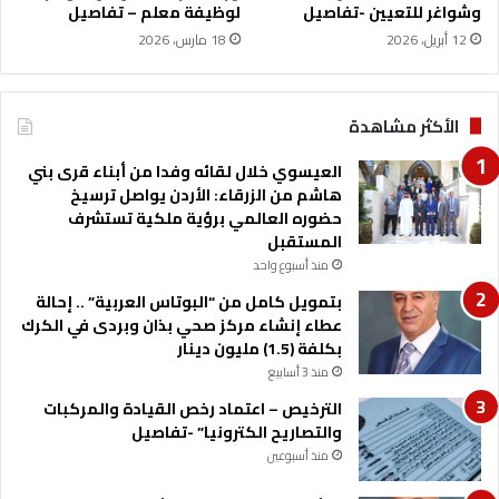
ر
وشواغر للتعيين -تفاصيل
لوظيفة معلم – تفاصيل
ي
12 أبريل، 2026
18 مارس، 2026
ة
ت
ب
ح
الأكثر مشاهدة
ث
ا
العيسوي خلال لقائه وفدا من أبناء قرى بني
ن
هاشم من الزرقاء: الأردن يواصل ترسيخ
ت
حضوره العالمي برؤية ملكية تستشرف
ح
المستقبل
د
منذ أسبوع واحد
ي
بتمويل كامل من “البوتاس العربية” .. إحالة
ا
عطاء إنشاء مركز صحي بذان وبردى في الكرك
ت
بكلفة (1.5) مليون دينار
ا
منذ 3 أسابيع
ل
ق
الترخيص – اعتماد رخص القيادة والمركبات
ط
والتصاريح الكترونيا” -تفاصيل
ا
منذ أسبوعين
ع
ا