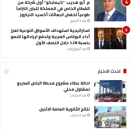
م. أبو هديب: “كيمابكو” أول شركة من
ل
القطاع الخاص في المملكة تتبنى التزاماً
ع
طوعياً لخفض انبعاثات أكسيد النيتروز
ق
منذ 3 أسابيع
ا
ر
استراتيجية استهداف الأسواق النوعية تعزز
ي
أداء البوتاس العربية وتدفع ايراداتها للنمو
بنسبة 28% خلال النصف الأول
منذ أسبوع واحد
احدث الاخبار
احالة عطاء مشروع محطة الباص السريع
لمقاول محلي
منذ 8 ساعات
نتائج الثانوية العامة الاثنين
منذ 9 ساعات