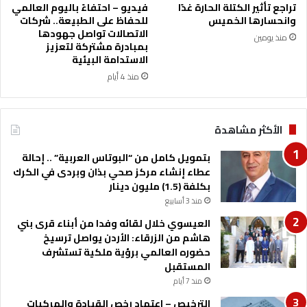
ب
تراجع تأثير الكتلة الحارة غدًا
فيديو – احتفاءً باليوم العالمي
0
د
وانحسارها الخميس
للحفاظ على الطبيعة.. شركات
2
ا
الاتصالات تواصل جهودها
منذ يومين
6
ع
بمبادرة مشتركة لتعزيز
"
ف
الاستدامة البيئية
ب
ي
منذ 4 أيام
ا
م
ل
د
ت
ر
الأكثر مشاهدة
ع
س
ا
ة
بتمويل كامل من “البوتاس العربية” .. إحالة
و
ح
عطاء إنشاء مركز صحي بذان وبردى في الكرك
ن
ب
بكلفة (1.5) مليون دينار
م
ر
ع
منذ 3 أسابيع
ا
أ
ص
العيسوي خلال لقائه وفدا من أبناء قرى بني
س
ا
هاشم من الزرقاء: الأردن يواصل ترسيخ
ط
ل
حضوره العالمي برؤية ملكية تستشرف
و
ث
المستقبل
ر
ا
منذ 7 أيام
ة
ن
ك
الترخيص – اعتماد رخص القيادة والمركبات
و