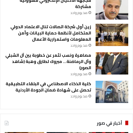
مجابهة الاحتيال الإلكتروني مسؤولية
ي
مشتركة
و
منذ يوم واحد
ل
ا
زين أول شركة اتصالات تنال الاعتماد الدولي
ل
المتكامل لأنظمة حماية البيانات وأمن
د
المعلومات واستمرارية الأعمال
ع
م
منذ يوم واحد
ا
مصاهرة ونسب تثمر عن خطوبة بين آل الشبلي
ل
وآل الرماضنة… مبروك لطارق وهبة (شاهد
م
الصور)
و
منذ يوم واحد
ا
ه
كلية الذكاء الاصطناعي في البلقاء التطبيقية
ب
تحصل على شهادة ضمان الجودة الأردنية
ا
منذ يوم واحد
ل
ك
ر
و
أخبار في صور
ي
ة