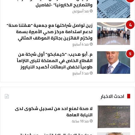
ر
والتصاريح الكترونيا” -تفاصيل
ي
ة
ة
منذ أسبوعين
ا
ل
ل
ل
زين تواصل شراكتها مع جمعية “همّتنا صحة”
ق
ب
لدعم استدامة مركز صحي الأميرة بسمة
د
ن
وتكرّم الفائزين بجائزة الموظف المثالي
م
ا
منذ 4 أسابيع
ا
ت
م. أبو هديب: “كيمابكو” أول شركة من
ل
القطاع الخاص في المملكة تتبنى التزاماً
أ
طوعياً لخفض انبعاثات أكسيد النيتروز
ر
ج
منذ 3 أسابيع
ن
ت
ي
احدث الاخبار
ن
ي
لا صحة لمنع احد من تسجيل شكوى لدى
ة
النيابة العامة
س
منذ 18 ساعة
ا
ف