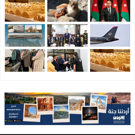
ا
ل
ش
ا
ب
ة