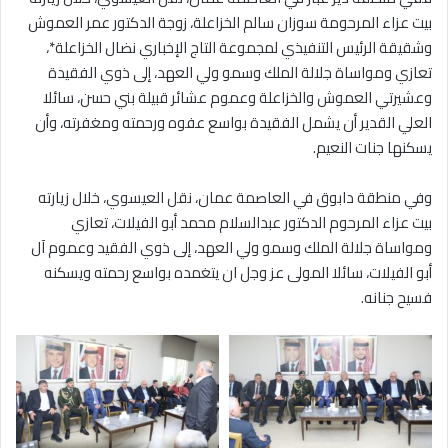
بيت عزاء المرحومة سوزان سالم الخزاعلة، زوجة الدكتور عمر العموش
وشقيقة الرئيس التنفيذي لمجموعة التاج الإخباري نضال الخزاعلة*،
تعازي ومواساة جلالة الملك وسمو ولي العهد، إلى ذوي الفقيدة
وعشيرتي العموش والخزاعلة وعموم عشائر قبيلة بني حسن، سائلا
العلي القدير أن يشمل الفقيدة بواسع عفوه ورحمته ومغفرته، وأن
يسكنها جنات النعيم.
وفي منطقة دابوق في العاصمة عمان، نقل العيسوي، خلال زيارته
بيت عزاء المرحوم الدكتور عبدالسلام محمد أبو الفيلات، تعازي
ومواساة جلالة الملك وسمو ولي العهد، إلى ذوي الفقيد وعموم آل
أبو الفيلات، سائلا المولى عز وجل ان يتغمده بواسع رحمته ويسكنه
فسيح جنانه.