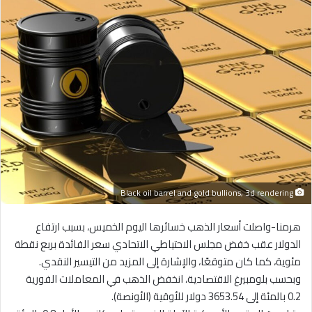
Black oil barrel and gold bullions, 3d rendering
هرمنا-واصلت أسعار الذهب خسائرها اليوم الخميس، بسبب ارتفاع
الدولار عقب خفض مجلس الاحتياطي الاتحادي سعر الفائدة بربع نقطة
مئوية، كما كان متوقعًا، والإشارة إلى المزيد من التيسير النقدي.
وبحسب بلومبيرغ الاقتصادية، انخفض الذهب في المعاملات الفورية
0.2 بالمئة إلى 3653.54 دولار للأوقية (الأونصة).