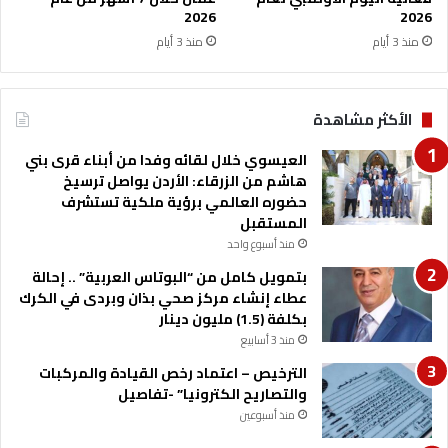
ا
2026
2026
ا
ل
منذ 3 أيام
منذ 3 أيام
ش
ل
ب
الأكثر مشاهدة
ي
ل
العيسوي خلال لقائه وفدا من أبناء قرى بني
ل
هاشم من الزرقاء: الأردن يواصل ترسيخ
ط
حضوره العالمي برؤية ملكية تستشرف
ف
المستقبل
ي
ل
منذ أسبوع واحد
ة
بتمويل كامل من “البوتاس العربية” .. إحالة
ا
عطاء إنشاء مركز صحي بذان وبردى في الكرك
ل
بكلفة (1.5) مليون دينار
ت
منذ 3 أسابيع
ق
ي
الترخيص – اعتماد رخص القيادة والمركبات
ن
والتصاريح الكترونيا” -تفاصيل
ة
منذ أسبوعين