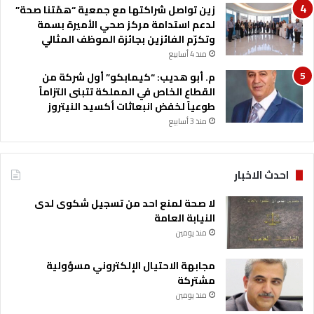
زين تواصل شراكتها مع جمعية “همّتنا صحة”
لدعم استدامة مركز صحي الأميرة بسمة
وتكرّم الفائزين بجائزة الموظف المثالي
منذ 4 أسابيع
م. أبو هديب: “كيمابكو” أول شركة من
القطاع الخاص في المملكة تتبنى التزاماً
طوعياً لخفض انبعاثات أكسيد النيتروز
منذ 3 أسابيع
احدث الاخبار
لا صحة لمنع احد من تسجيل شكوى لدى
النيابة العامة
منذ يومين
مجابهة الاحتيال الإلكتروني مسؤولية
مشتركة
منذ يومين