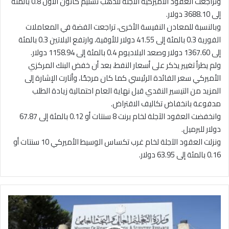
وتراجعت العقود الأميركية الآجلة للذهب تسليم كانون الأول 0.8 بالمئة
إلى 3688.10 دولار.
وبالنسبة للمعادن النفيسة الأخرى، تراجعت الفضة في المعاملات
الفورية 0.3 بالمئة إلى 41.55 دولار للأوقية، وارتفع البلاتين 0.3 بالمئة
إلى 1367.60 دولار وصعد البلاديوم 0.4 بالمئة إلى 1158.94 دولار.
ولم يطرأ تغيير يذكر على أسعار النفط، بعد أن خفض البنك المركزي
الأميركي سعر الفائدة الرئيسي كما كان مرجحًا، وأثارت الإشارة إلى
المزيد من التيسير النقدي قبل نهاية العام احتمالية زيادة الطلب
مدفوعة بانخفاض تكاليف الاقتراض.
وانخفضت العقود الآجلة لخام برنت 8 سنتات أو 0.12 بالمئة إلى 67.87
دولار للبرميل.
ونزلت العقود الآجلة لخام غرب تكساس الوسيط الأميركي 10 سنتات أو
0.16 بالمئة إلى 63.95 دولار.
"
ا
ل