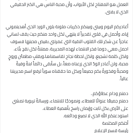
العمل هو المفتاح لكل الأبواب، وأن محبة الناس هي الكنز الحقيقي
الذي لا يفنى.
‎أغادركم اليوم وبيني وبينكم ذكريات ملونة بلون الورد الذي أهديتموني
إياه، وأحمل في قلبي تقديراً لا ينتهي لكل واحد منكم حيث يقف لساني
عاجزاً عن شكر تلك القلوب النقية التي غمرتني بفيض محبتها فسوف
احمل معي دوما فخر الانتماء لهذه المديرية، ممتنةً لكل نقدٍ بنّاء،
ولكل كلمة تشجيع، ولكل لحظة نجاح تقاسمناها،وبقلبٍ مطمئن وروحٍ
محبة، ولن أغادر الودّ الذي زرعناه معاً، بل سأبقى دائماً ابنةً وفيةً
ومحبةً وفخورةً بكم جميعاً وبكل ما حققناه سوياً لرفع اسم مديريتنا
عالياً.
‎دمتم جميعًا عنوانًا للعطاء، ونموذجًا للانتماء، ورسالةً تربوية تمشي
على الأرض بكل ثابت وإيمان راسخ بأهمية العطاء.