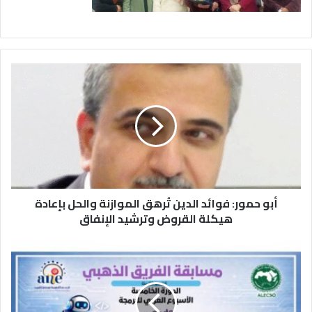
أ
ب
و
ح
م
و
ر
:
ف
أبو حمور: فوائد الدين تُرهق الموازنة والحل بإعادة
و
ا
هيكلة القروض وترشيد الإنفاق
ئ
د
م
ا
د
ل
ر
د
س
ي
ة