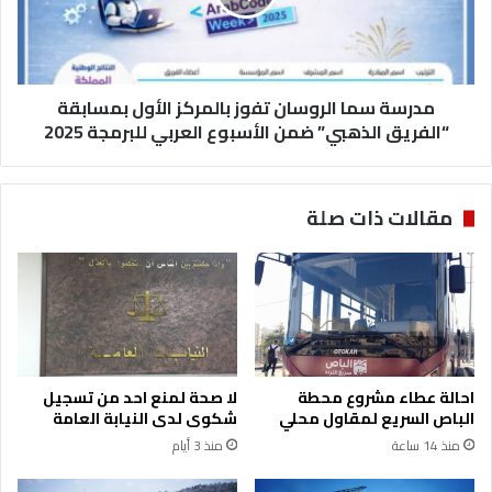
ن
س
تُ
م
ر
ا
ه
ا
ق
مدرسة سما الروسان تفوز بالمركز الأول بمسابقة
ل
ا
ر
“الفريق الذهبي” ضمن الأسبوع العربي للبرمجة 2025
ل
و
م
س
و
ا
مقالات ذات صلة
ا
ن
ز
ت
ن
ف
ة
و
و
ز
ا
ب
ل
ا
ح
ل
احالة عطاء مشروع محطة
لا صحة لمنع احد من تسجيل
ل
م
الباص السريع لمقاول محلي
شكوى لدى النيابة العامة
ب
ر
منذ 14 ساعة
منذ 3 أيام
إ
ك
ع
ز