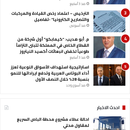
منذ 3 أسابيع
إ
ه
ن
ب
الترخيص – اعتماد رخص القيادة والمركبات
ف
ي
والتصاريح الكترونيا” -تفاصيل
ا
”
منذ أسبوعين
ق
ض
م
م. أبو هديب: “كيمابكو” أول شركة من
ن
القطاع الخاص في المملكة تتبنى التزاماً
ا
طوعياً لخفض انبعاثات أكسيد النيتروز
ل
منذ 3 أسابيع
أ
س
استراتيجية استهداف الأسواق النوعية تعزز
ب
أداء البوتاس العربية وتدفع ايراداتها للنمو
و
بنسبة 28% خلال النصف الأول
ع
منذ أسبوع واحد
ا
ل
ع
احدث الاخبار
ر
ب
احالة عطاء مشروع محطة الباص السريع
ي
لمقاول محلي
ل