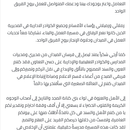
التعامل واعتز بوجودك بيننا ودعمك المتواصل للعمل بروح الفريق
الواحد
‎ زملائي وزميلاتي رؤساء الأقسام وجميع الكوادر الادارية في المديرية
الذين كانوا نعم الرفاق في مسيرة العمل والبناء، تشاركنا معاً تحديات
العمل في الميدان وحلاوة الإنجاز بروح الفريق الواحد.
‎كما أزجي شكراً يمتد ليصل إلى فرسان الميدان من مديري ومديرات
المدارس والكوادر التعليمية والإدارية على حسن التعاون فقد كنتم
العون والسند الممزوج بالتألق والإبداع في نقل اثركم وتميزكم،وإلى
فريقي المبدع من أعضاء قسم الاعلام وضباط إرتباط الإعلام في
الميدان كنتم لي العائلة الصغيرة التي سأفتخر بها دائماً
‎إلى الأهل والعزوة في لواء بني كنانة المجد والتاريخ إلى أصحاب الوجوه
الكريمة والقلوب الخضراء لا يسعني إلا أن أقف وقفة احترام وتقدير لكم
يا من كنتم الأهل والسند في كل نافذةً أطللتُ منها على بيوتكم
العامرة، ولمستُ من خلالها حرصكم الفريد على العلم والتميز.
‎لقد كانت هذه المسيرة مدرسةً حقيقية، علمتني أن الإخلاص في