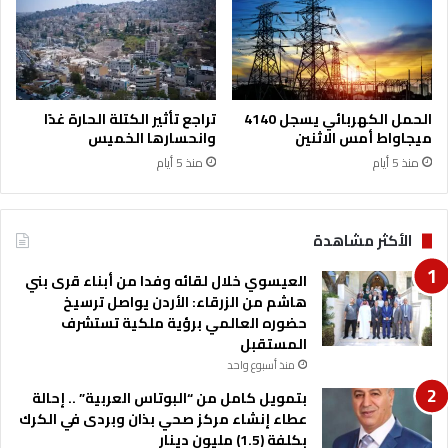
ا
ا
د
ل
ة
أ
ه
و
ي
ل
ك
ب
الحمل الكهربائي يسجل 4140
تراجع تأثير الكتلة الحارة غدًا
ل
م
ميجاواط أمس الاثنين
وانحسارها الخميس
ة
س
منذ 5 أيام
منذ 5 أيام
ا
ا
ل
ب
ق
ق
ر
ة
الأكثر مشاهدة
و
“
ض
ا
العيسوي خلال لقائه وفدا من أبناء قرى بني
و
ل
هاشم من الزرقاء: الأردن يواصل ترسيخ
ت
ف
حضوره العالمي برؤية ملكية تستشرف
ر
ر
المستقبل
ش
ي
منذ أسبوع واحد
ي
ق
بتمويل كامل من “البوتاس العربية” .. إحالة
د
ا
عطاء إنشاء مركز صحي بذان وبردى في الكرك
ا
ل
بكلفة (1.5) مليون دينار
ل
ذ