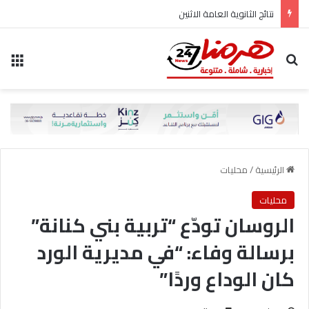
نتائج الثانوية العامة الاثنين
بحث عن
الق
الرئيسية
/
محليات
محليات
الروسان تودّع “تربية بني كنانة”
برسالة وفاء: “في مديرية الورد
كان الوداع وردًا”