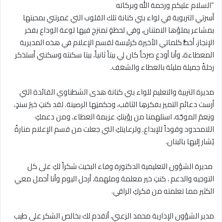
‎أسرتي التربوية في لواء بني كنانة تلك القلوب التي غمرتني بمحبتها
بمشاعر يملؤها الامتنان، وفي لحظةٍ تمتزج فيها لوعة الوداع بفخر
الإنجاز، أخطُّ كلماتي الأخيرة كرئيسة لقسم الإعلام في هذه المديرية
المعطاءة، وأنا أودع صرحاً كان لي بيتاً ثانياً، بيتا سكنته وسكنني أستذكر
رحلةً جميلة مليئة بالعطاء والشغف.
‎مديرة التربية والتعليم للواء بني كنانة هدى الشطناوي القائدة التي
أرست دعائم التميز بفكرهِا الثاقب، وحكمتِها الرصينة. لقد كنتِ خيرَ سندٍ،
ونِعمَ الموجّه، استلهمنا من رؤيتكِ عزيمة العطاء، ومن دعمكِ
اللامحدود وقوداً للإبداع. ولرعايتكِ التي جعلت من قسم الإعلام منارةً
يُشار إليها بالبنان.
‎ مديرة الشؤون التعليمية الدكتورة وفاء البخيت شكراً لكِ على كل
التوجيه والدعم ، كنتِ خير معلمة وملهمة، أرحل اليوم وأنا أحمل معي
الكثير مما تعلمته من فكركِ الراقي.
‎مدير الشؤون الإدارية محمد الزعبي، أتقدم لك بخالص الشكر على طيب