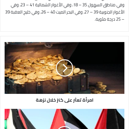
وفي مناطق السهول 35 – 18، وفي الأغوار الشمالية 41 – 23، وفي
الأغوار الجنوبية 39 – 27، وفي البحر الميت 40 – 26، وفي خليج العقبة 39
– 25 درجة مئوية.
ا
م
ر
أ
ة
ت
ع
ث
ر
امرأة تعثر على كنز خلال نزهة
ع
ل
ى
ا
ك
ل
ن
ا