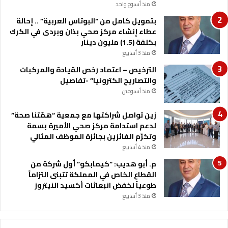
منذ أسبوع واحد
ن
ي
بتمويل كامل من “البوتاس العربية” .. إحالة
ة
عطاء إنشاء مركز صحي بذان وبردى في الكرك
بكلفة (1.5) مليون دينار
منذ 3 أسابيع
الترخيص – اعتماد رخص القيادة والمركبات
والتصاريح الكترونيا” -تفاصيل
منذ أسبوعين
زين تواصل شراكتها مع جمعية “همّتنا صحة”
لدعم استدامة مركز صحي الأميرة بسمة
وتكرّم الفائزين بجائزة الموظف المثالي
منذ 4 أسابيع
م. أبو هديب: “كيمابكو” أول شركة من
القطاع الخاص في المملكة تتبنى التزاماً
طوعياً لخفض انبعاثات أكسيد النيتروز
منذ 3 أسابيع