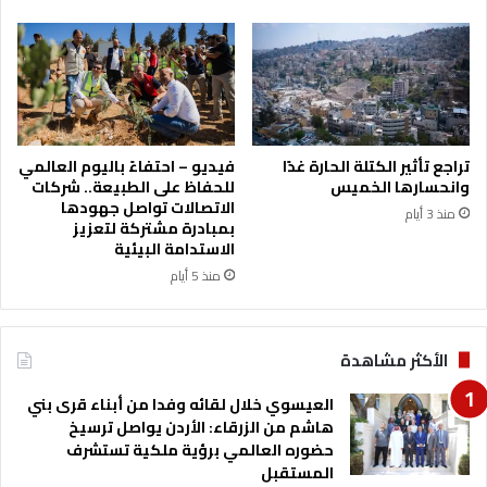
و
ل
ر
س
م
ي
ا
تراجع تأثير الكتلة الحارة غدًا
فيديو – احتفاءً باليوم العالمي
ب
وانحسارها الخميس
للحفاظ على الطبيعة.. شركات
ا
الاتصالات تواصل جهودها
منذ 3 أيام
ل
بمبادرة مشتركة لتعزيز
د
الاستدامة البيئية
و
منذ 5 أيام
ل
ة
ا
الأكثر مشاهدة
ل
ف
العيسوي خلال لقائه وفدا من أبناء قرى بني
ل
هاشم من الزرقاء: الأردن يواصل ترسيخ
س
حضوره العالمي برؤية ملكية تستشرف
ط
المستقبل
ي