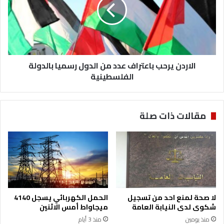
ز
ر
خ
د
ل
ن
ا
ي
ل
ر
ن
ح
ز
الاردن يرحب باعتراف عدد من الدول رسميا بالدولة
ب
ه
ب
الفلسطينية
ة
ا
ع
ت
مقالات ذات صلة
ر
ا
ف
ع
د
د
م
ن
لا صحة لمنع احد من تسجيل
الحمل الكهربائي يسجل 4140
ا
شكوى لدى النيابة العامة
ميجاواط أمس الاثنين
ل
منذ يومين
منذ 3 أيام
د