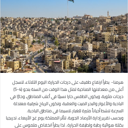
هرمنا- يطرأ ارتفاع طفيف على درجات الحرارة؛ اليوم الثلاثاء، لتسجل
أعلى من معدلاتها المناخية لمثل هذا الوقت من السنة بنحو (4-5)
درجات مئوية، ويكون الطقس حارا نسبيًا في أغلب المناطق، وحارًا في
البادية والأغوار والبحر الميت والعقبة، وتكون الرياح شرقية معتدلة
السرعة تنشط أحياناً مثيرة للغبار ،لاسيما في مناطق البادية.
وبحسب تقرير إدارة الأرصاد الجوية، تتأثر المملكة يوم غدٍ الأربعاء، تدريجيا
بكتلة هوائية رطبة ولطيفة الحرارة ، لذا يطرأ انخفاض ملموس على