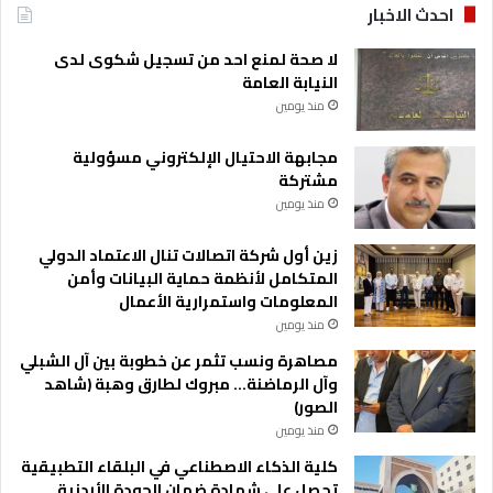
احدث الاخبار
لا صحة لمنع احد من تسجيل شكوى لدى
النيابة العامة
منذ يومين
مجابهة الاحتيال الإلكتروني مسؤولية
مشتركة
منذ يومين
زين أول شركة اتصالات تنال الاعتماد الدولي
المتكامل لأنظمة حماية البيانات وأمن
المعلومات واستمرارية الأعمال
منذ يومين
مصاهرة ونسب تثمر عن خطوبة بين آل الشبلي
وآل الرماضنة… مبروك لطارق وهبة (شاهد
الصور)
منذ يومين
كلية الذكاء الاصطناعي في البلقاء التطبيقية
تحصل على شهادة ضمان الجودة الأردنية