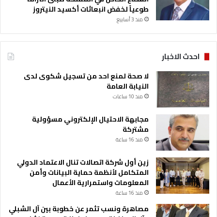
ا
طوعياً لخفض انبعاثات أكسيد النيتروز
ث
ف
ا
منذ 3 أسابيع
ل
ل
و
ا
ا
ق
ل
احدث الاخبار
ت
ا
ص
ع
لا صحة لمنع احد من تسجيل شكوى لدى
ا
ت
النيابة العامة
د
د
منذ 10 ساعات
ي
ا
ل
مجابهة الاحتيال الإلكتروني مسؤولية
مشتركة
منذ 16 ساعة
زين أول شركة اتصالات تنال الاعتماد الدولي
المتكامل لأنظمة حماية البيانات وأمن
المعلومات واستمرارية الأعمال
منذ 16 ساعة
مصاهرة ونسب تثمر عن خطوبة بين آل الشبلي