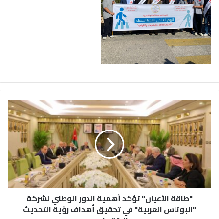
"
ط
ا
ق
ة
ا
ل
أ
ع
"طاقة الأعيان" تؤكد أهمية الدور الوطني لشركة
ي
ا
"البوتاس العربية" في تحقيق أهداف رؤية التحديث
ن