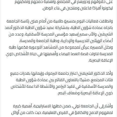
على حقوقهم ودورهم في المجتمع، وأهمية دمجهم وتمكينهم
ليكونوا أفرادًا فاعلين ومنتجين في بناء الوطن.
وانطلقت فعاليات اليوم بمسيرةٍ طلابية من أمام مبنى رئاسة الجامعة
باتجاه عمادة شؤون الطلبة، بمشاركة عميد شؤون الطلبة الدكتور أحمد
الشريفين، والأب سمير إسعيد مؤسس المدرسة الأسقفية، وعدد من
أعضاء الهيئتين التدريسية والإدارية، وطلبة الجامعة والمدرسة.
وتخلل المسيرة عرضٌ لمجموعة من المشاهد التوعوية قدّمها طلبة
المدرسة تناولت قصة العصا البيضاء وأهميتها في حياة الأشخاص ذوي
الإعاقة البصرية.
وأكد الدكتور الشريفين اعتزاز جامعة اليرموك وإيمانها بقدرات جميع
فئات المجتمع، مشيدًا بالتعاون القائم بين عمادة شؤون الطلبة
والمدرسة الأسقفية في تنفيذ البرامج والأنشطة الداعمة للأشخاص
ذوي الإعاقة البصرية وضعاف البصر.
وأشار إلى أن الجامعة تولي، ضمن خطتها الاستراتيجية، أهمية كبيرة
لمفهوم الدمج والتكافؤ في الفرص التعليمية، حيث كانت من أوائل