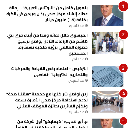
ف
ر
بتمويل كامل من “البوتاس العربية” .. إحالة
ي
ا
عطاء إنشاء مركز صحي بذان وبردى في الكرك
ت
ل
بكلفة (1.5) مليون دينار
ح
م
ق
منذ 3 أسابيع
ج
ي
ت
العيسوي خلال لقائه وفدا من أبناء قرى بني
ق
م
هاشم من الزرقاء: الأردن يواصل ترسيخ
أ
ع
حضوره العالمي برؤية ملكية تستشرف
ه
ي
المستقبل
د
و
منذ 7 أيام
ا
ت
ف
الترخيص – اعتماد رخص القيادة والمركبات
ع
ر
والتصاريح الكترونيا” -تفاصيل
ز
ؤ
ز
منذ أسبوعين
ي
ق
ة
ي
زين تواصل شراكتها مع جمعية “همّتنا صحة”
ا
م
لدعم استدامة مركز صحي الأميرة بسمة
ل
ا
وتكرّم الفائزين بجائزة الموظف المثالي
ت
ل
منذ 4 أسابيع
ح
ت
م. أبو هديب: “كيمابكو” أول شركة من
د
ك
القطاع الخاص في المملكة تتبنى التزاماً
ي