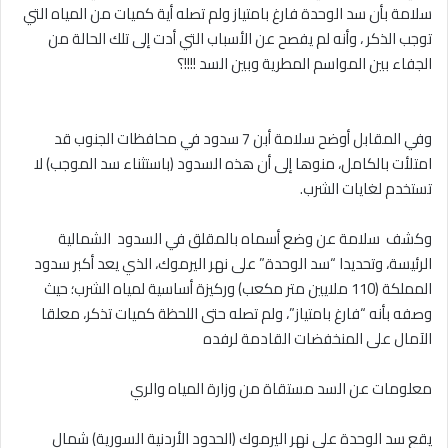
سلامة بأن سد الوحدة فارغ بامتياز ولم تصله أية كميات من المياه التي
توجب الذكر ، وأنه لم يفصح عن الأسباب التي أدت إلى تلك الحالة من
الجفاء بين المواسم المطرية وبين السد !!!!؟
‎وفي المقابل أوضح سلامة أبن 7 سدود في محافظات الجنوب قد
امتلأت بالكامل، منوها إلى أن هذه السدود (باستثناء سد الموجب) لا
تستخدم لغايات الشرب.
‎وكشف سلامة عن وضع أسماه بالمقلق في السدود الشمالية
الرئيسة، وتحديدا “سد الوحدة” على نهر اليرموك، الذي يعد أكبر سدود
المملكة (110 ملايين متر مكعب) وركيزة أساسية لمياه الشرب؛ حيث
وصفه بأنه “فارغ بامتياز”، ولم تصله حتى اللحظة كميات تذكر، معلقا
الآمال على المنخفضات القادمة لرفده
‎يقع سد الوحدة على نهر اليرموك (الحدود الأردنية السورية) شمال