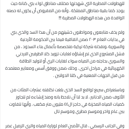
للهطولات المطرية التي شهدتها مختلف مناطق لواء بني كنانة حيث
يوجد كما بقية مناطق المملكة ، وأنه من المفروض أن يكون له حصته
الوافدة من هذه الهطولات المطرية !!!
‎ولم يخف متابعون ومواطنون خشيتهم من أن هذا السد والذي بني
في بدايات العام ٢٠٠٣ ضمن اتفاقية فيما بين الحكومة الأردنية
والسورية ،ونفذته شركة تركية متخصصة بأعمال بناء السدود ، من
فشل المشروع الذي تم إنشاؤه لغايات تزويد كلا الطرفين الاردني
والسوري بحاجته من المياه سواء لغايات الري أو لتوليد الطاقة
الكهربائية في مراحل اخرى ، وذلك ضمن ووفق أسس ومعايير معتمدة
من قبل الجهات المعنية في كلتا الدولتين .
‎وباستعراض سريع لواقع السد الذي بلغت تكلفته عشرات المئات من
الألوف ضمن الدنانير ، لا بد لنا أن نلاحظ بانه ومنذ إنشاءه لم تتجاوز
كميات المياه المخزنة في حاجز ال٤٤ مليون متر مكعب ، وأنها تتفاوت
بين عام واخر وموسم مطري وموسم تال
‎وفي الجانب الرسمي ، قال الأمين العام لوزارة المياه والري الزميل عمر