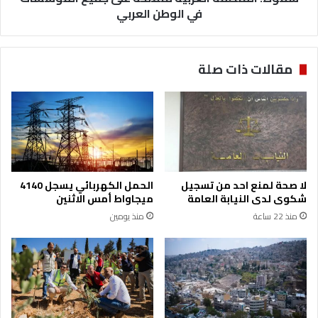
ة
م
في الوطن العربي
ا
ة
ل
ا
م
ل
مقالات ذات صلة
ص
ع
ر
ر
ي
ب
ة
ي
أ
ة
ع
م
م
ن
ا
ف
لا صحة لمنع احد من تسجيل
الحمل الكهربائي يسجل 4140
ل
ت
شكوى لدى النيابة العامة
ميجاواط أمس الاثنين
ا
ح
منذ 22 ساعة
منذ يومين
ف
ة
ن
ع
ي
ل
ة
ى
ت
ج
ج
م
س
ي