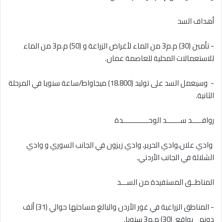
‎- تأمين (30) م.م3 من الماء لأغراض الزراعة و (50) م.م3 من الماء
للاستعمالات المحلية للعاصمة عمان.
‎- وسيعمل السد على توليد (18.800) ميجاواط/ساعة سنويا في المرحلة
الثانية.
‎ وادي علان،وادي الحرير، وادي زيزون في الجانب السوري و وادي
الشلالة في الجانب الأردني.
‎- المناطق الزراعية في غور الأردن والبالغ مساحتها حوالي (31) ألف
دونم بواقع (30) م.م3 سنويا.