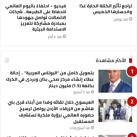
د
ع
تراجع تأثير الكتلة الحارة غدًا
فيديو – احتفاءً باليوم العالمي
ع
ا
وانحسارها الخميس
للحفاظ على الطبيعة.. شركات
م
ل
الاتصالات تواصل جهودها
منذ يومين
ق
م
بمبادرة مشتركة لتعزيز
ا
ؤ
الاستدامة البيئية
ل
س
منذ 4 أيام
ع
س
ل
ا
ا
ت
الأكثر مشاهدة
ق
ف
ا
ي
بتمويل كامل من “البوتاس العربية” .. إحالة
ت
ا
عطاء إنشاء مركز صحي بذان وبردى في الكرك
ا
ل
بكلفة (1.5) مليون دينار
ل
و
ث
منذ 3 أسابيع
ط
ق
ن
العيسوي خلال لقائه وفدا من أبناء قرى بني
ا
ا
هاشم من الزرقاء: الأردن يواصل ترسيخ
ف
ل
حضوره العالمي برؤية ملكية تستشرف
ي
ع
المستقبل
ة
ر
منذ أسبوع واحد
ب