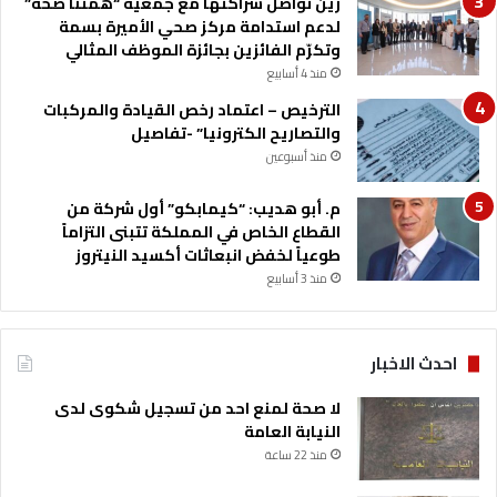
زين تواصل شراكتها مع جمعية “همّتنا صحة”
ي
لدعم استدامة مركز صحي الأميرة بسمة
وتكرّم الفائزين بجائزة الموظف المثالي
منذ 4 أسابيع
الترخيص – اعتماد رخص القيادة والمركبات
والتصاريح الكترونيا” -تفاصيل
منذ أسبوعين
م. أبو هديب: “كيمابكو” أول شركة من
القطاع الخاص في المملكة تتبنى التزاماً
طوعياً لخفض انبعاثات أكسيد النيتروز
منذ 3 أسابيع
احدث الاخبار
لا صحة لمنع احد من تسجيل شكوى لدى
النيابة العامة
منذ 22 ساعة