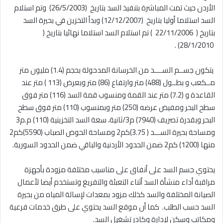
الأردن حيث تمت المباشرة بتنفيذ السد بتاريخ (26/5/2003) وتم استلام
السد استلاما أوليا بتاريخ (12/12/2007) وبدأ التخزين في بحيرة السد
بتاريخ ( 22/11/2006 ) تم استلام السد استلاما نهائيا بتاريخ (
28/1/2010) .
‎ يتكون جســم الســــد من الخرسانة المدحولة بحجم (1.4) مليون متر
مــكعب و بطــول (488) متر وارتفاع (86) متر وبعرض (113 ) متر عند
القاعدة و (7.2) متر عند القمة ومنسوب قمة السد (116) متر فوق
سطح البحر ومفيض عرضه (250) متر وبمنسوب (110) متر فوق سطح
البحر وبقدرة تصريف (7940) م3/ثانية، سعة السد التخزينية (110) م.م3
ومساحة بحيرة الســـد ( 3.75)كم2 ومساحة الحوض الصباب (5590)كم2
منها (1200) كم2 ضمن الحدود الأردنية والباقي ضمن الحدود السورية.
‎يحتوي جسم السد على أنفاق على مناسيب مختلفة مزودة بأجهزة
مراقبة أداء منشأة السد أثناء التعبئة والتفريغ وتستخدم أيضا لأعمال
الصيانة المختلفة والسد كذلك مزود بمعدات لإسالة المياه من بحيرة
السد حسب الطلب. كما أن موقع السد يحتوي على طرق خدمات فرعية
ومكاتب وسكن لإدارة وكادر تشغيل السد.