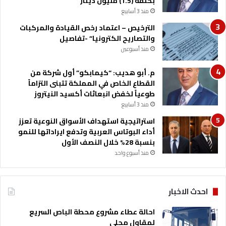
بكلفة (1.5) مليون دينار
ب
ة
منذ 3 أسابيع
ا
ح
ل
ا
الترخيص – اعتماد رخص القيادة والمركبات
ت
ت
والتصاريح الكترونيا” -تفاصيل
ع
م
منذ أسبوعين
ا
ا
و
ل
م. أبو هديب: “كيمابكو” أول شركة من
ن
ث
القطاع الخاص في المملكة تتبنى التزاماً
م
ا
طوعياً لخفض انبعاثات أكسيد النيتروز
ع
ن
منذ 3 أسابيع
ا
و
ل
ي
استراتيجية استهداف الأسواق النوعية تعزز
ب
ة
أداء البوتاس العربية وتدفع ايراداتها للنمو
ر
ب
بنسبة 28% خلال النصف الأول
ن
ل
منذ أسبوع واحد
ا
و
م
ا
ج
ء
احدث الاخبار
ا
ب
ل
ن
احالة عطاء مشروع محطة الباص السريع
أ
ي
لمقاول محلي
ر
ك