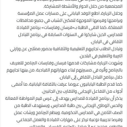
المجتمعية من خلال الحوار والأنشطة المشتركة.
وخلال الزيارة، اطلع الوفد الياباني على مسارات عمل المؤسسة
وبرامجها وفرصها الموجهة لتمكين الشباب في جميع محافظات
المملكة، كما التقى الطلبة بـ«فرسان وفارسات» برنامج القيادة
للمدارس، الذين شاركوا في السنوات السابقة في برنامج التبادل
الثقافي في اليابان.
وتبادل الطلاب تجاربهم التعليمية والثقافية بحضور ممثلين عن وزارتي
التربية والتعليم في البلدين.
وشهدت الزيارة مشاركات قدمها فرسان وفارسات البرنامج للتعريف
بالبرنامج وأثره في مسيرتهم لبناء مهاراتهم القيادية، من بينها تجاربهم
خلال برنامج التبادل الثقافي إلى اليابان.
كما قدم الطلبة اليابانيون عروضا عرفت بالثقافة اليابانية، ما أضفى
أجواء من التفاعل الإيجابي والتقارب بين الجانبين.
يذكر أن برنامج القيادة للمدارس يهدف إلى غرس قيم المواطنة الفعالة
والحس الوطني الإيجابي بين طلبة المدارس، ويستهدف الطلبة من
الصف الثامن في المدارس الحكومية. وينظم البرنامج ورشات عمل
وفرصا تدريبية نوعية تركز على مهارات القيادة والعمل الجماعي
والتطوع، ويتدرج عبر 3 مراحل: البراعم، الفرسان، والمجالس.