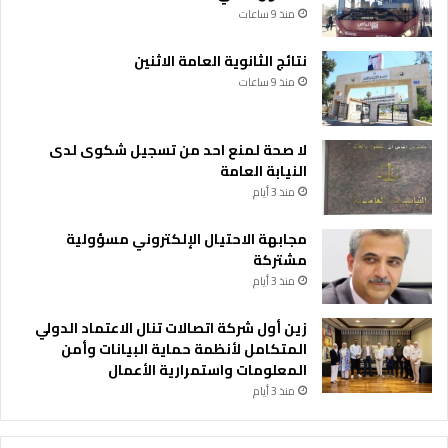
منذ 9 ساعات
د
ن
ن
ا
ي
نتائج الثانوية العامة الاثنين
ن
ل
ة
منذ 9 ساعات
س
ر
ط
لا صحة لمنع احد من تسجيل شكوى لدى
ا
النيابة العامة
ن
منذ 3 أيام
ا
ل
مجابهة الاحتيال الإلكتروني مسؤولية
ث
مشتركة
د
منذ 3 أيام
ي
زين أول شركة اتصالات تنال الاعتماد الدولي
المتكامل لأنظمة حماية البيانات وأمن
المعلومات واستمرارية الأعمال
منذ 3 أيام