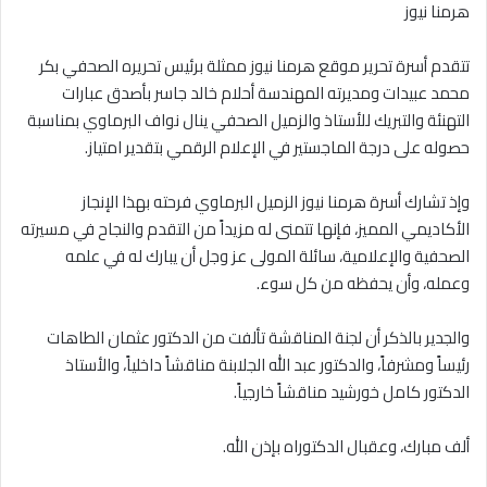
هرمنا نيوز
تتقدم أسرة تحرير موقع هرمنا نيوز ممثلة برئيس تحريره الصحفي بكر
محمد عبيدات ومديرته المهندسة أحلام خالد جاسر بأصدق عبارات
التهنئة والتبريك للأستاذ والزميل الصحفي
ينال نواف البرماوي
بمناسبة
حصوله على درجة الماجستير في الإعلام الرقمي بتقدير امتياز.
وإذ تشارك أسرة هرمنا نيوز الزميل البرماوي فرحته بهذا الإنجاز
الأكاديمي المميز، فإنها تتمنى له مزيداً من التقدم والنجاح في مسيرته
الصحفية والإعلامية، سائلة المولى عز وجل أن يبارك له في علمه
وعمله، وأن يحفظه من كل سوء.
والجدير بالذكر أن لجنة المناقشة تألفت من الدكتور
عثمان الطاهات
رئيساً ومشرفاً، والدكتور
عبد الله الجلابنة
مناقشاً داخلياً، والأستاذ
الدكتور
كامل خورشيد
مناقشاً خارجياً.
ألف مبارك، وعقبال الدكتوراه بإذن الله.