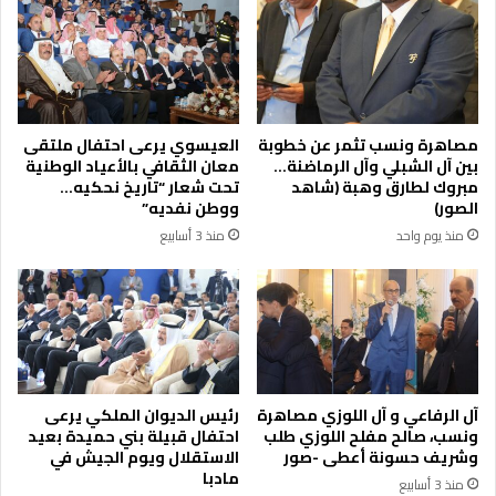
و
ذ
ك
ن
ا
ة
ل
م
ح
س
ك
ج
مصاهرة ونسب تثمر عن خطوبة
العيسوي يرعى احتفال ملتقى
و
د
بين آل الشبلي وآل الرماضنة…
معان الثقافي بالأعياد الوطنية
م
ح
مبروك لطارق وهبة (شاهد
تحت شعار “تاريخ نحكيه…
ي
ب
الصور)
ووطن نفديه”
ل
ر
منذ يوم واحد
منذ 3 أسابيع
ت
ا
و
ص
ف
ا
ي
ل
ر
أ
و
ث
ح
ر
د
ي
آل الرفاعي و آل اللوزي مصاهرة
رئيس الديوان الملكي يرعى
ا
ي
ونسب، صالح مفلح اللوزي طلب
احتفال قبيلة بني حميدة بعيد
ت
و
وشريف حسونة أعطى -صور
الاستقلال ويوم الجيش في
ا
مادبا
ا
منذ 3 أسابيع