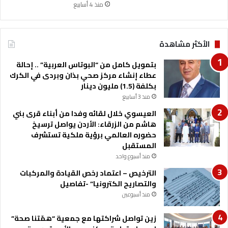
ل
ص
منذ 4 أسابيع
د
ل
م
ا
و
ل
الأكثر مشاهدة
ت
ح
ع
ف
بتمويل كامل من “البوتاس العربية” .. إحالة
ز
ا
عطاء إنشاء مركز صحي بذان وبردى في الكرك
ي
ظ
بكلفة (1.5) مليون دينار
ز
ع
منذ 3 أسابيع
ا
ل
ل
ى
العيسوي خلال لقائه وفدا من أبناء قرى بني
ع
ا
هاشم من الزرقاء: الأردن يواصل ترسيخ
م
ل
حضوره العالمي برؤية ملكية تستشرف
ل
إ
المستقبل
ا
ر
منذ أسبوع واحد
ل
ث
الترخيص – اعتماد رخص القيادة والمركبات
ت
ا
والتصاريح الكترونيا” -تفاصيل
ط
ل
و
م
منذ أسبوعين
ع
م
ي
ل
زين تواصل شراكتها مع جمعية “همّتنا صحة”
و