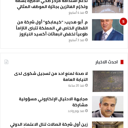
لدعم استدامة مركز صحي الأميرة بسمة
ك
وتكرّم الفائزين بجائزة الموظف المثالي
ي
منذ 4 أسابيع
ف
م. أبو هديب: “كيمابكو” أول شركة من
ي
القطاع الخاص في المملكة تتبنى التزاماً
ب
طوعياً لخفض انبعاثات أكسيد النيتروز
ن
منذ 3 أسابيع
ي
ك
ن
ا
احدث الاخبار
ن
ة
لا صحة لمنع احد من تسجيل شكوى لدى
النيابة العامة
منذ 20 ساعة
مجابهة الاحتيال الإلكتروني مسؤولية
مشتركة
منذ يوم واحد
زين أول شركة اتصالات تنال الاعتماد الدولي