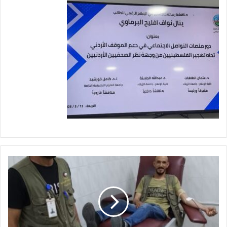
ح
م
ل
ة
ل
ل
ت