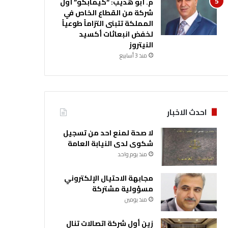
م. أبو هديب: “كيمابكو” أول
شركة من القطاع الخاص في
المملكة تتبنى التزاماً طوعياً
لخفض انبعاثات أكسيد
النيتروز
منذ 3 أسابيع
احدث الاخبار
لا صحة لمنع احد من تسجيل
شكوى لدى النيابة العامة
منذ يوم واحد
مجابهة الاحتيال الإلكتروني
مسؤولية مشتركة
منذ يومين
زين أول شركة اتصالات تنال