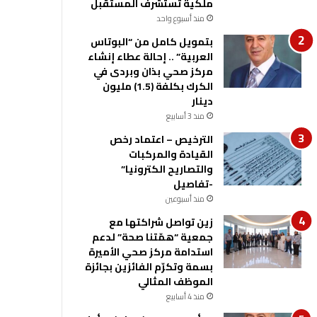
ملكية تستشرف المستقبل
منذ أسبوع واحد
بتمويل كامل من “البوتاس
العربية” .. إحالة عطاء إنشاء
مركز صحي بذان وبردى في
الكرك بكلفة (1.5) مليون
دينار
منذ 3 أسابيع
الترخيص – اعتماد رخص
القيادة والمركبات
والتصاريح الكترونيا”
-تفاصيل
منذ أسبوعين
زين تواصل شراكتها مع
جمعية “همّتنا صحة” لدعم
استدامة مركز صحي الأميرة
بسمة وتكرّم الفائزين بجائزة
الموظف المثالي
منذ 4 أسابيع