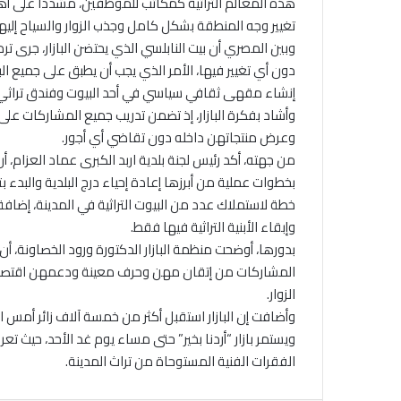
هذه المعالم التراثية كمكاتب للموظفين، مشددا على أه
تغيير وجه المنطقة بشكل كامل وجذب الزوار والسياح إليها
وبين المصري أن بيت النابلسي الذي يحتضن البازار، جرى 
دون أي تغيير فيها، الأمر الذي يجب أن يطبق على جميع ال
إنشاء مقهى ثقافي سياسي في أحد البيوت وفندق تراثي 
وأشاد بفكرة البازار، إذ تضمن تدريب جميع المشاركات على 
وعرض منتجاتهن داخله دون تقاضي أي أجور.
من جهته، أكد رئيس لجنة بلدية اربد الكبرى عماد العزام، 
خطة لاستملاك عدد من البيوت التراثية في المدينة، إضافة 
وإبقاء الأبنية التراثية فيها فقط.
بدورها، أوضحت منظمة البازار الدكتورة ورود الخصاونة، أن 
المشاركات من إتقان مهن وحرف معينة ودعمهن اقتصاديا 
الزوار.
وأضافت إن البازار استقبل أكثر من خمسة آلاف زائر أمس 
ويستمر بازار “أردنا بخير” حتى مساء يوم غد الأحد، حيث ت
الفقرات الفنية المستوحاة من تراث المدينة.