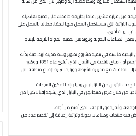
مية استكمال مشروع وسط مدينة اربد وظهر التل الذي من شأنه
.
ترميمه قبل قرابة عشرين عاما بطريقة حافظت على جميع تفاصيله
بيوت التراثية التي سيستكمل العمل فيها لاحقا، مطالبا بالعمل على
في بيوت أخرى.
بعض الصناعات اليدوية وتزويدهن بجميع المواد اللازمة للإنتاج
أن البلدية ماضية في تنفيذ مشروع تطوير وسط مدينة اربد، حيث بدأت
بخطوات عملية من أبرزها إعادة إحياء درج البلدية والبدء بترميم أول مبنى للبلدية في الأردن الذي أنشئ عام 1881 ووضع
إلى اتفاقات مع مديرية الشرطة ووزارة التربية لإفراغ منطقة التل
الهدف الرئيس من البازار ليس ربحيا وإنما تمكين السيدات
من خلال عرض منتجاتهن في البازار الذي يشهد إقبالا كبيرا من
الجمعة، وأنه يحقق الهدف الذي أقيم من أجله.
عرض فيه منتجات وصناعات يدوية وتراثية، إضافة إلى تقديم عدد من