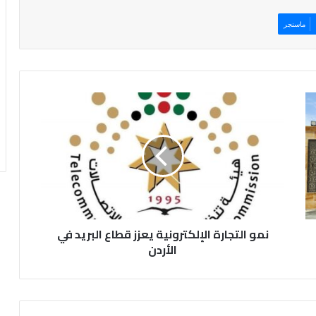
ماسنجر
ن
م
و
ا
ل
ت
ج
ا
ر
نمو التجارة الإلكترونية يعزز قطاع البريد في
ة
ا
الأردن
ل
إ
ل
ك