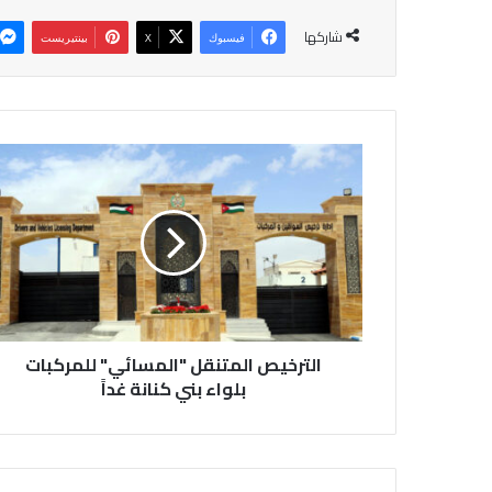
شاركها
فيسبوك
‫X
بينتيريست
ا
ل
ت
ر
خ
ي
ص
ا
ل
الترخيص المتنقل "المسائي" للمركبات
م
ت
بلواء بني كنانة غداً
ن
ق
ل
"