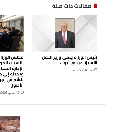
ا
مقالات ذات صلة
ل
م
س
ا
ئ
ي
"
ل
رئيس الوزراء ينعى وزير النقل
مجلس الوزراء 
ل
الأسبق عيسى أيوب
الأسباب المو
م
24 مايو، 2026
ر
ويحيله إلى ديو
ك
للسَّير في إ
ب
الأصول
ا
10 مايو، 2026
ت
ب
ل
و
ا
ء