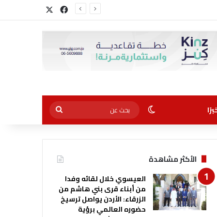
‫X
فيسبوك
الوضع المظلم
بحث
رًا
عن
الأكثر مشاهدة
العيسوي خلال لقائه وفدا
من أبناء قرى بني هاشم من
الزرقاء: الأردن يواصل ترسيخ
حضوره العالمي برؤية