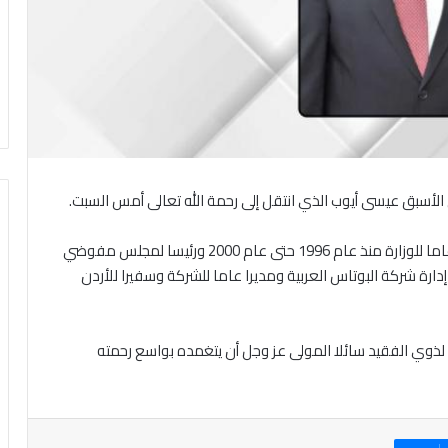
 الأسبق عيسى أيوب الذي انتقل إلى رحمة الله تعالى أمس السبت.
وتولى المرحوم أيوب منصب وزير النقل عام 2000 وأمينا عاما للوزارة منذ عام 1996 حتى عام 2000 ورئيسا لمجلس مفوضي
رة شركة البوتاس العربية ومديرا عاما للشركة وسفيرا للأردن
لذوي الفقيد سائلا المولى عز وجل أن يتغمده بواسع رحمته