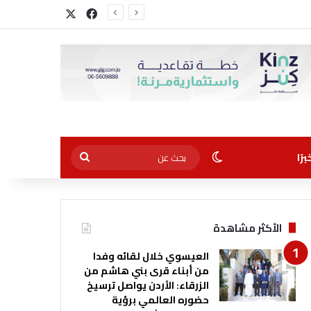
‫X
فيسبوك
الوضع المظلم
بحث
رًا
عن
الأكثر مشاهدة
العيسوي خلال لقائه وفدا
من أبناء قرى بني هاشم من
الزرقاء: الأردن يواصل ترسيخ
حضوره العالمي برؤية