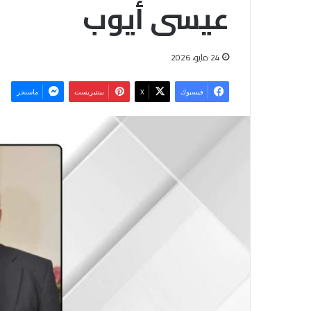
عيسى أيوب
24 مايو، 2026
فيسبوك
‫X
بينتيريست
ماسنجر