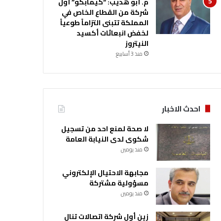
م. أبو هديب: “كيمابكو” أول
شركة من القطاع الخاص في
المملكة تتبنى التزاماً طوعياً
لخفض انبعاثات أكسيد
النيتروز
منذ 3 أسابيع
احدث الاخبار
لا صحة لمنع احد من تسجيل
شكوى لدى النيابة العامة
منذ يومين
مجابهة الاحتيال الإلكتروني
مسؤولية مشتركة
منذ يومين
زين أول شركة اتصالات تنال