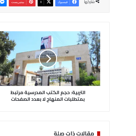
شاركها
فيسبوك
‫X
بينتيريست
ا
ل
ت
ر
ب
ي
ة
:
ح
التربية: حجم الكتب المدرسية مرتبط
ج
م
بمتطلبات المنهاج لا بعدد الصفحات
ا
ل
ك
ت
ب
مقالات ذات صلة