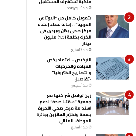
ملكية تستشرف المستقبل
منذ أسبوع واحد
بتمويل كامل من “البوتاس
العربية” .. إحالة عطاء إنشاء
مركز صحي بذان وبردى في
الكرك بكلفة (1.5) مليون
دينار
منذ 3 أسابيع
الترخيص – اعتماد رخص
القيادة والمركبات
والتصاريح الكترونيا”
-تفاصيل
منذ أسبوعين
زين تواصل شراكتها مع
جمعية “همّتنا صحة” لدعم
استدامة مركز صحي الأميرة
بسمة وتكرّم الفائزين بجائزة
الموظف المثالي
منذ 4 أسابيع