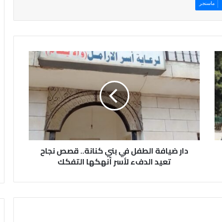
ماسنجر
د
ا
ر
ض
ي
ا
ف
ة
ا
دار ضيافة الطفل في بني كنانة.. قصص نجاح
ل
ط
تعيد الدفء لأسر أنهكها التفكك
ف
ل
ف
ي
ب