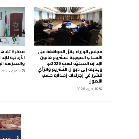
ا
ل
م
د
ر
س
ي
ة
مجلس الوزراء يقرِّر الموافقة على
مذكرة تفاهم 
م
الأسباب الموجبة لمشروع قانون
الأردنية للإد
ر
الإدارة المحليَّة لسنة 2026م،
والمدرسة ال
ت
ويحيله إلى ديوان التَّشريع والرَّأي
7 مايو، 2026
ب
للسَّير في إجراءات إصداره حسب
ط
الأصول
ب
10 مايو، 2026
م
ت
ط
ل
ب
ا
ت
ا