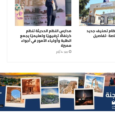
ا
ر
ك
ف
ي
ظام تصنيف جديد
مدارس النظم الحديثة تنظم
ج
اصة -تفاصيل
كرنفالًا ترفيهيًا وتعليميًا يجمع
ن
الطلبة وأولياء الأمور في أجواء
ي
مميزة
م
منذ 4 أيام
ح
ا
ص
ي
ل
أ
ش
ج
ا
ر
م
ث