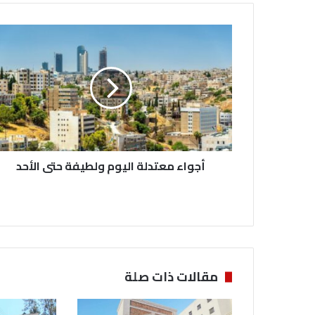
أ
ج
و
ا
ء
م
ع
ت
د
أجواء معتدلة اليوم ولطيفة حتى الأحد
ل
ة
ا
ل
ي
و
م
و
مقالات ذات صلة
ل
ط
ي