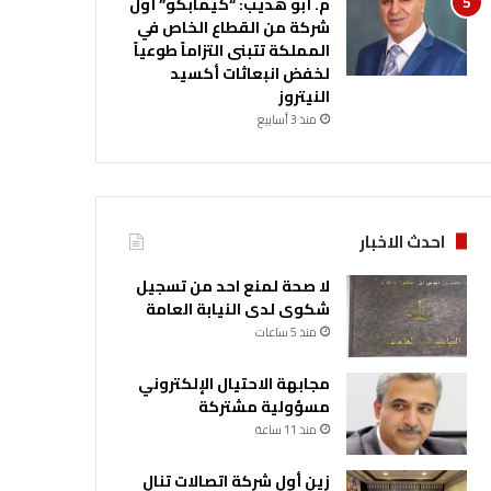
م. أبو هديب: “كيمابكو” أول
شركة من القطاع الخاص في
المملكة تتبنى التزاماً طوعياً
لخفض انبعاثات أكسيد
النيتروز
منذ 3 أسابيع
احدث الاخبار
لا صحة لمنع احد من تسجيل
شكوى لدى النيابة العامة
منذ 5 ساعات
مجابهة الاحتيال الإلكتروني
مسؤولية مشتركة
منذ 11 ساعة
زين أول شركة اتصالات تنال