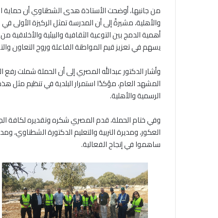
من جانبها، أوضحت الأستاذة هدى الشطناوي أن حماية ال
والأهلية، مشيرةً إلى أن المدرسة تمثل الركيزة الأولى في
أهمية الدمج بين التوعية الثقافية والبيئية والأخلاقية م
يسهم في تعزيز قيم المواطنة الفاعلة وروح التعاون وال
وأشار الدكتور عبدالله المصري إلى أن الحملة شملت رفع ا
المشهد العام، مؤكدًا استمرار البلدية في تنظيم مثل ه
الرسمية والأهلية.
وفي ختام الحملة، قدم المصري شكره وتقديره لكافة الج
العكور، ومديرة التربية والتعليم الدكتورة الشطناوي، ومد
ساهموا في إنجاح الفعالية.