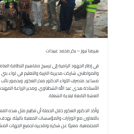
هرمنا نيوز – بكر محمد عبيدات
في إطار الجهود الرامية إلى ترسيخ مفاهيم النظافة العام
والمواطنين، شاركت مديرية التربية والتعليم في لواء بني ك
مساعد متصرف اللواء الدكتور منذر العكور، وبحضور نائب رئي
الأستاذة هدى عبد الله الشطناوي، ومدير الزراعة المه
العشة التابعة لبلدية الشعلة.
وأكد الدكتور العكور خلال الحملة أن تنظيم مثل هذه ال
بالتعاون مع الوزارات والمؤسسات المعنية بالبيئة، بهدف ت
المجتمعية، معربًا عن شكره وتقديره لجميع الجهات المشا