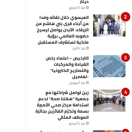
دينار
منذ 3 أسابيع
العيسوي خلال لقائه وفدا
من أبناء قرى بني هاشم من
الزرقاء: الأردن يواصل ترسيخ
حضوره العالمي برؤية
ملكية تستشرف المستقبل
منذ 6 أيام
الترخيص – اعتماد رخص
القيادة والمركبات
والتصاريح الكترونيا”
-تفاصيل
منذ أسبوعين
زين تواصل شراكتها مع
جمعية “همّتنا صحة” لدعم
استدامة مركز صحي الأميرة
بسمة وتكرّم الفائزين بجائزة
الموظف المثالي
منذ 4 أسابيع