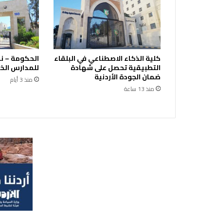
ف
ة
ح
ت
ى
كلية الذكاء الاصطناعي في البلقاء
الحكومة – ن
ا
التطبيقية تحصل على شهادة
للمدارس الخ
ل
ضمان الجودة الأردنية
أ
منذ 3 أيام
منذ 13 ساعة
ح
د