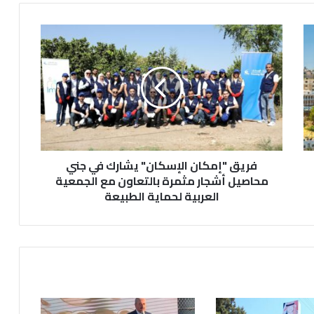
ف
ر
ي
ق
"
إ
م
ك
ا
فريق "إمكان الإسكان" يشارك في جني
ن
ا
محاصيل أشجار مثمرة بالتعاون مع الجمعية
ل
العربية لحماية الطبيعة
إ
س
ك
ا
ن
"
ي
ش