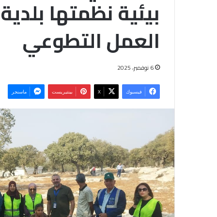
بيئية نظمتها بلدية
العمل التطوعي
6 نوفمبر، 2025
فيسبوك
‫X
بينتيريست
ماسنجر