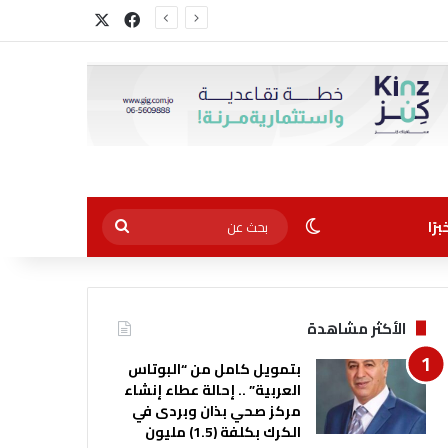
‫X
فيسبوك
الوضع المظلم
بحث
رًا
عن
الأكثر مشاهدة
بتمويل كامل من “البوتاس
العربية” .. إحالة عطاء إنشاء
مركز صحي بذان وبردى في
الكرك بكلفة (1.5) مليون