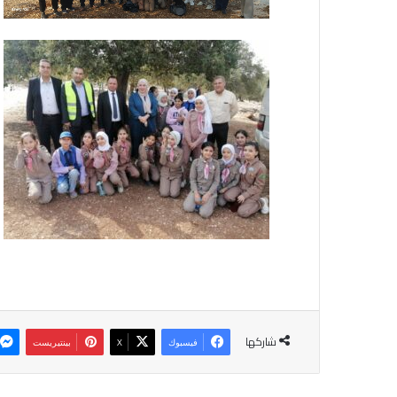
شاركها
فيسبوك
‫X
بينتيريست