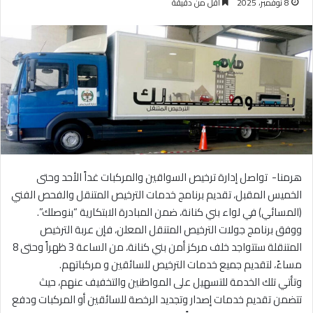
8 نوفمبر، 2025
أقل من دقيقة
هرمنا- تواصل إدارة ترخيص السواقين والمركبات غداً الأحد وحتى
الخميس المقبل، تقديم برنامج خدمات الترخيص المتنقل والفحص الفني
(المسائي) في لواء بني كنانة، ضمن المبادرة الابتكارية “بنوصلك”.
ووفق برنامج جولات الترخيص المتنقل المعلن، فإن عربة الترخيص
المتنقلة ستتواجد خلف مركز أمن بني كنانة، من الساعة 3 ظهراً وحتى 8
مساءً، لتقديم جميع خدمات الترخيص للسائقين و مركباتهم.
وتأتي تلك الخدمة للتسهيل على المواطنين والتخفيف عنهم، حيث
تتضمن تقديم خدمات إصدار وتجديد الرخصة للسائقين أو المركبات ودفع