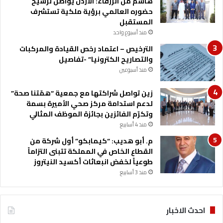
هاشم من الزرقاء: الأردن يواصل ترسيخ
م
حضوره العالمي برؤية ملكية تستشرف
ة
المستقبل
ا
منذ أسبوع واحد
ل
الترخيص – اعتماد رخص القيادة والمركبات
ا
والتصاريح الكترونيا” -تفاصيل
س
ت
منذ أسبوعين
ع
ل
زين تواصل شراكتها مع جمعية “همّتنا صحة”
ا
لدعم استدامة مركز صحي الأميرة بسمة
م
وتكرّم الفائزين بجائزة الموظف المثالي
ا
منذ 4 أسابيع
ل
م. أبو هديب: “كيمابكو” أول شركة من
ا
القطاع الخاص في المملكة تتبنى التزاماً
ئ
طوعياً لخفض انبعاثات أكسيد النيتروز
ت
منذ 3 أسابيع
م
ا
ن
ي
احدث الاخبار
“