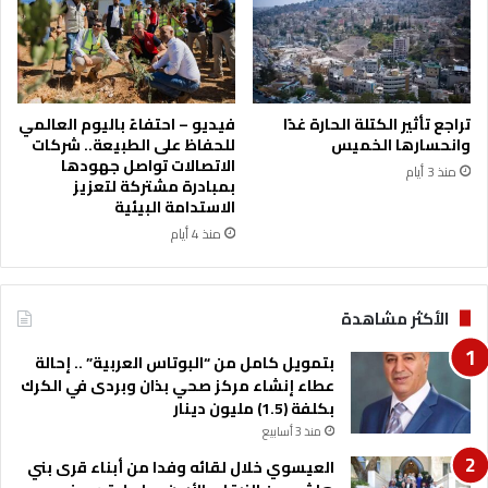
ا
ل
ط
ش
ق
ر
ا
ك
ل
ة
تراجع تأثير الكتلة الحارة غدًا
فيديو – احتفاءً باليوم العالمي
ي
و
وانحسارها الخميس
للحفاظ على الطبيعة.. شركات
و
س
الاتصالات تواصل جهودها
منذ 3 أيام
م
ا
بمبادرة مشتركة لتعزيز
و
ط
الاستدامة البيئية
غ
ة
منذ 4 أيام
دً
ت
ا
ن
ض
الأكثر مشاهدة
م
إ
بتمويل كامل من “البوتاس العربية” .. إحالة
ل
عطاء إنشاء مركز صحي بذان وبردى في الكرك
ى
بكلفة (1.5) مليون دينار
م
منذ 3 أسابيع
ن
ظ
العيسوي خلال لقائه وفدا من أبناء قرى بني
و