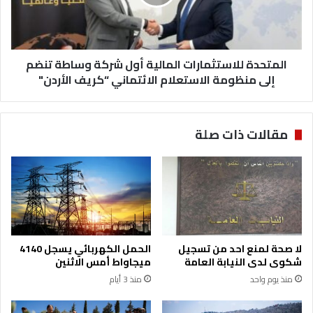
ت
د
ف
ة
ع
ل
ا
ل
ت
المتحدة للاستثمارات المالية أول شركة وساطة تنضم
ا
و
س
إلى منظومة الاستعلام الائتماني “كريف الأردن"
م
ت
ع
ث
ت
م
مقالات ذات صلة
د
ا
ل
ر
ة
ا
ف
ت
ي
ا
ب
ل
ا
م
ق
ا
لا صحة لمنع احد من تسجيل
الحمل الكهربائي يسجل 4140
ي
ل
شكوى لدى النيابة العامة
ميجاواط أمس الاثنين
ا
ي
منذ يوم واحد
منذ 3 أيام
ل
ة
م
أ
ن
و