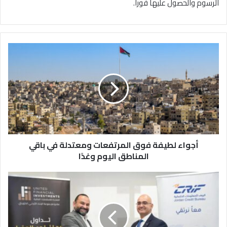
الرسوم والحصول عليها فوراً.
أ
ج
و
ا
ء
ل
ط
ي
ف
أجواء لطيفة فوق المرتفعات ومعتدلة في باقي
ة
ف
المناطق اليوم وغدًا
و
ق
ا
ا
ل
ل
م
م
ت
ر
ح