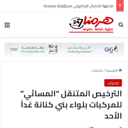
مجابهة الاحتيال الإلكتروني مسؤولية مشتركة
بحث عن
الق
الرئيسية
/
محليات
محليات
الترخيص المتنقل “المسائي”
للمركبات بلواء بني كنانة غداً
الأحد