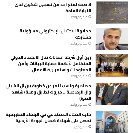
ك
لا صحة لمنع احد من تسجيل شكوى لدى
ر
النيابة العامة
ي
منذ يوم واحد
ف
ا
مجابهة الاحتيال الإلكتروني مسؤولية
ل
مشتركة
أ
منذ يوم واحد
ر
د
زين أول شركة اتصالات تنال الاعتماد الدولي
ن
المتكامل لأنظمة حماية البيانات وأمن
"
المعلومات واستمرارية الأعمال
منذ يوم واحد
مصاهرة ونسب تثمر عن خطوبة بين آل الشبلي
وآل الرماضنة… مبروك لطارق وهبة (شاهد
الصور)
منذ يوم واحد
كلية الذكاء الاصطناعي في البلقاء التطبيقية
تحصل على شهادة ضمان الجودة الأردنية
منذ يومين