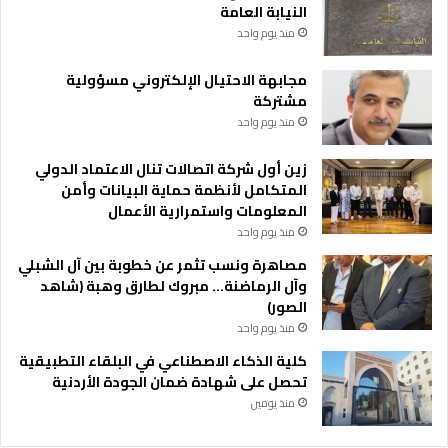
و
النيابة العامة
و
منذ يوم واحد
ا
ق
مجابهة الاحتيال الإلكتروني مسؤولية
ع
مشتركة
ي
منذ يوم واحد
ة
ا
زين أول شركة اتصالات تنال الاعتماد الدولي
ل
المتكامل لأنظمة حماية البيانات وأمن
ف
المعلومات واستمرارية الأعمال
ر
منذ يوم واحد
ض
ي
مصاهرة ونسب تثمر عن خطوبة بين آل الشبلي
ا
وآل الرماضنة… مبروك لطارق وهبة (شاهد
ت
الصور)
منذ يوم واحد
كلية الذكاء الاصطناعي في البلقاء التطبيقية
تحصل على شهادة ضمان الجودة الأردنية
منذ يومين