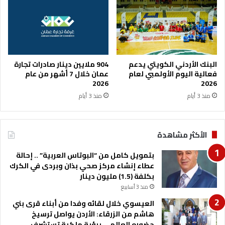
ن
ه
ا
ا
ن
ف
ة
ا
غ
م
د
ح
البنك الأردني الكويتي يدعم
904 ملايين دينار صادرات تجارة
اً
و
فعالية اليوم الأولمبي لعام
عمان خلال 7 أشهر من عام
ا
ل
2026
2026
ل
ا
منذ 3 أيام
منذ 3 أيام
أ
ق
ح
ر
د
ا
الأكثر مشاهدة
ر
ا
بتمويل كامل من “البوتاس العربية” .. إحالة
ل
عطاء إنشاء مركز صحي بذان وبردى في الكرك
ح
بكلفة (1.5) مليون دينار
ك
منذ 3 أسابيع
و
م
العيسوي خلال لقائه وفدا من أبناء قرى بني
ه
هاشم من الزرقاء: الأردن يواصل ترسيخ
ل
حضوره العالمي برؤية ملكية تستشرف