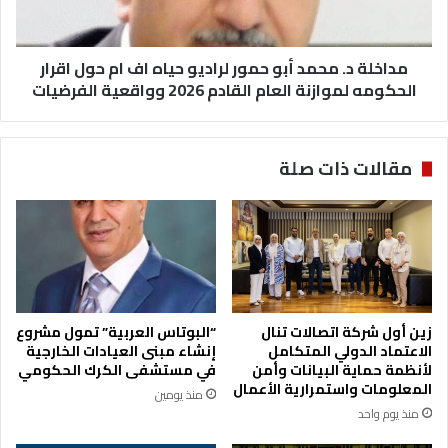
س
د
ا
.
ئ
م
ي
مداخلة د. محمد أبو حمور لراديو حياه اف ام حول اقرار
ح
"
م
الحكومه لموازنة العام القادم 2026 وواقعية الفرضيات
ل
د
ل
أ
م
ب
مقالات ذات صلة
ر
و
ك
ح
ب
م
ا
و
ت
ر
ب
ل
ل
ر
و
ا
زين أول شركة اتصالات تنال
“البوتاس العربية” تمول مشروع
ا
د
الاعتماد الدولي المتكامل
إنشاء مبنى العيادات الخارجية
ء
ي
لأنظمة حماية البيانات وأمن
في مستشفى الكرك الحكومي
ب
و
المعلومات واستمرارية الأعمال
منذ يومين
ن
ح
منذ يوم واحد
ي
ي
ك
ا