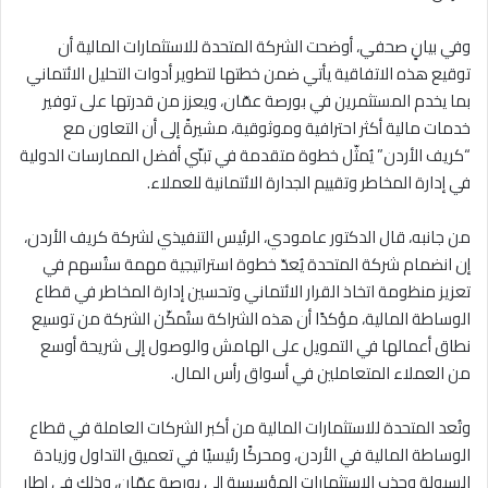
وفي بيانٍ صحفي، أوضحت الشركة المتحدة للاستثمارات المالية أن
توقيع هذه الاتفاقية يأتي ضمن خطتها لتطوير أدوات التحليل الائتماني
بما يخدم المستثمرين في بورصة عمّان، ويعزز من قدرتها على توفير
خدمات مالية أكثر احترافية وموثوقية، مشيرةً إلى أن التعاون مع
“كريف الأردن” يُمثّل خطوة متقدمة في تبنّي أفضل الممارسات الدولية
في إدارة المخاطر وتقييم الجدارة الائتمانية للعملاء.
من جانبه، قال الدكتور عامودي، الرئيس التنفيذي لشركة كريف الأردن،
إن انضمام شركة المتحدة يُعدّ خطوة استراتيجية مهمة ستُسهم في
تعزيز منظومة اتخاذ القرار الائتماني وتحسين إدارة المخاطر في قطاع
الوساطة المالية، مؤكدًا أن هذه الشراكة ستُمكّن الشركة من توسيع
نطاق أعمالها في التمويل على الهامش والوصول إلى شريحة أوسع
من العملاء المتعاملين في أسواق رأس المال.
وتُعد المتحدة للاستثمارات المالية من أكبر الشركات العاملة في قطاع
الوساطة المالية في الأردن، ومحركًا رئيسيًا في تعميق التداول وزيادة
السيولة وجذب الاستثمارات المؤسسية إلى بورصة عمّان، وذلك في إطار