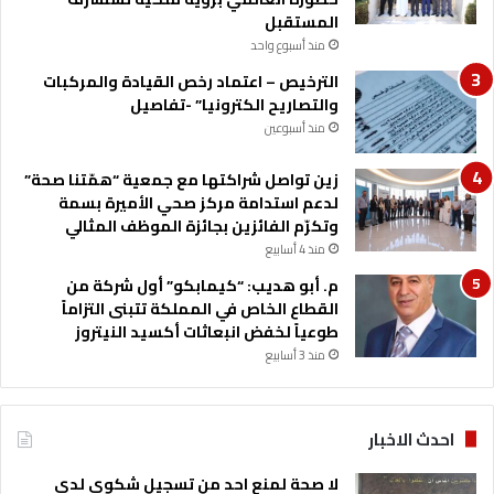
م
المستقبل
و
منذ أسبوع واحد
ا
الترخيص – اعتماد رخص القيادة والمركبات
ز
والتصاريح الكترونيا” -تفاصيل
ن
ة
منذ أسبوعين
ا
ل
زين تواصل شراكتها مع جمعية “همّتنا صحة”
ع
لدعم استدامة مركز صحي الأميرة بسمة
ا
وتكرّم الفائزين بجائزة الموظف المثالي
م
منذ 4 أسابيع
ا
م. أبو هديب: “كيمابكو” أول شركة من
ل
القطاع الخاص في المملكة تتبنى التزاماً
ق
طوعياً لخفض انبعاثات أكسيد النيتروز
ا
منذ 3 أسابيع
د
م
2
0
احدث الاخبار
2
6
لا صحة لمنع احد من تسجيل شكوى لدى