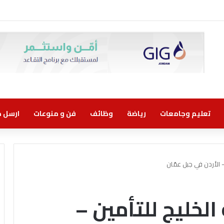
وني مسؤولية مشتركة
تعليم وجامعات
رياضة
وظائف
فن و منوعات
ارسل خب
 الأردن في جبل عمّان
لخليج للتأمين –