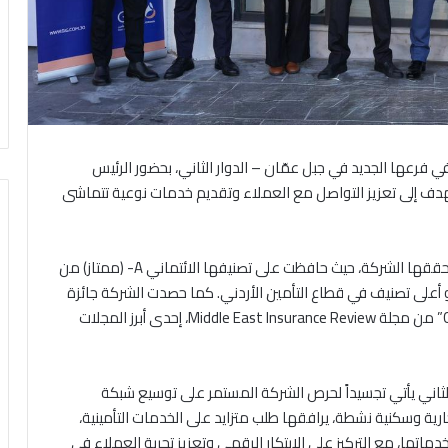
ي فرعها الجديد في جبل عمّان – الدوار الثاني، بحضور الرئيس
هدف إلى تعزيز التواصل مع العملاء وتقديم خدمات نوعية تتماشى
وتأتي هذه الخطوة انسجاماً مع النجاحات المتتالية التي تحققها الشركة، حيث حافظت على تصنيفها الائتماني A- (ممتاز) من
لتوالي، وهو أعلى تصنيف في قطاع التأمين الأردني. كما حصدت الشركة جائزة
“2025 General Insurance Company of the Year Award” من مجلة Middle East Insurance Review، إحدى أبرز المجلات
 الثاني يأتي تجسيداً لحرص الشركة المستمر على توسيع شبكة
رية وسكنية نشطة، يرافقها طلب متزايد على الخدمات التأمينية،
اتها، مع التركيز على الابتكار الرقمي وتعزيز تجربة العملاء في