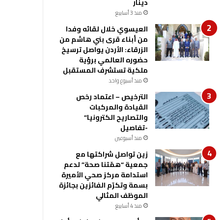
دينار
منذ 3 أسابيع
العيسوي خلال لقائه وفدا
من أبناء قرى بني هاشم من
الزرقاء: الأردن يواصل ترسيخ
حضوره العالمي برؤية
ملكية تستشرف المستقبل
منذ أسبوع واحد
الترخيص – اعتماد رخص
القيادة والمركبات
والتصاريح الكترونيا”
-تفاصيل
منذ أسبوعين
زين تواصل شراكتها مع
جمعية “همّتنا صحة” لدعم
استدامة مركز صحي الأميرة
بسمة وتكرّم الفائزين بجائزة
الموظف المثالي
منذ 4 أسابيع