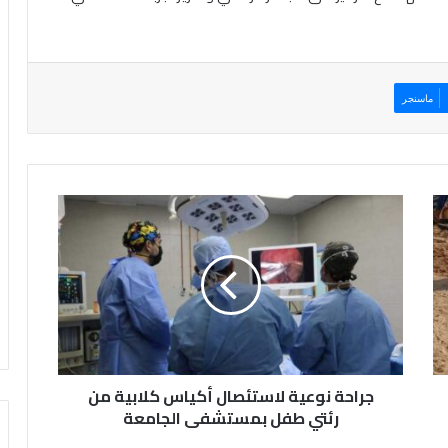
ماسنجر
ج
ر
ا
ح
ة
ن
و
ع
ي
جراحة نوعية لاستئصال أكياس كلابية من
ة
ل
رئتي طفل بمستشفى الجامعة
ا