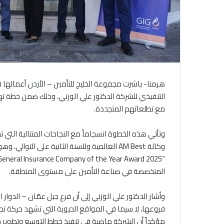
هرمنا- باشرت مجموعة الخليج للتأمين – الأردن أعمالها ف
التنفيذي للشركة الدكتور علي الوزني، وذلك ضمن خطة ت
مع تطلعاتهم المتجددة.
وكالة AM Best العالمية وللسنة الثانية على ا
المتخصصة في صناعة التأمين على مستوى المنطقة.
وأشار الدكتور علي الوزني إلى أن فرع جبل عمّان – الدوار
فروعها، لا سيما في المواقع الحيوية التي تشهد حركة تجا
مؤكداً أن الشركة ماضية في تنفيذ خطط التوسع وتطوير خدم