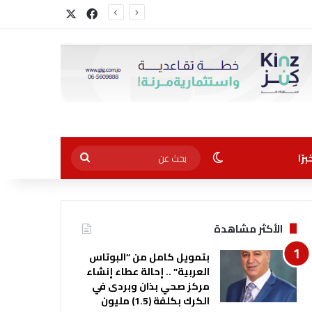
‫X
فيسبوك
الوضع المظلم
بحث
رًا
عن
الأكثر مشاهدة
بتمويل كامل من “البوتاس
العربية” .. إحالة عطاء إنشاء
مركز صحي بذان وبردى في
الكرك بكلفة (1.5) مليون