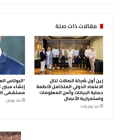
ء
ع
ل
ى
مقالات ذات صلة
خ
ط
و
ط
ا
ل
م
ي
زين أول شركة اتصالات تنال
“البوتاس الع
ا
الاعتماد الدولي المتكامل لأنظمة
إنشاء مبنى ا
ه
حماية البيانات وأمن المعلومات
مستشفى الك
خ
واستمرارية الأعمال
منذ يومين
ل
منذ يوم واحد
ا
ل
ا
ل
ش