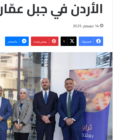
الأردن في جبل عمّان
14 ديسمبر، 2025
فيسبوك
‫X
بينتيريست
ماسنجر