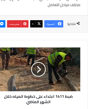
مختلف مراحل التعامل
شاركها
فيسبوك
‫X
بينتيريست
ض
ب
ط
1
4
1
1
ا
ع
ضبط 1411 اعتداء على خطوط المياه خلال
ت
د
الشهر الماضي
ا