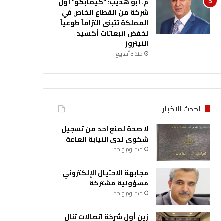
م. أبو هديب: “كيمابكو” أول
شركة من القطاع الخاص في
المملكة تتبنى التزاماً طوعياً
لخفض انبعاثات أكسيد
النيتروز
منذ 3 أسابيع
احدث الاخبار
لا صحة لمنع احد من تسجيل
شكوى لدى النيابة العامة
منذ يوم واحد
مجابهة الاحتيال الإلكتروني
مسؤولية مشتركة
منذ يوم واحد
زين أول شركة اتصالات تنال