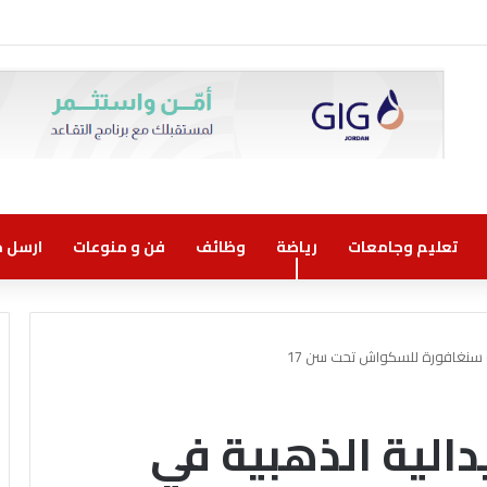
وني مسؤولية مشتركة
تعليم وجامعات
رياضة
وظائف
فن و منوعات
ارسل خب
لة سنغافورة للسكواش تحت سن 17
دالية الذهبية في