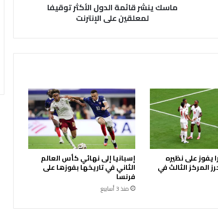
ماسك ينشر قائمة الدول الأكثر توقيفا
ا
ئ
لمعلقين على الإنترنت
م
ة
ا
ل
د
و
ل
ا
ل
أ
ك
ث
ر
ا يفوز على نظيره
إسبانيا إلى نهائي كأس العالم
ت
ز المركز الثالث في
الثاني في تاريخها بفوزها على
و
فرنسا
ق
منذ 3 أسابيع
ي
ف
ا