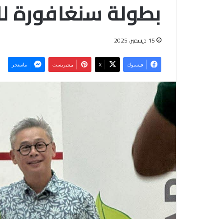
بطولة سنغافورة ل
15 ديسمبر، 2025
فيسبوك
‫X
بينتيريست
ماسنجر