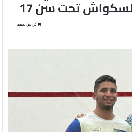
لسكواش تحت سن 17
أقل من دقيقة