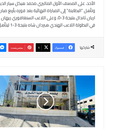
الأحد، على المصنف الأول الماليزي محمد هيكل سيار الدين بنت
في البطولة اللاعب الهندي هيردان شاه بنتيجة 3-1 ليتأهل إلى النهائي.
شاركها
فيسبوك
‫X
بينتيريست
ب
د
ء
إ
ج
ر
ا
ء
ا