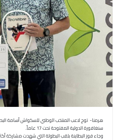
هرمنا- توج لاعب المنتخب الوطني للسكواش أسامة البطاين
سنغافورة الدولية المفتوحة تحت 17 عاماً.