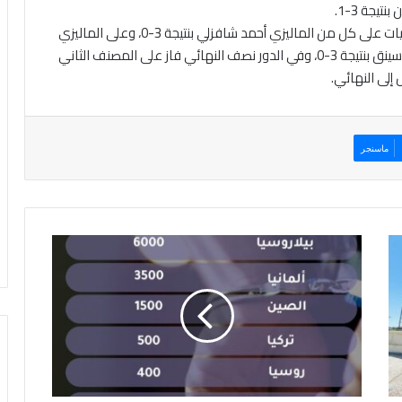
يجة 3-1.
وتأهل “البطاينة” إلى المباراة النهائية بعد فوزه بأربع مباريات على كل من الماليزي أحمد شافزلي بنتيجة 3-0، وعلى الماليزي
اريان ثاندال بنتيجة 3-0، وعلى اللاعب السنغافوري ريهان سينق بنتيجة 3-0، وفي الدور نصف النهائي فاز على المصنف الثاني
ماسنجر
م
ا
س
ك
ي
ن
ش
ر
ق