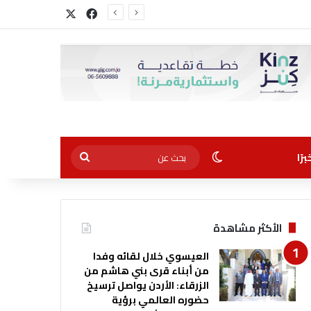
‫X
فيسبوك
الوضع المظلم
بحث
رًا
عن
الأكثر مشاهدة
العيسوي خلال لقائه وفدا
من أبناء قرى بني هاشم من
الزرقاء: الأردن يواصل ترسيخ
حضوره العالمي برؤية