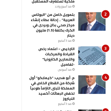
ملكية تستشرف المستقبل
منذ أسبوع واحد
بتمويل كامل من “البوتاس
العربية” .. إحالة عطاء إنشاء
مركز صحي بذان وبردى في
الكرك بكلفة (1.5) مليون
دينار
منذ 3 أسابيع
الترخيص – اعتماد رخص
القيادة والمركبات
والتصاريح الكترونيا”
-تفاصيل
منذ أسبوعين
م. أبو هديب: “كيمابكو” أول
شركة من القطاع الخاص في
المملكة تتبنى التزاماً طوعياً
لخفض انبعاثات أكسيد
النيتروز
منذ 3 أسابيع