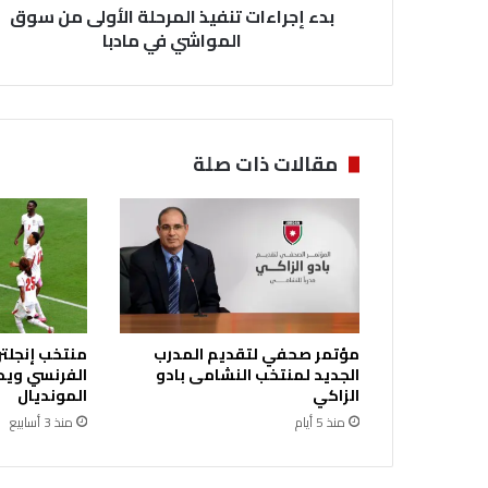
بدء إجراءات تنفيذ المرحلة الأولى من سوق
ت
ت
المواشي في مادبا
ن
ف
ي
ذ
ا
مقالات ذات صلة
ل
م
ر
ح
ل
ة
ا
ل
مؤتمر صحفي لتقديم المدرب
منتخب إنجلتر
أ
الجديد لمنتخب النشامى بادو
الفرنسي ويحر
و
الزاكي
المونديال
ل
منذ 5 أيام
منذ 3 أسابيع
ى
م
ن