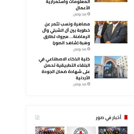
المعلومات واستمرارية
الأعمال
منذ يومين
مصاهرة ونسب تثمر عن
خطوبة بين آل الشبلي وآل
الرماضنة… مبروك لطارق
وهبة (شاهد الصور)
منذ يومين
كلية الذكاء الاصطناعي في
البلقاء التطبيقية تحصل
على شهادة ضمان الجودة
الأردنية
منذ يومين
أخبار في صور