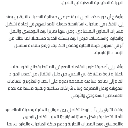
الجهات الحكومية المعنية في البلدين.
وأوضح أن دور هذه اللجان لا يقتصر على معالجة التحديات الآنية، بل يمتد
إلى التفكير في مبادرات استراتيجية طويلة الأمد تسهم في إعادة تشكيل
مسارات التعاون الاقتصادي، ومن بينها تعزيز الربط اللوجستي والنقل
والتجارة، واستكشاف فرص الربط بسكك الحديد مستقبلًا، لما لذلك من
أثر في تسهيل حركة التجارة وخفض التكاليف ورفع كفاءة سلاسل
الإمداد الإقليمية.
وأشار إلى أهمية تطوير الاقتصاد المعرفي المرتبط بقطاع الفوسفات
باعتباره ثروة مشتركة بين البلدين، من خلال الانتقال من تصدير المواد
الخام إلى نماذج صناعية متقدمة تقوم على البحث والتطوير والصناعات
التحويلية ونقل المعرفة وبناء شراكات صناعية وتقنية مستدامة تخدم
الاقتصادين السعودي والأردني.
ولفت الثبيتي إلى أن الربط التكاملي بين موانئ العقبة ومدينة الملك عبد
الله الاقتصادية يشكل مسارًا استراتيجيًا لتعزيز التكامل البحري
واللوجستي وربط الممرات التجارية ودعم حركة الصادرات والواردات، بما