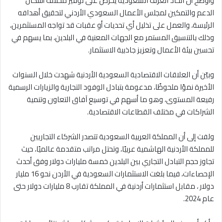
وأوضح أن اتحاد الغرف السعودية يحرص على توفير مختلف أشكال
الدعم والتمكين لمجلس الأعمال السعودي الأردني لتحقيق أهدافه
الرئيسة، والعمل على تذليل أي تحديات أو عقبات قد تواجه المستثمرين،
وذلك بالتنسيق المستمر مع الجهات المعنية في البلدين، بما يسهم في
تحسين بيئة الأعمال وتعزيز جاذبية الاستثمار.
وبيّن أن العلاقات الاقتصادية السعودية الأردنية شهدت خلال السنوات
الأخيرة نموًا ملحوظًا، مدعومة بتبادل الوفود التجارية والزيارات الرسمية
رفيعة المستوى، وهو ما أسهم في توسيع آفاق التعاون وتنمية
الشراكات في مختلف القطاعات الاقتصادية.
ولفت إلى أن المملكة العربية السعودية تتصدر الشركاء التجاريين
للمملكة الأردنية الهاشمية عربيًا، وتحتل مراتب متقدمة عالميًا، حيث
تجاوز حجم التبادل التجاري بين البلدين خمسة مليارات دولار وفق أحدث
الإحصاءات، فيما بلغت الاستثمارات السعودية في الأردن نحو 16 مليار
دولار ، مقابل استثمارات أردنية في المملكة تقارب 8 مليارات دولار حتى
عام 2024.