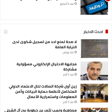
منذ 4 أسابيع
ي
ل
خ
د
م
ا
احدث الاخبار
ت
ا
لا صحة لمنع احد من تسجيل شكوى لدى
ل
النيابة العامة
د
منذ يومين
ف
ع
مجابهة الاحتيال الإلكتروني مسؤولية
ا
مشتركة
ل
منذ 3 أيام
ف
و
زين أول شركة اتصالات تنال الاعتماد الدولي
ر
المتكامل لأنظمة حماية البيانات وأمن
ي
المعلومات واستمرارية الأعمال
ع
منذ 3 أيام
ب
ر
مصاهرة ونسب تثمر عن خطوبة بين آل الشبلي