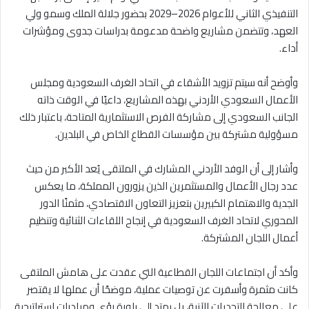
التنفيذي الثاني للأعوام 2026–2029 بحضور جلالة الملك وسمو ولي
العهد، وتتضمن مشاريع واضحة مدعومة بدراسات جدوى ومؤشرات
أداء.
وأوضح أنه سيتم تزويد الأشقاء في اتحاد الغرف السعودية ومجلس
الأعمال السعودي الأردني بهذه المشاريع، داعيًا في الوقت ذاته
الجانب السعودي إلى مشاركة الفرص الاستثمارية المتاحة، باعتبار ذلك
مسؤولية مشتركة بين مؤسسات القطاع الخاص في البلدين.
وأشار إلى أن الوفد الأردني المشارك في الملتقى يُعد الأكبر من حيث
عدد رجال الأعمال والمستثمرين الذين يزورون المملكة، ما يعكس
الجدية والاهتمام الكبيرين بتعزيز التعاون الاقتصادي، مثمنًا الدور
المحوري لاتحاد الغرف السعودية في إنجاح اللقاءات الثنائية وتنظيم
أعمال اللجان المشتركة.
وأكد أن اجتماعات اللجان القطاعية التي عقدت على هامش الملتقى
كانت مثمرة وأسفرت عن توصيات عملية، موضحًا أن عملها لا يقتصر
على معالجة التحديات الآنية، بل يمتد إلى بلورة رؤى ومبادرات استراتيجية