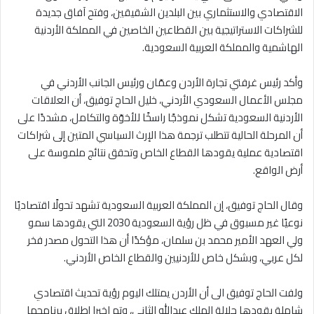
الاقتصادي والاستثماري بين البلدين الشقيقين، وفتح آفاق جديدة
للشراكات الاستراتيجية بين القطاعين الخاصين في المملكة الأردنية
الهاشمية والمملكة العربية السعودية.
وأكد رئيس غرفتي تجارة الأردن وعمّان ورئيس الجانب الأردني في
مجلس الأعمال السعودي الأردني، خليل الحاج توفيق، أن العلاقات
الأردنية السعودية تشكل نموذجًا راسخًا للأخوّة والتكامل، مشددًا على
أن المرحلة الحالية تتطلب ترجمة هذا الإرث السياسي المتين إلى شراكات
اقتصادية عملية يقودها القطاع الخاص وتحقق نتائج ملموسة على
أرض الواقع.
وقال الحاج توفيق، إن المملكة العربية السعودية تشهد تحولًا اقتصاديًا
نوعيًا غير مسبوق في ظل رؤية السعودية 2030 التي يقودها سمو
ولي العهد الأمير محمد بن سلمان، مؤكدًا أن هذا التحول مصدر فخر
لكل عربي، وبشكل خاص للأردنيين والقطاع الخاص الأردني.
ولفت الحاج توفيق الى أن الأردن يمتلك اليوم رؤية تحديث اقتصادي
شاملة يقودها جلالة الملك عبدالله الثاني، وتم اخيرا إطلاق برنامجها