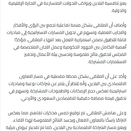
يعزز تنافسية البلدين ويواكب التحولات المتسارعة في التجارة الإقليمية
والدولية.
وأضاف أن الملتقى يشكل منصة تفاعلية تجمع بين الرؤى والأفكار
والتجارب العملية، وتسهم في تحويل المسارات الاستراتيجية إلى مبادرات
قابلة للتطبيق تضمن استمرارية العمل بعد انتهاء الملتقى، مؤكدًا
أهمية التكامل بين الجهود الحكومية وعمل اللجان المتخصصة في
المجلس لتحقيق نتائج ملموسة وتحسين بيئة الأعمال وتحفيز
الاستثمارات المشتركة.
وأكد على أن الملتقى يشكل محطة مفصلية في مسار التعاون
الاقتصادي بين البلدين، وأنه يُنتظر أن يثمر عن شراكات نوعية ومبادرات
استراتيجية تعكس حجم الإمكانات والطموحات المشتركة، وتسهم في
تحقيق قيمة مضافة حقيقية للاقتصادين السعودي والأردني.
وعلى هامش الملتقى، تم توقيع خمس مذكرات تفاهم، مما يعكس
التزامًا راسخًا بالتعاون الفعال ويجسد النتائج الملموسة لهذا اللقاء،
ويعزز مسار الشراكة الاقتصادية بين البلدين، كما تم تقديم عروض مرئية