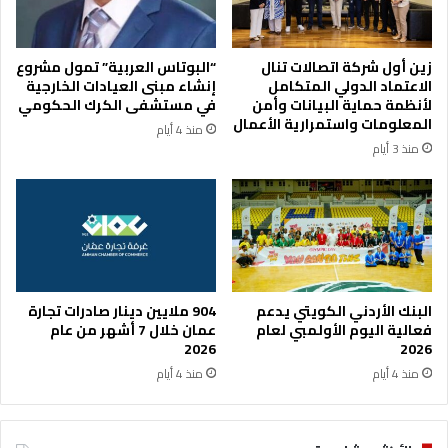
ا
م
د
ج
ة
م
زين أول شركة اتصالات تنال
“البوتاس العربية” تمول مشروع
ا
و
الاعتماد الدولي المتكامل
إنشاء مبنى العيادات الخارجية
ل
ع
لأنظمة حماية البيانات وأمن
في مستشفى الكرك الحكومي
ت
ة
المعلومات واستمرارية الأعمال
منذ 4 أيام
ن
ا
منذ 3 أيام
م
ل
و
خ
ي
ل
ة
ي
ج
ل
ل
ت
البنك الأردني الكويتي يدعم
904 ملايين دينار صادرات تجارة
أ
فعالية اليوم الأولمبي لعام
عمان خلال 7 أشهر من عام
م
2026
2026
ي
منذ 4 أيام
منذ 4 أيام
ن
–
ا