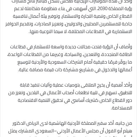
وأكد أن هذه المؤشرات الإيجابية تعكس بشكل مباشر نتائج مسارات
رؤية المملكة 2030، التي أسهمت في بناء منظومة متكاملة لدعم
القطاع الخاص وتنمية التجارة والاستثمار، وتوفير بيئة أعمال تنافسية
جاذبة للمستثمرين المحليين والدوليين، وتعزيز الصادرات، وتقديم الحوافز
الاستثمارية في القطاعات المختلفة، لا سيما النوعية منها.
وأضاف أن الرؤية فتحت مجالات جديدة واسعة للاستثمار في قطاعات
الطاقة المتجددة، والتعدين، والسياحة، وغيرها من القطاعات الواعدة،
ما يوفّر فرصًا حقيقية أمام الشركات السعودية والأردنية لتوسيع
أعمالها والدخول في مشاريع مشتركة ذات قيمة مضافة عالية.
وأكد أهمية أن يخرج الملتقى بتوصيات عملية وآليات تنفيذ قابلة
للتطبيق، تسهم في تلبية تطلعات أصحاب الأعمال في البلدين، وتعزز من
دور القطاع الخاص كشريك أساسي في تحقيق التنمية الاقتصادية
المستدامة.
من جانبه، أكد سفير المملكة الأردنية الهاشمية لدى الرياض الدكتور
هيثم أبو الفول أن مجلس الأعمال الأردني–السعودي المشترك يمثل