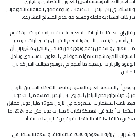
أحد أهم الأطر المؤسسية لتعزيز التعاون الاقتصادي والتجاري
والاستثماري بين البلدين الشقيقين، وترجمة عمق العلاقات الأخوية إلى
شراكات اقتصادية فاعلة ومستدامة تخدم المصالح المشتركة.
وقال إن العلاقات الأردنية–السعودية علاقات راسخة ومتجذرة تقوم
على أسس متينة من الأخوة والاحترام المتبادل، وتسير بثبات نحو مزيد
من التعاون والتكامل بدعم وتوجيه من قيادتي البلدين، مشيرًا إلى أن
السنوات الأخيرة شهدت نموًا ملحوظًا في التعاون الاقتصادي وتبادل
الوفود والزيارات الرسمية، ما أسهم في توسيع مجالات الشراكة بين
الجانبين.
وأوضح أن المملكة العربية السعودية تتصدر الشركاء التجاريين للأردن
عربيًا، حيث تجاوز حجم التبادل التجاري بين البلدين خمسة مليارات دولار،
فيما بلغت الاستثمارات السعودية في الأردن نحو 16 مليار دولار، مقابل
استثمارات أردنية في المملكة تقارب 8 مليارات دولار حتى عام 2024، ما
يعكس متانة العلاقات الاقتصادية وفرص تطويرها مستقبلًا.
وأشار إلى أن رؤية السعودية 2030 فتحت آفاقًا واسعة للاستثمار في