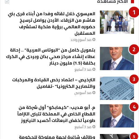
الأكثر مشاهدة
ل
أ
العيسوي خلال لقائه وفدا من أبناء قرى بني
ر
هاشم من الزرقاء: الأردن يواصل ترسيخ
د
حضوره العالمي برؤية ملكية تستشرف
ن
المستقبل
ي
و
منذ أسبوع واحد
قّ
بتمويل كامل من “البوتاس العربية” .. إحالة
ع
عطاء إنشاء مركز صحي بذان وبردى في الكرك
ا
بكلفة (1.5) مليون دينار
ن
منذ 3 أسابيع
ا
ت
الترخيص – اعتماد رخص القيادة والمركبات
ف
والتصاريح الكترونيا” -تفاصيل
ا
منذ أسبوعين
ق
ي
م. أبو هديب: “كيمابكو” أول شركة من
ة
القطاع الخاص في المملكة تتبنى التزاماً
ل
طوعياً لخفض انبعاثات أكسيد النيتروز
ت
منذ 3 أسابيع
ف
وظائف شاغرة لجهة مملوكة للحكومة
ع