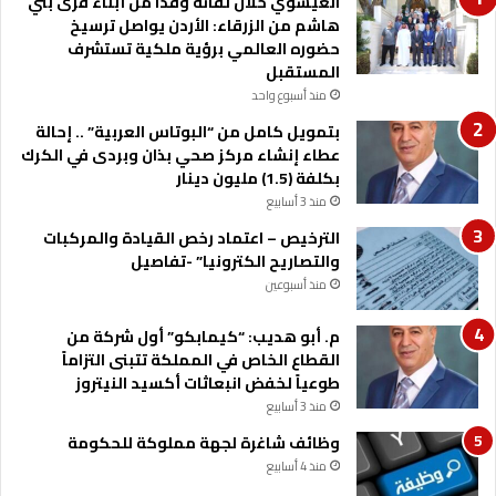
العيسوي خلال لقائه وفدا من أبناء قرى بني
ن
هاشم من الزرقاء: الأردن يواصل ترسيخ
ا
حضوره العالمي برؤية ملكية تستشرف
ل
المستقبل
و
د
منذ أسبوع واحد
ا
بتمويل كامل من “البوتاس العربية” .. إحالة
ع
عطاء إنشاء مركز صحي بذان وبردى في الكرك
و
بكلفة (1.5) مليون دينار
ر
منذ 3 أسابيع
دً
ا
الترخيص – اعتماد رخص القيادة والمركبات
”
والتصاريح الكترونيا” -تفاصيل
منذ أسبوعين
م. أبو هديب: “كيمابكو” أول شركة من
القطاع الخاص في المملكة تتبنى التزاماً
طوعياً لخفض انبعاثات أكسيد النيتروز
منذ 3 أسابيع
وظائف شاغرة لجهة مملوكة للحكومة
منذ 4 أسابيع