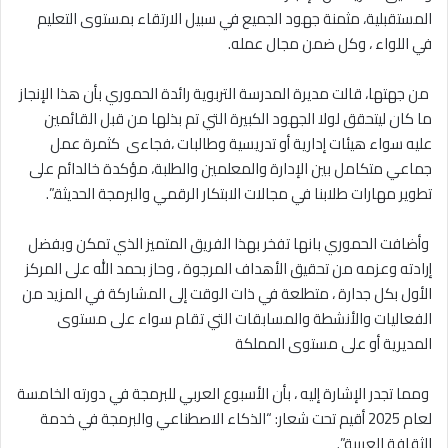
‎المستقبلية، مثمنة جهود الجميع في سبيل الارتقاء بمستوى التعليم
في اللواء ، وكل ضمن مجال عمله.
‎ من جهتها، قالت مديرة المدرسة التربوية رائدة الحموري بأن هذا الإنجاز
ما كان ليتحقق لولا الجهود الكبيرة التي تم بذلها من قبل القائمين
عليه سواء هيئات إدارية أو تدريسية وطالبات ،فجاءى كثمرة عمل
جماعي متكامل بين الإدارة والمعلمين والطلبة، مؤكدة خالدائم على
تطوير مهارات طلابنا في مجالات الابتكار الرقمي والبرمجة الحديثة.”.
‎ وأضافت الحموري بانها تفخر بهذا الفريق المتميز الذي تمكن وبفضل
إرادته وعزمه من تحقيق الأهداف المرجوة ، وحاز بحمد الله على المركز
الأول بكل جدارة ، متطلعة في ذات الوقت إلى المشاركة في المزيد من
الفعاليات والأنشطة والمسابقات التي تقام سواء على مستوى
المديرية أو على مستوى المملكة
‎ ومما تجدر الإشارة إليه ، بأن الأسبوع العربي للبرمجة في دورته الخامسة
لعام 2025 أقيم تحت شعار: “الذكاء الاصطناعي والبرمجة في خدمة
الثقافة العربية”.