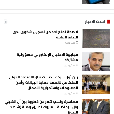
احدث الاخبار
لا صحة لمنع احد من تسجيل شكوى لدى
النيابة العامة
منذ يومين
مجابهة الاحتيال الإلكتروني مسؤولية
مشتركة
منذ يومين
زين أول شركة اتصالات تنال الاعتماد الدولي
المتكامل لأنظمة حماية البيانات وأمن
المعلومات واستمرارية الأعمال
منذ يومين
مصاهرة ونسب تثمر عن خطوبة بين آل الشبلي
وآل الرماضنة… مبروك لطارق وهبة (شاهد
الصور)