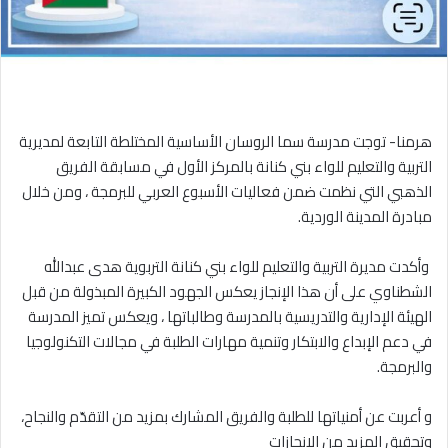
‎هرمنا- توجت مدرسة سما الروسان الأساسية المختلطة التابعة لمديرية
التربية والتعليم للواء بني كنانة بالمركز الأول في مسابقة الفريق
الذهبي التي نظمت ضمن فعاليات الأسبوع العربي للبرمجة ، ومن خلال
مبادرة المدينة الوردية.
‎ وأكدت مديرة التربية والتعليم للواء بني كنانة التربوية هدى عبدالله
الشطناوي على أن هذا الإنجاز يعكس الجهود الكبيرة المبذولة من قبل
الهيئة الإدارية والتدريسية بالمدرسة وطالباتها ، ويعكس تميز المدرسة
في دعم الإبداع والابتكار وتنمية مهارات الطلبة في مجالات التكنولوجيا
والبرمجة.
‎و أعربت عن أمنياتها للطلبة والفريق المشارك بمزيد من التقدّم والنجاح،
وتحقيق المزيد من الإنجازات