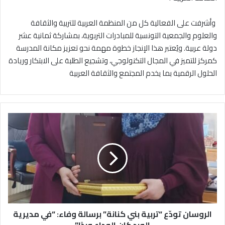
‎ وأشرفت على الفعالية كل من المنظمة العربية للتربية والثقافة
والعلوم والجمعية التونسية للمبادرات التربوية، بمشاركة ثمانية عشر
دولة عربية. ويُعتبر هذا الإنجاز خطوة مهمة نحو تعزيز مكانة المدرسة
كمركز للتميز في المجال التكنولوجي، وتشجيع الطلبة على الابتكار وريادة
الحلول الرقمية بما يخدم المجتمع والثقافة العربية
ا
ل
ر
و
س
ا
ن
ت
و
الروسان تودّع “تربية بني كنانة” برسالة وفاء: “في مديرية
دّ
ع
الورد كان الوداع وردًا”