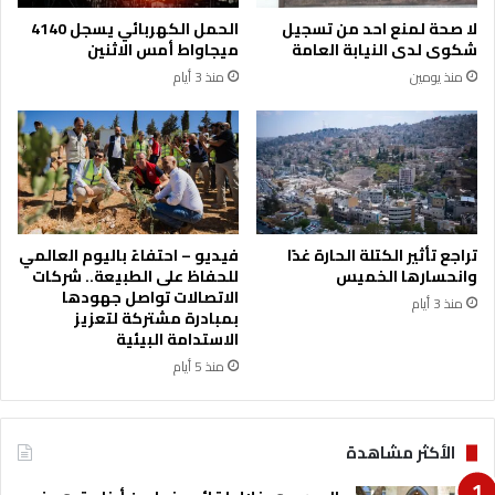
و
ل
لا صحة لمنع احد من تسجيل
الحمل الكهربائي يسجل 4140
ف
ا
شكوى لدى النيابة العامة
ميجاواط أمس الاثنين
ا
ل
منذ يومين
منذ 3 أيام
ء
أ
:
ي
“
ا
ف
م
ي
ا
م
ل
د
م
ي
ق
تراجع تأثير الكتلة الحارة غدًا
فيديو – احتفاءً باليوم العالمي
ر
ب
وانحسارها الخميس
للحفاظ على الطبيعة.. شركات
ي
ل
الاتصالات تواصل جهودها
منذ 3 أيام
ة
ة
بمبادرة مشتركة لتعزيز
ا
الاستدامة البيئية
ل
منذ 5 أيام
و
ر
د
الأكثر مشاهدة
ك
ا